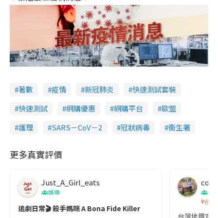
著數
疫情
新冠肺炎
快速測試套裝
快速測試
網購優惠
網購平台
歐盟
護理
SARS－CoV－2
冠狀病毒
衞生署
更多真實評價
Just_A_Girl_eats
co c
娛樂
吹
台灣
追劇日常🎬 殺手媽咪 A Bona Fide Killer
台灣地鐵宣