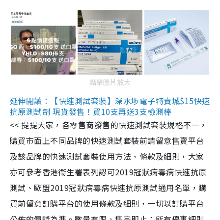
點擊圖片放大
延伸閱讀：【快速測試套裝】深水埗電子特賣城$15快速
抗原測試劑 現貨發售！買10支再送3支檢測棒
<< 提提大家，各零售商發售的快速測試套裝規格不一，
購買市面上不同品牌的快速測試套裝前請留意售賣平台
及該品牌的快速測試套裝使用方法、條款及細則，大家
亦可參考香港衞生署表列認可2019冠狀病毒病快速抗原
測試、歐盟2019冠狀病毒病快速抗原測試通用名單，購
買前留意訂購平台的使用條款及細則，一切以訂購平台
公佈的價錢為準。數量有限，售完即止；所有優惠細則