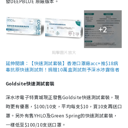
發DEEPBLUE 原廠版本。
+2
點擊圖片放大
延伸閱讀：【快速測試套裝】香港口罩廠acc+推$18病
毒抗原快速測試劑！捐贈10萬盒測試劑予深水埗露宿者
Goldsite快速測試套裝
深水埗電子特賣城現正發售Goldsite快速測試套裝，現
時更有優惠，$100/10支，平均每支$10，買10支再送口
罩。另外有售YHLO及Green Spring的快速測試套裝，
一樣低至$100/10支送口罩。