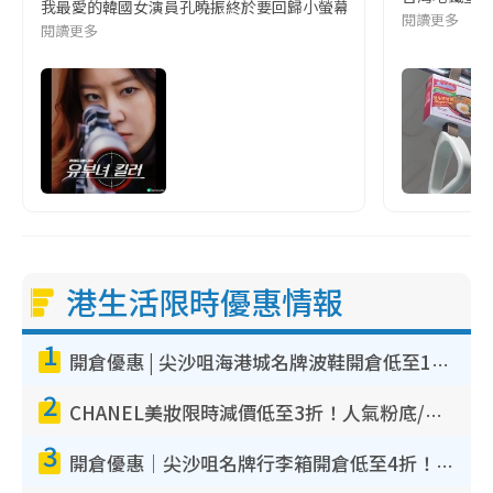
我最愛的韓國女演員孔曉振終於要回歸小螢幕啦!這次的劇本改編自同名
閱讀更多
閱讀更多
港生活限時優惠情報
1
開倉優惠 | 尖沙咀海港城名牌波鞋開倉低至1折！On鞋$899起／Joy&Peace鞋履$98起
2
CHANEL美妝限時減價低至3折！人氣粉底/唇膏/精華液低至$275！COCO香水都有平
3
開倉優惠｜尖沙咀名牌行李箱開倉低至4折！一連5日 American Tourister/ace./Hallmark $200起！