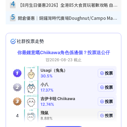
4
【8月生日優惠2026】全港85大食買玩著數攻略 自助餐/火鍋放題同行免費＋誠品/DONKI送現金券
5
開倉優惠｜銅鑼灣時代廣場Doughnut/Campo Marzio開倉低至1折！背囊、書包、手袋劈價$200起