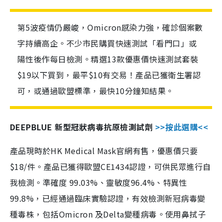
第5波疫情仍嚴峻，Omicron感染力強，確診個案數
字持續高企。不少市民購買快速測試「看門口」或
陽性後作每日檢測。精選13款優惠價快速測試套裝
$19以下買到，最平$10有交易！產品已獲衛生署認
可，或通過歐盟標準，最快10分鐘知結果。
DEEPBLUE 新型冠狀病毒抗原檢測試劑
>>按此選購<<
產品現時於HK Medical Mask官網有售，優惠價只要
$18/件。產品已獲得歐盟CE1434認證，可供民眾進行自
我檢測。準確度 99.03%、靈敏度96.4%、特異性
99.8%，已經通過臨床實驗認證，有效檢測新冠病毒變
種毒株，包括Omicron 及Delta變種病毒。使用鼻拭子