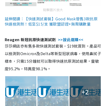
點擊圖片放大
延伸閱讀：【快速測試套裝】Good Mask發售3款抗原
快速檢測劑！低至$15/支 獲歐盟認證+無限購數量
Reagen 新冠抗原快速測試劑
>>按此選購<<
莎莎網店亦有售多款快速測試套裝，$19就買到。產品可
以檢測到Omicron及Delta等新型冠狀病毒，使用鼻拭子
樣本，只需15分鐘就可以取得快速抗原測試結果。靈敏
度95.2%，特異度98.1%。
+2