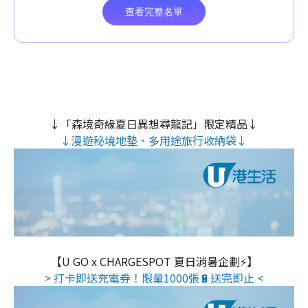
↓「森境奇緣夏日異想尋龍記」限定精品↓
↓漫遊秘境地墊、多用途旅行收納袋↓
【U GO x CHARGESPOT 夏日消暑企劃⚡】
> 打卡即送充電券！限量1000張🔋送完即止 <