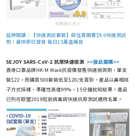
點擊圖片放大
延伸閱讀：【快速測試套裝】鄰住買開賣$9.9快速測試
劑！最快即日發貨 每日15萬盒補貨
SEJOY SARS-CoV-2 抗原快速檢測
>>按此選購<<
香港口罩品牌HK-M Mask抗疫價發售快速檢測劑，單支
裝$22，而購買500套裝低至$20/支買到。產品以鼻咽拭
子方式採樣，準確性高達99%，15分鐘就知結果。產品
已列在歐盟2019冠狀病毒病快速抗原測試通用名單。