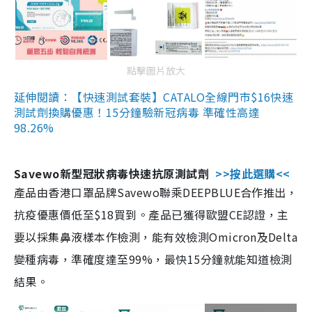
點擊圖片放大
延伸閱讀：【快速測試套裝】CATALO全線門市$16快速
測試劑換購優惠！15分鐘驗新冠病毒 準確性高達
98.26%
Savewo新型冠狀病毒快速抗原測試劑
>>按此選購<<
產品由香港口罩品牌Savewo聯乘DEEPBLUE合作推出，
抗疫優惠價低至$18買到。產品已獲得歐盟CE認證，主
要以採集鼻液樣本作檢測，能有效檢測Omicron及Delta
變種病毒，準確度達至99%，最快15分鐘就能知道檢測
結果。