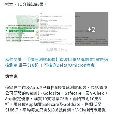
樣本，15分鐘知結果。
+2
點擊圖片放大
延伸閱讀：【快速測試套裝】香港口罩品牌開賣2款快速
檢測劑 最平$18起 ！可檢測Delta/Omicron病毒
億世家
億家世門市及App現已有售6款快速測試套裝，包括香港
公司研發的Wesail、Goldsite、Safecare、及V-Chek。
App限定優惠，購買10支可享75折，而門市則10支8
折。現凡於App購買Safecare及Goldsite，售價低至
$186.7，平均每支只需$18.6就買到。V-Chek門市購買