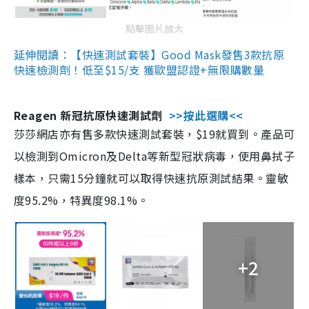
點擊圖片放大
延伸閱讀：【快速測試套裝】Good Mask發售3款抗原
快速檢測劑！低至$15/支 獲歐盟認證+無限購數量
Reagen 新冠抗原快速測試劑
>>按此選購<<
莎莎網店亦有售多款快速測試套裝，$19就買到。產品可
以檢測到Omicron及Delta等新型冠狀病毒，使用鼻拭子
樣本，只需15分鐘就可以取得快速抗原測試結果。靈敏
度95.2%，特異度98.1%。
+2