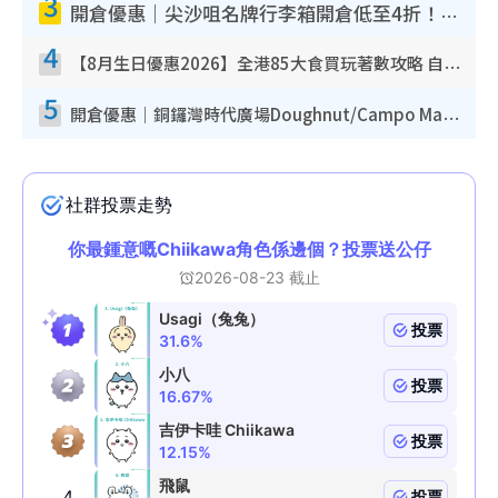
3
開倉優惠｜尖沙咀名牌行李箱開倉低至4折！一連5日 American Tourister/ace./Hallmark $200起！
4
【8月生日優惠2026】全港85大食買玩著數攻略 自助餐/火鍋放題同行免費＋誠品/DONKI送現金券
5
開倉優惠｜銅鑼灣時代廣場Doughnut/Campo Marzio開倉低至1折！背囊、書包、手袋劈價$200起