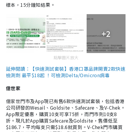
樣本，15分鐘知結果。
+2
點擊圖片放大
延伸閱讀：【快速測試套裝】香港口罩品牌開賣2款快速
檢測劑 最平$18起 ！可檢測Delta/Omicron病毒
億世家
億家世門市及App現已有售6款快速測試套裝，包括香港
公司研發的Wesail、Goldsite、Safecare、及V-Chek。
App限定優惠，購買10支可享75折，而門市則10支8
折。現凡於App購買Safecare及Goldsite，售價低至
$186.7，平均每支只需$18.6就買到。V-Chek門市購買