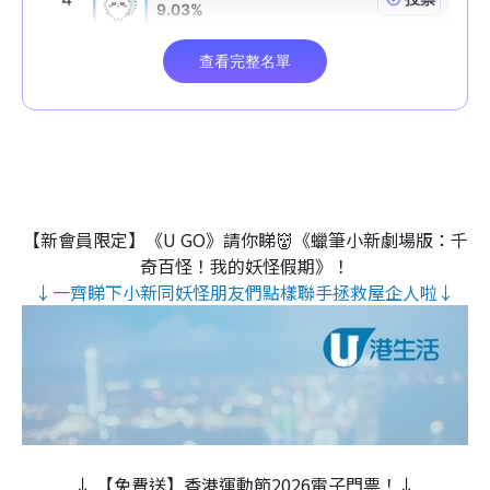
【新會員限定】《U GO》請你睇👹《蠟筆小新劇場版：千
奇百怪！我的妖怪假期》！
↓一齊睇下小新同妖怪朋友們點樣聯手拯救屋企人啦↓
↓ 【免費送】香港運動節2026電子門票！↓