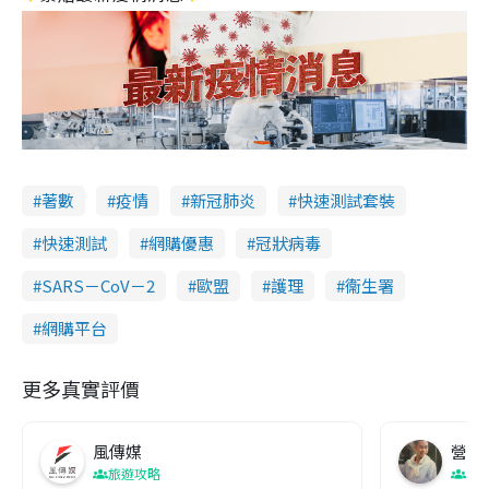
著數
疫情
新冠肺炎
快速測試套裝
快速測試
網購優惠
冠狀病毒
SARS－CoV－2
歐盟
護理
衞生署
網購平台
更多真實評價
風傳媒
營養教
旅遊攻略
生