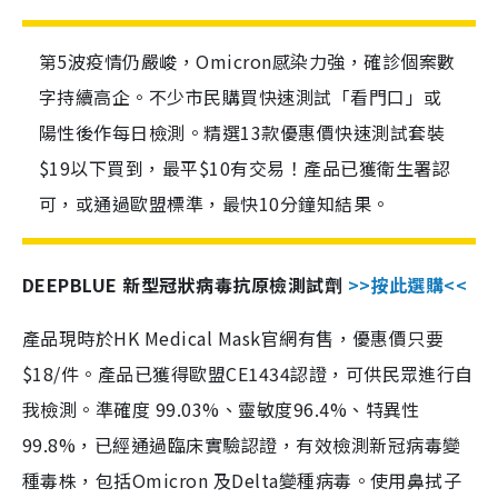
第5波疫情仍嚴峻，Omicron感染力強，確診個案數
字持續高企。不少市民購買快速測試「看門口」或
陽性後作每日檢測。精選13款優惠價快速測試套裝
$19以下買到，最平$10有交易！產品已獲衛生署認
可，或通過歐盟標準，最快10分鐘知結果。
DEEPBLUE 新型冠狀病毒抗原檢測試劑
>>按此選購<<
產品現時於HK Medical Mask官網有售，優惠價只要
$18/件。產品已獲得歐盟CE1434認證，可供民眾進行自
我檢測。準確度 99.03%、靈敏度96.4%、特異性
99.8%，已經通過臨床實驗認證，有效檢測新冠病毒變
種毒株，包括Omicron 及Delta變種病毒。使用鼻拭子