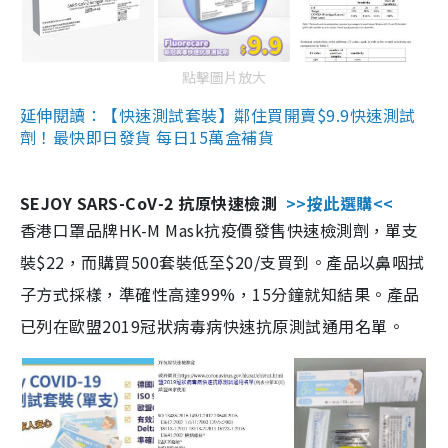
點擊圖片放大
延伸閱讀：【快速測試套裝】鄰住買開賣$9.9快速測試
劑！最快即日發貨 每日15萬盒補貨
SEJOY SARS-CoV-2 抗原快速檢測
>>按此選購<<
香港口罩品牌HK-M Mask抗疫價發售快速檢測劑，單支
裝$22，而購買500套裝低至$20/支買到。產品以鼻咽拭
子方式採樣，準確性高達99%，15分鐘就知結果。產品
已列在歐盟2019冠狀病毒病快速抗原測試通用名單。