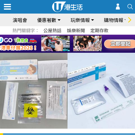
演唱會
優惠著數
玩樂情報
購物情報
熱門關鍵字：
公屋熱話
娛樂新聞
定期存款