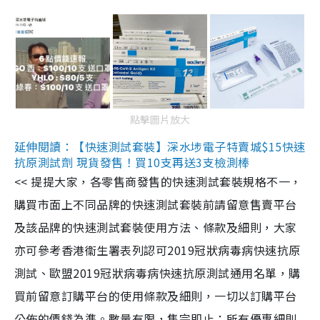
點擊圖片放大
延伸閱讀：【快速測試套裝】深水埗電子特賣城$15快速
抗原測試劑 現貨發售！買10支再送3支檢測棒
<< 提提大家，各零售商發售的快速測試套裝規格不一，
購買市面上不同品牌的快速測試套裝前請留意售賣平台
及該品牌的快速測試套裝使用方法、條款及細則，大家
亦可參考香港衞生署表列認可2019冠狀病毒病快速抗原
測試、歐盟2019冠狀病毒病快速抗原測試通用名單，購
買前留意訂購平台的使用條款及細則，一切以訂購平台
公佈的價錢為準。數量有限，售完即止；所有優惠細則