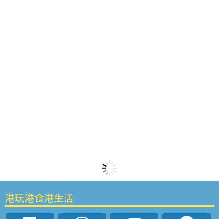
港玩港食港生活