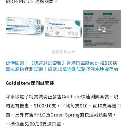
發DEEPBLUE 原廠版本。
+2
點擊圖片放大
延伸閱讀：【快速測試套裝】香港口罩廠acc+推$18病
毒抗原快速測試劑！捐贈10萬盒測試劑予深水埗露宿者
Goldsite快速測試套裝
深水埗電子特賣城現正發售Goldsite快速測試套裝，現
時更有優惠，$100/10支，平均每支$10，買10支再送口
罩。另外有售YHLO及Green Spring的快速測試套裝，
一樣低至$100/10支送口罩。