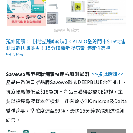
點擊圖片放大
延伸閱讀：【快速測試套裝】CATALO全線門市$16快速
測試劑換購優惠！15分鐘驗新冠病毒 準確性高達
98.26%
Savewo新型冠狀病毒快速抗原測試劑
>>按此選購<<
產品由香港口罩品牌Savewo聯乘DEEPBLUE合作推出，
抗疫優惠價低至$18買到。產品已獲得歐盟CE認證，主
要以採集鼻液樣本作檢測，能有效檢測Omicron及Delta
變種病毒，準確度達至99%，最快15分鐘就能知道檢測
結果。