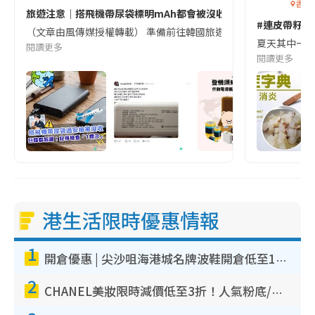
香港
旅遊注意｜搭飛機帶尿袋標明mAh都會被沒收😱出發前切記檢查「1
#連皮帶籽都
（文章由風傳媒授權轉載） 準備前往韓國旅遊的民眾，近期要特別留
夏天其中一種時
閱讀更多
閱讀更多
港生活限時優惠情報
1
開倉優惠 | 尖沙咀海港城名牌波鞋開倉低至1折！On鞋$899起／Joy&Peace鞋履$98起
2
CHANEL美妝限時減價低至3折！人氣粉底/唇膏/精華液低至$275！COCO香水都有平