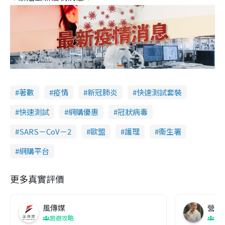
著數
疫情
新冠肺炎
快速測試套裝
快速測試
網購優惠
冠狀病毒
SARS－CoV－2
歐盟
護理
衞生署
網購平台
更多真實評價
風傳媒
營養教
旅遊攻略
生