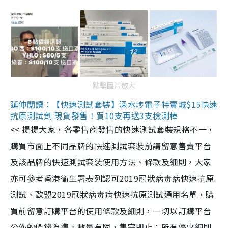
點擊圖片放大
延伸閱讀：【快速測試套裝】深水埗電子特賣城$15快速
抗原測試劑 現貨發售！買10支再送3支檢測棒
<< 提提大家，各零售商發售的快速測試套裝規格不一，
購買市面上不同品牌的快速測試套裝前請留意售賣平台
及該品牌的快速測試套裝使用方法、條款及細則，大家
亦可參考香港衞生署表列認可2019冠狀病毒病快速抗原
測試、歐盟2019冠狀病毒病快速抗原測試通用名單，購
買前留意訂購平台的使用條款及細則，一切以訂購平台
公佈的價錢為準。數量有限，售完即止；所有優惠細則