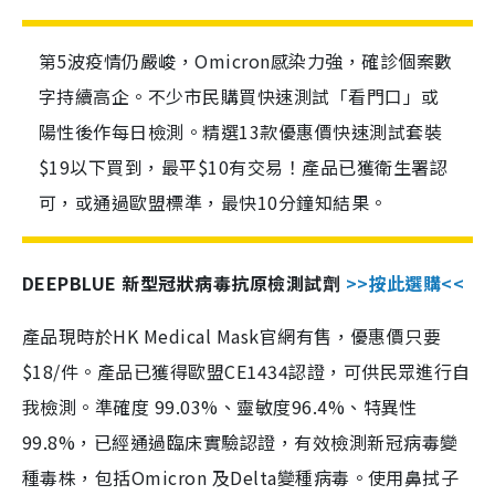
第5波疫情仍嚴峻，Omicron感染力強，確診個案數
字持續高企。不少市民購買快速測試「看門口」或
陽性後作每日檢測。精選13款優惠價快速測試套裝
$19以下買到，最平$10有交易！產品已獲衛生署認
可，或通過歐盟標準，最快10分鐘知結果。
DEEPBLUE 新型冠狀病毒抗原檢測試劑
>>按此選購<<
產品現時於HK Medical Mask官網有售，優惠價只要
$18/件。產品已獲得歐盟CE1434認證，可供民眾進行自
我檢測。準確度 99.03%、靈敏度96.4%、特異性
99.8%，已經通過臨床實驗認證，有效檢測新冠病毒變
種毒株，包括Omicron 及Delta變種病毒。使用鼻拭子