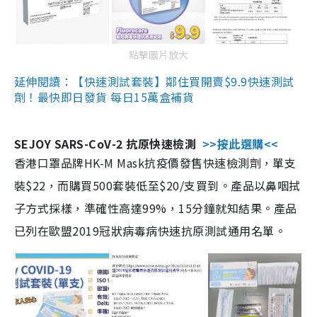
點擊圖片放大
延伸閱讀：【快速測試套裝】鄰住買開賣$9.9快速測試
劑！最快即日發貨 每日15萬盒補貨
SEJOY SARS-CoV-2 抗原快速檢測
>>按此選購<<
香港口罩品牌HK-M Mask抗疫價發售快速檢測劑，單支
裝$22，而購買500套裝低至$20/支買到。產品以鼻咽拭
子方式採樣，準確性高達99%，15分鐘就知結果。產品
已列在歐盟2019冠狀病毒病快速抗原測試通用名單。