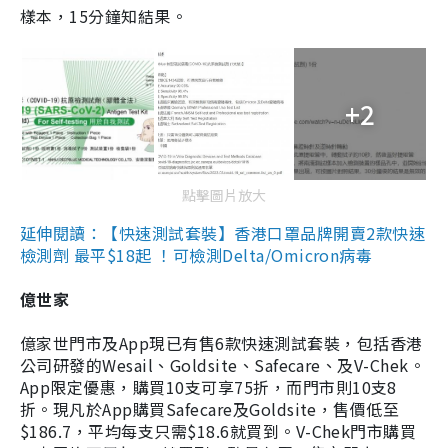
樣本，15分鐘知結果。
+2
點擊圖片放大
延伸閱讀：【快速測試套裝】香港口罩品牌開賣2款快速
檢測劑 最平$18起 ！可檢測Delta/Omicron病毒
億世家
億家世門市及App現已有售6款快速測試套裝，包括香港
公司研發的Wesail、Goldsite、Safecare、及V-Chek。
App限定優惠，購買10支可享75折，而門市則10支8
折。現凡於App購買Safecare及Goldsite，售價低至
$186.7，平均每支只需$18.6就買到。V-Chek門市購買