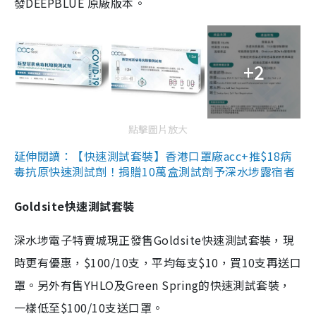
發DEEPBLUE 原廠版本。
+2
點擊圖片放大
延伸閱讀：【快速測試套裝】香港口罩廠acc+推$18病
毒抗原快速測試劑！捐贈10萬盒測試劑予深水埗露宿者
Goldsite快速測試套裝
深水埗電子特賣城現正發售Goldsite快速測試套裝，現
時更有優惠，$100/10支，平均每支$10，買10支再送口
罩。另外有售YHLO及Green Spring的快速測試套裝，
一樣低至$100/10支送口罩。