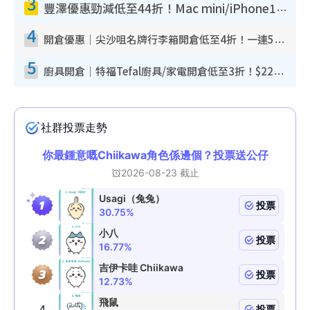
3
豐澤優惠勁減低至44折！Mac mini/iPhone17Pro大減價！廚房家電$220起
4
開倉優惠｜尖沙咀名牌行李箱開倉低至4折！一連5日 American Tourister/ace./Hallmark $200起！
5
廚具開倉｜特福Tefal廚具/家電開倉低至3折！$220起買平底鍋/炒鑊/湯煲！電飯煲/吸塵機/燙斗$418起