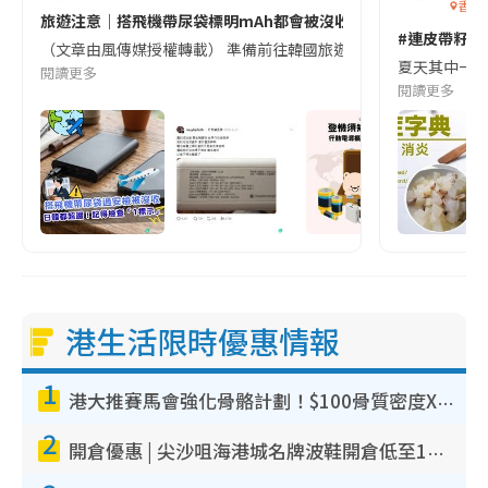
香港
旅遊注意｜搭飛機帶尿袋標明mAh都會被沒收😱出發前切記檢查「1
#連皮帶籽都
（文章由風傳媒授權轉載） 準備前往韓國旅遊的民眾，近期要特別留
夏天其中一種時
閱讀更多
閱讀更多
港生活限時優惠情報
1
港大推賽馬會強化骨骼計劃！$100骨質密度X光檢查 完成免費運動訓練送超市禮券！附參加資格
2
開倉優惠 | 尖沙咀海港城名牌波鞋開倉低至1折！On鞋$899起／Joy&Peace鞋履$98起