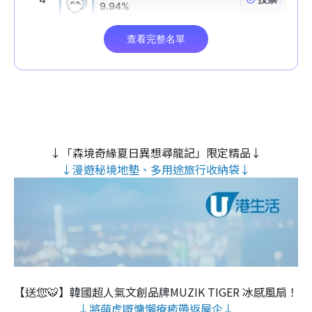
↓「森境奇緣夏日異想尋龍記」限定精品↓
↓漫遊秘境地墊、多用途旅行收納袋↓
【送您🐯】韓國超人氣文創品牌MUZIK TIGER 冰感風扇！
↓將萌虎嘅慵懶療癒帶返屋企↓