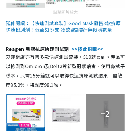
點擊圖片放大
延伸閱讀：【快速測試套裝】Good Mask發售3款抗原
快速檢測劑！低至$15/支 獲歐盟認證+無限購數量
Reagen 新冠抗原快速測試劑
>>按此選購<<
莎莎網店亦有售多款快速測試套裝，$19就買到。產品可
以檢測到Omicron及Delta等新型冠狀病毒，使用鼻拭子
樣本，只需15分鐘就可以取得快速抗原測試結果。靈敏
度95.2%，特異度98.1%。
+2