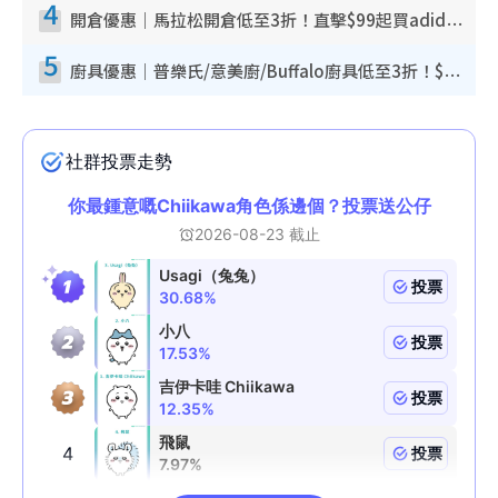
4
開倉優惠｜馬拉松開倉低至3折！直擊$99起買adidas／New Balance／Puma鞋款 STANLEY保溫杯劈價至$119起
5
廚具優惠｜普樂氏/意美廚/Buffalo廚具低至3折！$89起買煎鍋／炒鑊／個人鍋 同場小家電激減至$99起