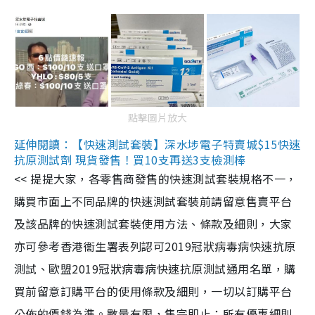
點擊圖片放大
延伸閱讀：【快速測試套裝】深水埗電子特賣城$15快速
抗原測試劑 現貨發售！買10支再送3支檢測棒
<< 提提大家，各零售商發售的快速測試套裝規格不一，
購買市面上不同品牌的快速測試套裝前請留意售賣平台
及該品牌的快速測試套裝使用方法、條款及細則，大家
亦可參考香港衞生署表列認可2019冠狀病毒病快速抗原
測試、歐盟2019冠狀病毒病快速抗原測試通用名單，購
買前留意訂購平台的使用條款及細則，一切以訂購平台
公佈的價錢為準。數量有限，售完即止；所有優惠細則