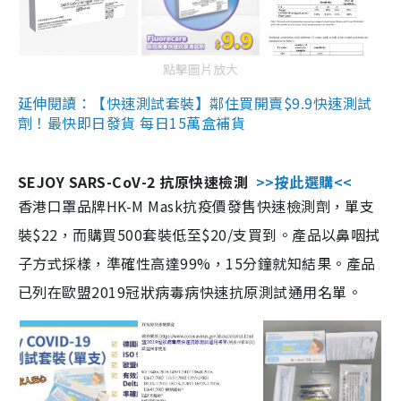
點擊圖片放大
延伸閱讀：【快速測試套裝】鄰住買開賣$9.9快速測試
劑！最快即日發貨 每日15萬盒補貨
SEJOY SARS-CoV-2 抗原快速檢測
>>按此選購<<
香港口罩品牌HK-M Mask抗疫價發售快速檢測劑，單支
裝$22，而購買500套裝低至$20/支買到。產品以鼻咽拭
子方式採樣，準確性高達99%，15分鐘就知結果。產品
已列在歐盟2019冠狀病毒病快速抗原測試通用名單。