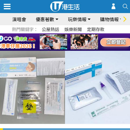
演唱會
優惠著數
玩樂情報
購物情報
熱門關鍵字：
公屋熱話
娛樂新聞
定期存款