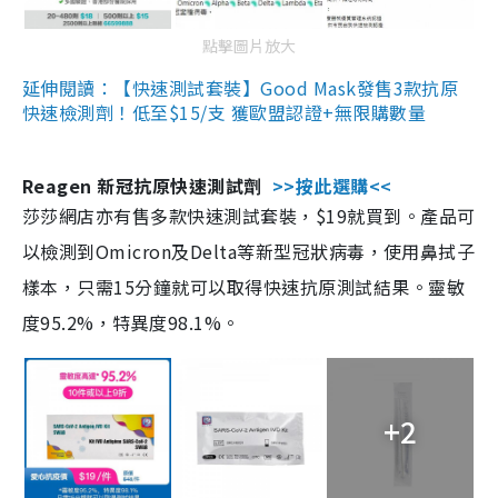
點擊圖片放大
延伸閱讀：【快速測試套裝】Good Mask發售3款抗原
快速檢測劑！低至$15/支 獲歐盟認證+無限購數量
Reagen 新冠抗原快速測試劑
>>按此選購<<
莎莎網店亦有售多款快速測試套裝，$19就買到。產品可
以檢測到Omicron及Delta等新型冠狀病毒，使用鼻拭子
樣本，只需15分鐘就可以取得快速抗原測試結果。靈敏
度95.2%，特異度98.1%。
+2