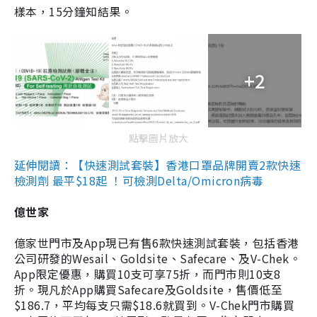
樣本，15分鐘知結果。
+2
點擊圖片放大
延伸閱讀：【快速測試套裝】香港口罩品牌開賣2款快速
檢測劑 最平$18起 ！可檢測Delta/Omicron病毒
億世家
億家世門市及App現已有售6款快速測試套裝，包括香港
公司研發的Wesail、Goldsite、Safecare、及V-Chek。
App限定優惠，購買10支可享75折，而門市則10支8
折。現凡於App購買Safecare及Goldsite，售價低至
$186.7，平均每支只需$18.6就買到。V-Chek門市購買