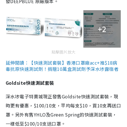
發DEEPBLUE 原廠版本。
+2
點擊圖片放大
延伸閱讀：【快速測試套裝】香港口罩廠acc+推$18病
毒抗原快速測試劑！捐贈10萬盒測試劑予深水埗露宿者
Goldsite快速測試套裝
深水埗電子特賣城現正發售Goldsite快速測試套裝，現
時更有優惠，$100/10支，平均每支$10，買10支再送口
罩。另外有售YHLO及Green Spring的快速測試套裝，
一樣低至$100/10支送口罩。