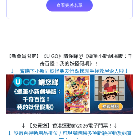
【新會員限定】《U GO》請你睇👹《蠟筆小新劇場版：千
奇百怪！我的妖怪假期》！
↓一齊睇下小新同妖怪朋友們點樣聯手拯救屋企人啦↓
↓ 【免費送】香港運動節2026電子門票！↓
↓ 設過百運動用品攤位 / 可現場體驗多項新穎運動及觀賞