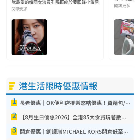
我最愛的韓國女演員孔曉振終於要回歸小螢幕啦!這次的劇本改編自同名
閱讀更多
閱讀更多
港生活限時優惠情報
1
長者優惠｜OK便利店推樂悠咭優惠！買麵包/牛奶/保健品拍卡即減
2
【8月生日優惠2026】全港85大食買玩著數攻略 自助餐/火鍋放題同行免費＋誠品/DONKI送現金券
3
開倉優惠｜銅鑼灣MICHAEL KORS開倉低至17折！直擊$500起買手袋/銀包/鞋款 必買經典Jet Set系列