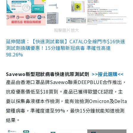
點擊圖片放大
延伸閱讀：【快速測試套裝】CATALO全線門市$16快速
測試劑換購優惠！15分鐘驗新冠病毒 準確性高達
98.26%
Savewo新型冠狀病毒快速抗原測試劑
>>按此選購<<
產品由香港口罩品牌Savewo聯乘DEEPBLUE合作推出，
抗疫優惠價低至$18買到。產品已獲得歐盟CE認證，主
要以採集鼻液樣本作檢測，能有效檢測Omicron及Delta
變種病毒，準確度達至99%，最快15分鐘就能知道檢測
結果。