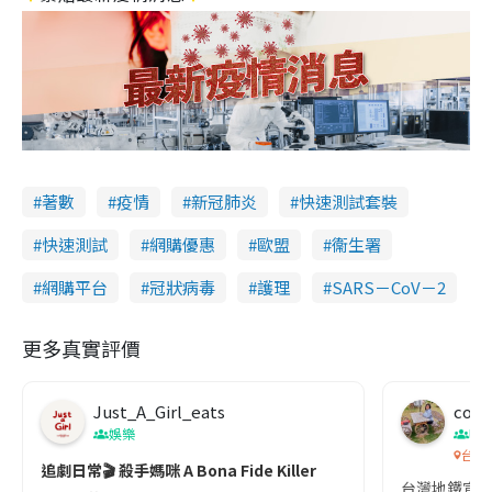
著數
疫情
新冠肺炎
快速測試套裝
快速測試
網購優惠
歐盟
衞生署
網購平台
冠狀病毒
護理
SARS－CoV－2
更多真實評價
Just_A_Girl_eats
co c
娛樂
吹
台灣
追劇日常🎬 殺手媽咪 A Bona Fide Killer
台灣地鐵宣