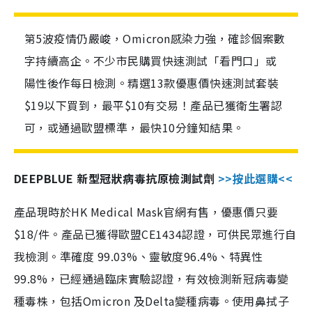
第5波疫情仍嚴峻，Omicron感染力強，確診個案數
字持續高企。不少市民購買快速測試「看門口」或
陽性後作每日檢測。精選13款優惠價快速測試套裝
$19以下買到，最平$10有交易！產品已獲衛生署認
可，或通過歐盟標準，最快10分鐘知結果。
DEEPBLUE 新型冠狀病毒抗原檢測試劑
>>按此選購<<
產品現時於HK Medical Mask官網有售，優惠價只要
$18/件。產品已獲得歐盟CE1434認證，可供民眾進行自
我檢測。準確度 99.03%、靈敏度96.4%、特異性
99.8%，已經通過臨床實驗認證，有效檢測新冠病毒變
種毒株，包括Omicron 及Delta變種病毒。使用鼻拭子