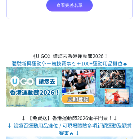
《U GO》請您去香港運動節2026！
體驗新興運動💦＋競技賽事💪＋100+運動用品攤位🔥
↓ 【免費送】香港運動節2026電子門票！↓
↓ 設過百運動用品攤位 / 可現場體驗多項新穎運動及觀賞
賽事🔥 ↓