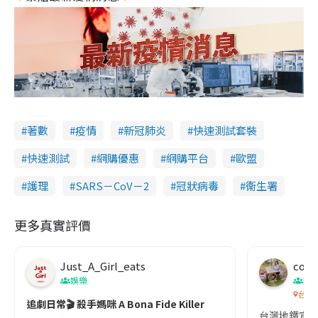
著數
疫情
新冠肺炎
快速測試套裝
快速測試
網購優惠
網購平台
歐盟
護理
SARS－CoV－2
冠狀病毒
衞生署
更多真實評價
Just_A_Girl_eats
co c
娛樂
吹
台灣
追劇日常🎬 殺手媽咪 A Bona Fide Killer
台灣地鐵宣