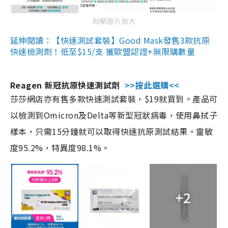
點擊圖片放大
延伸閱讀：【快速測試套裝】Good Mask發售3款抗原
快速檢測劑！低至$15/支 獲歐盟認證+無限購數量
Reagen 新冠抗原快速測試劑
>>按此選購<<
莎莎網店亦有售多款快速測試套裝，$19就買到。產品可
以檢測到Omicron及Delta等新型冠狀病毒，使用鼻拭子
樣本，只需15分鐘就可以取得快速抗原測試結果。靈敏
度95.2%，特異度98.1%。
+2