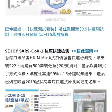
點擊圖片放大
延伸閱讀：【快速測試套裝】鄰住買開賣$9.9快速測試
劑！最快即日發貨 每日15萬盒補貨
SEJOY SARS-CoV-2 抗原快速檢測
>>按此選購<<
香港口罩品牌HK-M Mask抗疫價發售快速檢測劑，單支
裝$22，而購買500套裝低至$20/支買到。產品以鼻咽拭
子方式採樣，準確性高達99%，15分鐘就知結果。產品
已列在歐盟2019冠狀病毒病快速抗原測試通用名單。