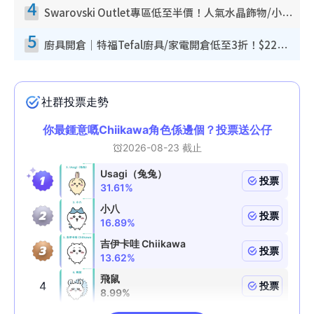
4
Swarovski Outlet專區低至半價！人氣水晶飾物/小擺設$138起！迪士尼款/水晶高跟鞋都有平
5
廚具開倉｜特福Tefal廚具/家電開倉低至3折！$220起買平底鍋/炒鑊/湯煲！電飯煲/吸塵機/燙斗$418起