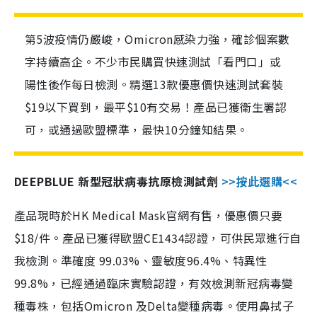
第5波疫情仍嚴峻，Omicron感染力強，確診個案數
字持續高企。不少市民購買快速測試「看門口」或
陽性後作每日檢測。精選13款優惠價快速測試套裝
$19以下買到，最平$10有交易！產品已獲衛生署認
可，或通過歐盟標準，最快10分鐘知結果。
DEEPBLUE 新型冠狀病毒抗原檢測試劑
>>按此選購<<
產品現時於HK Medical Mask官網有售，優惠價只要
$18/件。產品已獲得歐盟CE1434認證，可供民眾進行自
我檢測。準確度 99.03%、靈敏度96.4%、特異性
99.8%，已經通過臨床實驗認證，有效檢測新冠病毒變
種毒株，包括Omicron 及Delta變種病毒。使用鼻拭子