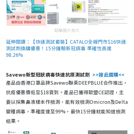
點擊圖片放大
延伸閱讀：【快速測試套裝】CATALO全線門市$16快速
測試劑換購優惠！15分鐘驗新冠病毒 準確性高達
98.26%
Savewo新型冠狀病毒快速抗原測試劑
>>按此選購<<
產品由香港口罩品牌Savewo聯乘DEEPBLUE合作推出，
抗疫優惠價低至$18買到。產品已獲得歐盟CE認證，主
要以採集鼻液樣本作檢測，能有效檢測Omicron及Delta
變種病毒，準確度達至99%，最快15分鐘就能知道檢測
結果。