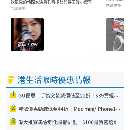
我最愛的韓國女演員孔曉振終於要回歸小螢幕啦!這次的劇本改編自同名
閱讀更多
閱讀更多
港生活限時優惠情報
1
GU優惠｜手袋突發減價低至22折！$39買經典波士頓包/餃子袋！飾物同步減價$29起！
2
豐澤優惠勁減低至44折！Mac mini/iPhone17Pro大減價！廚房家電$220起
3
港大推賽馬會強化骨骼計劃！$100骨質密度X光檢查 完成免費運動訓練送超市禮券！附參加資格