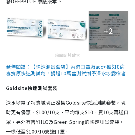
發DEEPBLUE 原廠版本。
+2
點擊圖片放大
延伸閱讀：【快速測試套裝】香港口罩廠acc+推$18病
毒抗原快速測試劑！捐贈10萬盒測試劑予深水埗露宿者
Goldsite快速測試套裝
深水埗電子特賣城現正發售Goldsite快速測試套裝，現
時更有優惠，$100/10支，平均每支$10，買10支再送口
罩。另外有售YHLO及Green Spring的快速測試套裝，
一樣低至$100/10支送口罩。