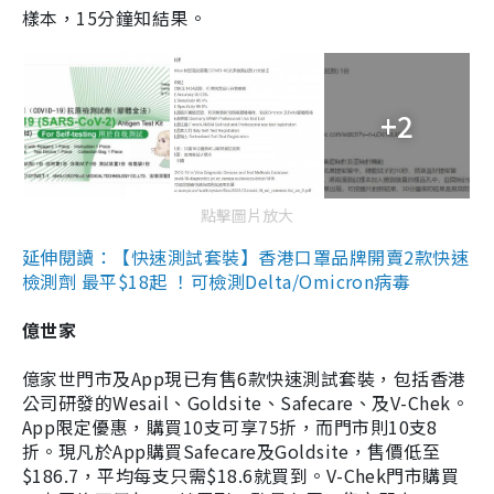
樣本，15分鐘知結果。
+2
點擊圖片放大
延伸閱讀：【快速測試套裝】香港口罩品牌開賣2款快速
檢測劑 最平$18起 ！可檢測Delta/Omicron病毒
億世家
億家世門市及App現已有售6款快速測試套裝，包括香港
公司研發的Wesail、Goldsite、Safecare、及V-Chek。
App限定優惠，購買10支可享75折，而門市則10支8
折。現凡於App購買Safecare及Goldsite，售價低至
$186.7，平均每支只需$18.6就買到。V-Chek門市購買