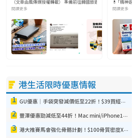
（文章由風傳媒授權轉載） 準備前往韓國旅遊的民眾，近期要特別留
💊 ｢精神返
閱讀更多
閱讀更多
港生活限時優惠情報
1
GU優惠｜手袋突發減價低至22折！$39買經典波士頓包/餃子袋！飾物同步減價$29起！
2
豐澤優惠勁減低至44折！Mac mini/iPhone17Pro大減價！廚房家電$220起
3
港大推賽馬會強化骨骼計劃！$100骨質密度X光檢查 完成免費運動訓練送超市禮券！附參加資格