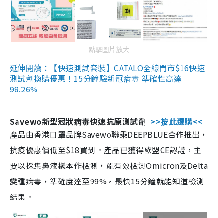
點擊圖片放大
延伸閱讀：【快速測試套裝】CATALO全線門市$16快速
測試劑換購優惠！15分鐘驗新冠病毒 準確性高達
98.26%
Savewo新型冠狀病毒快速抗原測試劑
>>按此選購<<
產品由香港口罩品牌Savewo聯乘DEEPBLUE合作推出，
抗疫優惠價低至$18買到。產品已獲得歐盟CE認證，主
要以採集鼻液樣本作檢測，能有效檢測Omicron及Delta
變種病毒，準確度達至99%，最快15分鐘就能知道檢測
結果。