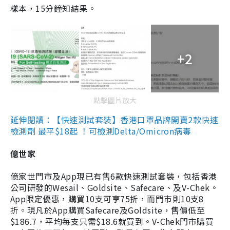
樣本，15分鐘知結果。
+2
點擊圖片放大
延伸閱讀：【快速測試套裝】香港口罩品牌開賣2款快速
檢測劑 最平$18起 ！可檢測Delta/Omicron病毒
億世家
億家世門市及App現已有售6款快速測試套裝，包括香港
公司研發的Wesail、Goldsite、Safecare、及V-Chek。
App限定優惠，購買10支可享75折，而門市則10支8
折。現凡於App購買Safecare及Goldsite，售價低至
$186.7，平均每支只需$18.6就買到。V-Chek門市購買