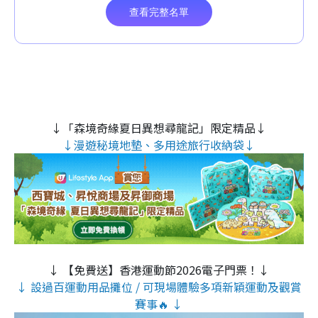
↓「森境奇緣夏日異想尋龍記」限定精品↓
↓漫遊秘境地墊、多用途旅行收納袋↓
↓ 【免費送】香港運動節2026電子門票！↓
↓ 設過百運動用品攤位 / 可現場體驗多項新穎運動及觀賞
賽事🔥 ↓