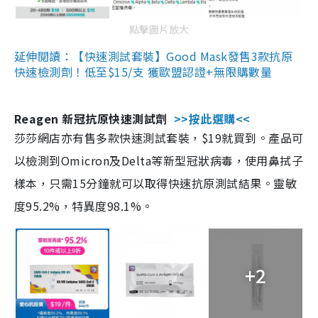
點擊圖片放大
延伸閱讀：【快速測試套裝】Good Mask發售3款抗原
快速檢測劑！低至$15/支 獲歐盟認證+無限購數量
Reagen 新冠抗原快速測試劑
>>按此選購<<
莎莎網店亦有售多款快速測試套裝，$19就買到。產品可
以檢測到Omicron及Delta等新型冠狀病毒，使用鼻拭子
樣本，只需15分鐘就可以取得快速抗原測試結果。靈敏
度95.2%，特異度98.1%。
+2