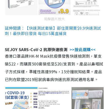
點擊圖片放大
延伸閱讀：【快速測試套裝】鄰住買開賣$9.9快速測試
劑！最快即日發貨 每日15萬盒補貨
SEJOY SARS-CoV-2 抗原快速檢測
>>按此選購<<
香港口罩品牌HK-M Mask抗疫價發售快速檢測劑，單支
裝$22，而購買500套裝低至$20/支買到。產品以鼻咽拭
子方式採樣，準確性高達99%，15分鐘就知結果。產品
已列在歐盟2019冠狀病毒病快速抗原測試通用名單。