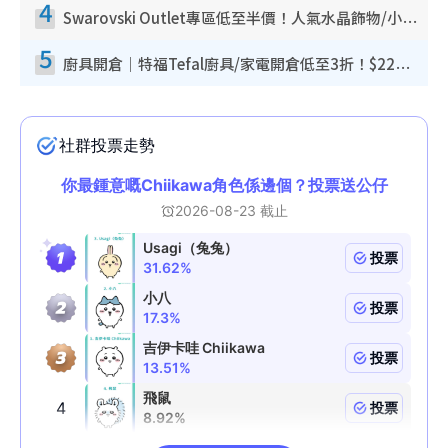
4
Swarovski Outlet專區低至半價！人氣水晶飾物/小擺設$138起！迪士尼款/水晶高跟鞋都有平
5
廚具開倉｜特福Tefal廚具/家電開倉低至3折！$220起買平底鍋/炒鑊/湯煲！電飯煲/吸塵機/燙斗$418起