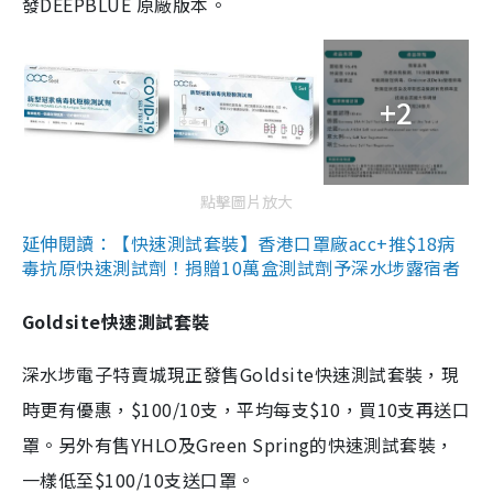
發DEEPBLUE 原廠版本。
+2
點擊圖片放大
延伸閱讀：【快速測試套裝】香港口罩廠acc+推$18病
毒抗原快速測試劑！捐贈10萬盒測試劑予深水埗露宿者
Goldsite快速測試套裝
深水埗電子特賣城現正發售Goldsite快速測試套裝，現
時更有優惠，$100/10支，平均每支$10，買10支再送口
罩。另外有售YHLO及Green Spring的快速測試套裝，
一樣低至$100/10支送口罩。