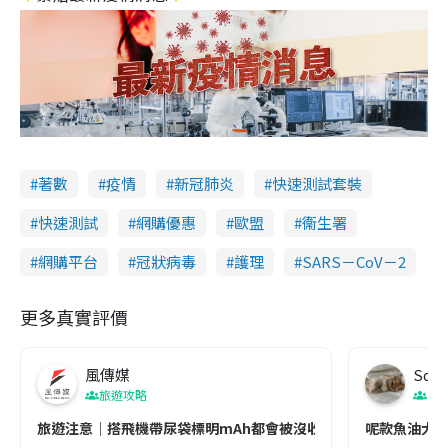
著數
疫情
新冠肺炎
快速測試套裝
快速測試
網購優惠
歐盟
衞生署
網購平台
冠狀病毒
護理
SARS－CoV－2
更多真實評價
風傳媒
Soul
旅遊攻略
生
旅遊注意｜搭飛機帶尿袋標明mAh都會被沒收😱出發前切記檢查「1
呢款魚油大家