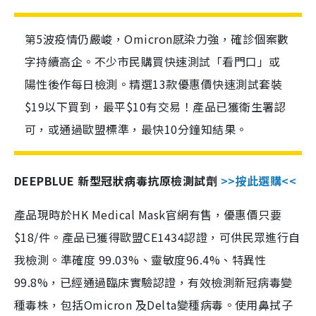
第5波疫情仍嚴峻，Omicron感染力強，確診個案數
字持續高企。不少市民購買快速測試「看門口」或
陽性後作每日檢測。精選13款優惠價快速測試套裝
$19以下買到，最平$10有交易！產品已獲衛生署認
可，或通過歐盟標準，最快10分鐘知結果。
DEEPBLUE 新型冠狀病毒抗原檢測試劑
>>按此選購<<
產品現時於HK Medical Mask官網有售，優惠價只要
$18/件。產品已獲得歐盟CE1434認證，可供民眾進行自
我檢測。準確度 99.03%、靈敏度96.4%、特異性
99.8%，已經通過臨床實驗認證，有效檢測新冠病毒變
種毒株，包括Omicron 及Delta變種病毒。使用鼻拭子