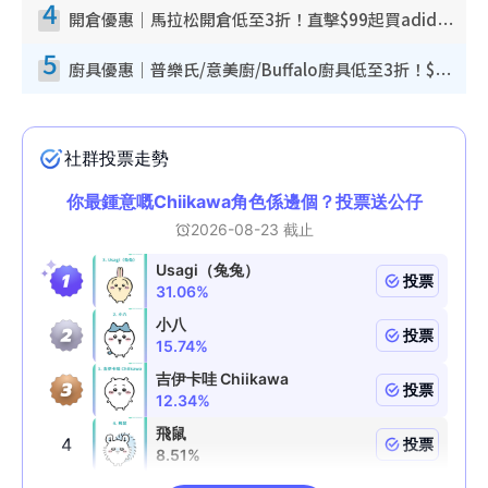
4
開倉優惠｜馬拉松開倉低至3折！直擊$99起買adidas／New Balance／Puma鞋款 STANLEY保溫杯劈價至$119起
5
廚具優惠｜普樂氏/意美廚/Buffalo廚具低至3折！$89起買煎鍋／炒鑊／個人鍋 同場小家電激減至$99起