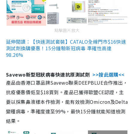
點擊圖片放大
延伸閱讀：【快速測試套裝】CATALO全線門市$16快速
測試劑換購優惠！15分鐘驗新冠病毒 準確性高達
98.26%
Savewo新型冠狀病毒快速抗原測試劑
>>按此選購<<
產品由香港口罩品牌Savewo聯乘DEEPBLUE合作推出，
抗疫優惠價低至$18買到。產品已獲得歐盟CE認證，主
要以採集鼻液樣本作檢測，能有效檢測Omicron及Delta
變種病毒，準確度達至99%，最快15分鐘就能知道檢測
結果。