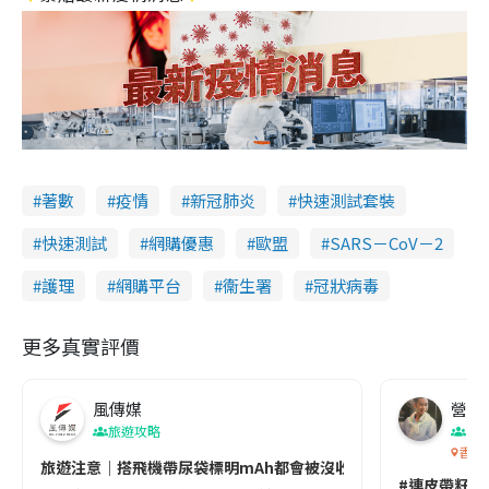
著數
疫情
新冠肺炎
快速測試套裝
快速測試
網購優惠
歐盟
SARS－CoV－2
護理
網購平台
衞生署
冠狀病毒
更多真實評價
風傳媒
營養教
旅遊攻略
生
香港
旅遊注意｜搭飛機帶尿袋標明mAh都會被沒收😱出發前切記檢查「1
#連皮帶籽都