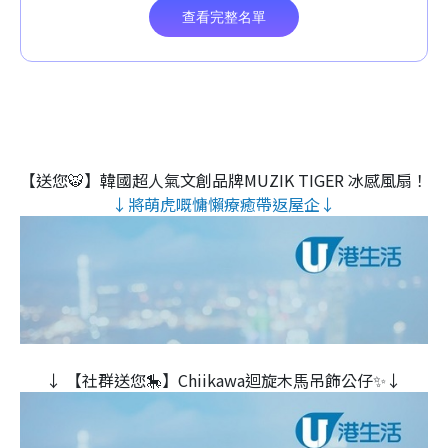
【送您🐯】韓國超人氣文創品牌MUZIK TIGER 冰感風扇！
↓將萌虎嘅慵懶療癒帶返屋企↓
↓ 【社群送您🎠】Chiikawa迴旋木⾺吊飾公仔✨↓