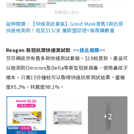
點擊圖片放大
延伸閱讀：【快速測試套裝】Good Mask發售3款抗原
快速檢測劑！低至$15/支 獲歐盟認證+無限購數量
Reagen 新冠抗原快速測試劑
>>按此選購<<
莎莎網店亦有售多款快速測試套裝，$19就買到。產品可
以檢測到Omicron及Delta等新型冠狀病毒，使用鼻拭子
樣本，只需15分鐘就可以取得快速抗原測試結果。靈敏
度95.2%，特異度98.1%。
+2