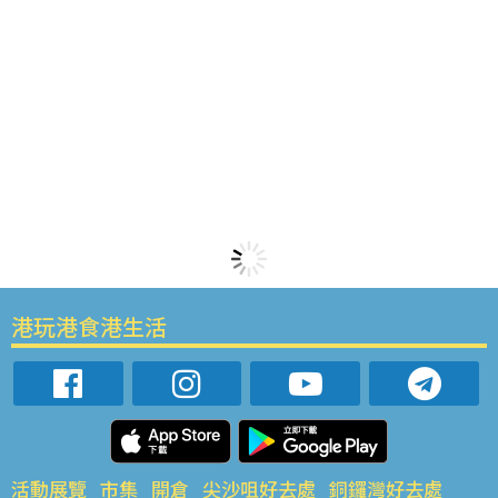
港玩港食港生活
活動展覽
市集
開倉
尖沙咀好去處
銅鑼灣好去處