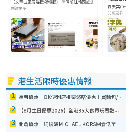
（文章由風傳媒授權轉載） 準備前往韓國旅遊的民眾，近期要特別留
夏天其中一種時
閱讀更多
閱讀更多
港生活限時優惠情報
1
長者優惠｜OK便利店推樂悠咭優惠！買麵包/牛奶/保健品拍卡即減
2
【8月生日優惠2026】全港85大食買玩著數攻略 自助餐/火鍋放題同行免費＋誠品/DONKI送現金券
3
開倉優惠｜銅鑼灣MICHAEL KORS開倉低至17折！直擊$500起買手袋/銀包/鞋款 必買經典Jet Set系列