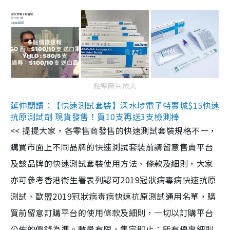
點擊圖片放大
延伸閱讀：【快速測試套裝】深水埗電子特賣城$15快速
抗原測試劑 現貨發售！買10支再送3支檢測棒
<< 提提大家，各零售商發售的快速測試套裝規格不一，
購買市面上不同品牌的快速測試套裝前請留意售賣平台
及該品牌的快速測試套裝使用方法、條款及細則，大家
亦可參考香港衞生署表列認可2019冠狀病毒病快速抗原
測試、歐盟2019冠狀病毒病快速抗原測試通用名單，購
買前留意訂購平台的使用條款及細則，一切以訂購平台
公佈的價錢為準。數量有限，售完即止；所有優惠細則