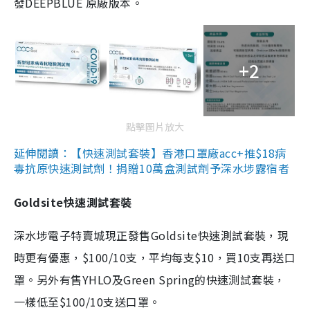
發DEEPBLUE 原廠版本。
+2
點擊圖片放大
延伸閱讀：【快速測試套裝】香港口罩廠acc+推$18病
毒抗原快速測試劑！捐贈10萬盒測試劑予深水埗露宿者
Goldsite快速測試套裝
深水埗電子特賣城現正發售Goldsite快速測試套裝，現
時更有優惠，$100/10支，平均每支$10，買10支再送口
罩。另外有售YHLO及Green Spring的快速測試套裝，
一樣低至$100/10支送口罩。