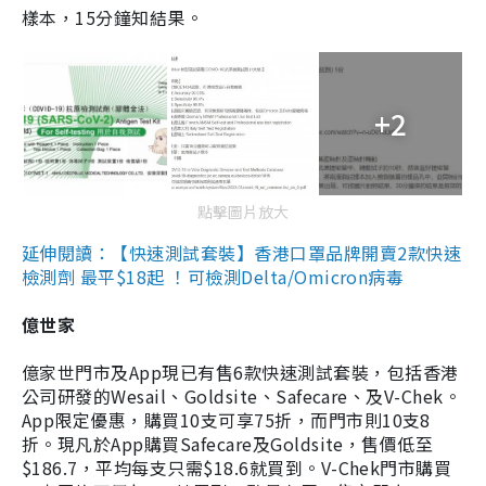
樣本，15分鐘知結果。
+2
點擊圖片放大
延伸閱讀：【快速測試套裝】香港口罩品牌開賣2款快速
檢測劑 最平$18起 ！可檢測Delta/Omicron病毒
億世家
億家世門市及App現已有售6款快速測試套裝，包括香港
公司研發的Wesail、Goldsite、Safecare、及V-Chek。
App限定優惠，購買10支可享75折，而門市則10支8
折。現凡於App購買Safecare及Goldsite，售價低至
$186.7，平均每支只需$18.6就買到。V-Chek門市購買