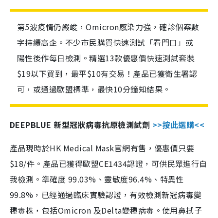
第5波疫情仍嚴峻，Omicron感染力強，確診個案數
字持續高企。不少市民購買快速測試「看門口」或
陽性後作每日檢測。精選13款優惠價快速測試套裝
$19以下買到，最平$10有交易！產品已獲衛生署認
可，或通過歐盟標準，最快10分鐘知結果。
DEEPBLUE 新型冠狀病毒抗原檢測試劑
>>按此選購<<
產品現時於HK Medical Mask官網有售，優惠價只要
$18/件。產品已獲得歐盟CE1434認證，可供民眾進行自
我檢測。準確度 99.03%、靈敏度96.4%、特異性
99.8%，已經通過臨床實驗認證，有效檢測新冠病毒變
種毒株，包括Omicron 及Delta變種病毒。使用鼻拭子