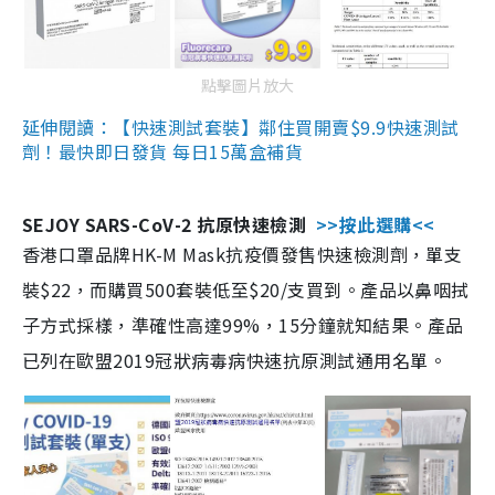
點擊圖片放大
延伸閱讀：【快速測試套裝】鄰住買開賣$9.9快速測試
劑！最快即日發貨 每日15萬盒補貨
SEJOY SARS-CoV-2 抗原快速檢測
>>按此選購<<
香港口罩品牌HK-M Mask抗疫價發售快速檢測劑，單支
裝$22，而購買500套裝低至$20/支買到。產品以鼻咽拭
子方式採樣，準確性高達99%，15分鐘就知結果。產品
已列在歐盟2019冠狀病毒病快速抗原測試通用名單。