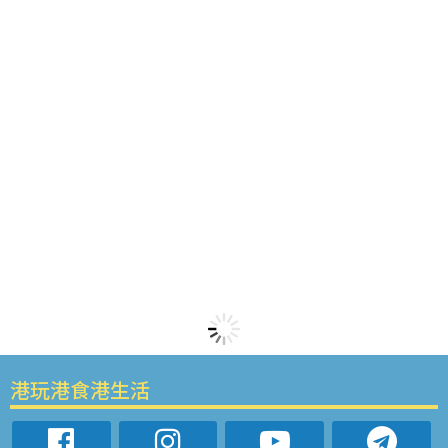
港玩港食港生活