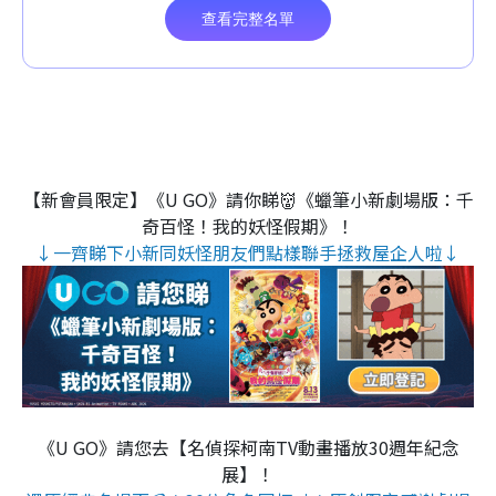
【新會員限定】《U GO》請你睇👹《蠟筆小新劇場版：千
奇百怪！我的妖怪假期》！
↓一齊睇下小新同妖怪朋友們點樣聯手拯救屋企人啦↓
《U GO》請您去【名偵探柯南TV動畫播放30週年紀念
展】！