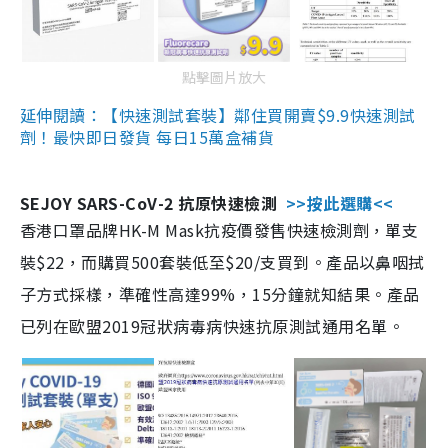
點擊圖片放大
延伸閱讀：【快速測試套裝】鄰住買開賣$9.9快速測試
劑！最快即日發貨 每日15萬盒補貨
SEJOY SARS-CoV-2 抗原快速檢測
>>按此選購<<
香港口罩品牌HK-M Mask抗疫價發售快速檢測劑，單支
裝$22，而購買500套裝低至$20/支買到。產品以鼻咽拭
子方式採樣，準確性高達99%，15分鐘就知結果。產品
已列在歐盟2019冠狀病毒病快速抗原測試通用名單。