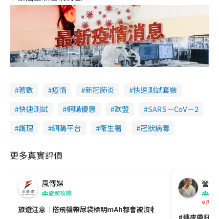
著數
疫情
新冠肺炎
快速測試套裝
快速測試
網購優惠
歐盟
SARS－CoV－2
護理
網購平台
衞生署
冠狀病毒
更多真實評價
風傳媒
營養教
旅遊攻略
生
香港
旅遊注意｜搭飛機帶尿袋標明mAh都會被沒收😱出發前切記檢查「1
#連皮帶籽都