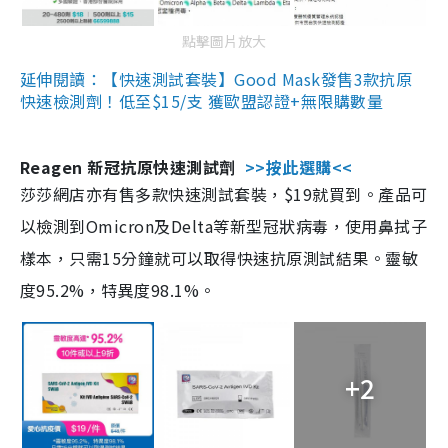
點擊圖片放大
延伸閱讀：【快速測試套裝】Good Mask發售3款抗原
快速檢測劑！低至$15/支 獲歐盟認證+無限購數量
Reagen 新冠抗原快速測試劑
>>按此選購<<
莎莎網店亦有售多款快速測試套裝，$19就買到。產品可
以檢測到Omicron及Delta等新型冠狀病毒，使用鼻拭子
樣本，只需15分鐘就可以取得快速抗原測試結果。靈敏
度95.2%，特異度98.1%。
+2