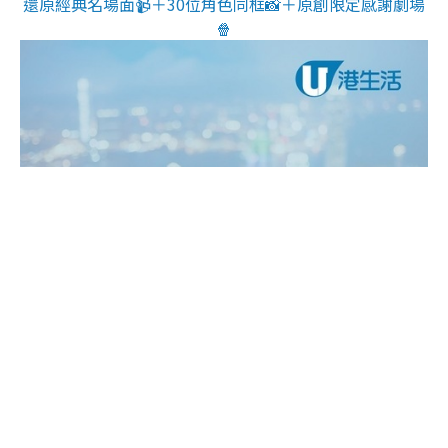
還原經典名場面📹＋30位角色同框📸＋原創限定感謝劇場
🍿