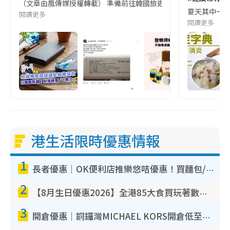
（文章由風傳媒授權轉載） 準備前往韓國旅遊的民眾，近期要特別留
夏天其中一種時
閱讀更多
閱讀更多
港生活限時優惠情報
1
長者優惠｜OK便利店推樂悠咭優惠！買麵包/牛奶/保健品拍卡即減
2
【8月生日優惠2026】全港85大食買玩著數攻略 自助餐/火鍋放題同行免費＋誠品/DONKI送現金券
3
開倉優惠｜銅鑼灣MICHAEL KORS開倉低至17折！直擊$500起買手袋/銀包/鞋款 必買經典Jet Set系列