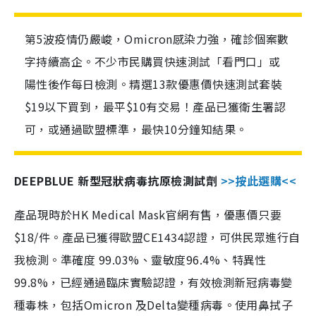
第5波疫情仍嚴峻，Omicron感染力強，確診個案數
字持續高企。不少市民購買快速測試「看門口」或
陽性後作每日檢測。精選13款優惠價快速測試套裝
$19以下買到，最平$10有交易！產品已獲衛生署認
可，或通過歐盟標準，最快10分鐘知結果。
DEEPBLUE 新型冠狀病毒抗原檢測試劑
>>按此選購<<
產品現時於HK Medical Mask官網有售，優惠價只要
$18/件。產品已獲得歐盟CE1434認證，可供民眾進行自
我檢測。準確度 99.03%、靈敏度96.4%、特異性
99.8%，已經通過臨床實驗認證，有效檢測新冠病毒變
種毒株，包括Omicron 及Delta變種病毒。使用鼻拭子