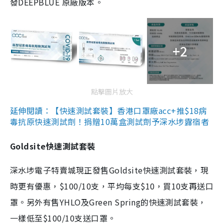
發DEEPBLUE 原廠版本。
+2
點擊圖片放大
延伸閱讀：【快速測試套裝】香港口罩廠acc+推$18病
毒抗原快速測試劑！捐贈10萬盒測試劑予深水埗露宿者
Goldsite快速測試套裝
深水埗電子特賣城現正發售Goldsite快速測試套裝，現
時更有優惠，$100/10支，平均每支$10，買10支再送口
罩。另外有售YHLO及Green Spring的快速測試套裝，
一樣低至$100/10支送口罩。