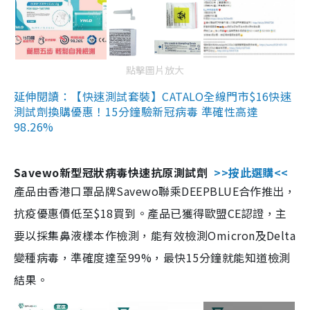
點擊圖片放大
延伸閱讀：【快速測試套裝】CATALO全線門市$16快速
測試劑換購優惠！15分鐘驗新冠病毒 準確性高達
98.26%
Savewo新型冠狀病毒快速抗原測試劑
>>按此選購<<
產品由香港口罩品牌Savewo聯乘DEEPBLUE合作推出，
抗疫優惠價低至$18買到。產品已獲得歐盟CE認證，主
要以採集鼻液樣本作檢測，能有效檢測Omicron及Delta
變種病毒，準確度達至99%，最快15分鐘就能知道檢測
結果。