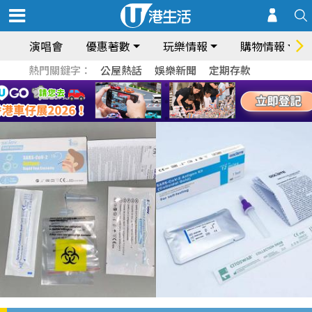
演唱會
優惠著數
玩樂情報
購物情報
熱門關鍵字：
公屋熱話
娛樂新聞
定期存款