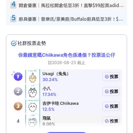
4
開倉優惠｜馬拉松開倉低至3折！直擊$99起買adidas／New Balance／Puma鞋款 STANLEY保溫杯劈價至$119起
5
廚具優惠｜普樂氏/意美廚/Buffalo廚具低至3折！$89起買煎鍋／炒鑊／個人鍋 同場小家電激減至$99起