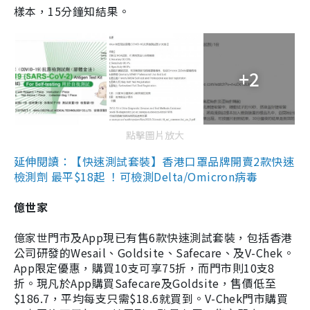
樣本，15分鐘知結果。
+2
點擊圖片放大
延伸閱讀：【快速測試套裝】香港口罩品牌開賣2款快速
檢測劑 最平$18起 ！可檢測Delta/Omicron病毒
億世家
億家世門市及App現已有售6款快速測試套裝，包括香港
公司研發的Wesail、Goldsite、Safecare、及V-Chek。
App限定優惠，購買10支可享75折，而門市則10支8
折。現凡於App購買Safecare及Goldsite，售價低至
$186.7，平均每支只需$18.6就買到。V-Chek門市購買