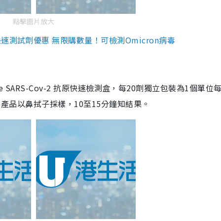
點擊圖片放大
測試劑優惠 無限購數量！可檢測Omicron病毒
are SARS-Cov-2 抗原快速檢測盒，每20劑獨立包裝為1個單位
5。產品以鼻拭子採樣，10至15分鐘知結果。