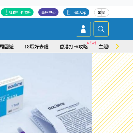
社群打卡攻略
商戶中心
下載 App
繁
简
周圍遊
18區好去處
香港打卡攻略
主題特集