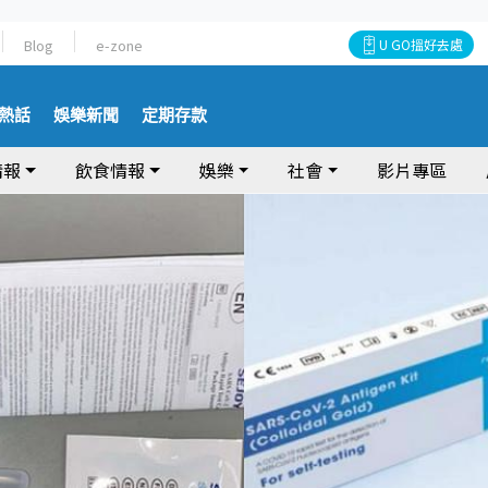
Blog
e-zone
U GO搵好去處
熱話
娛樂新聞
定期存款
情報
飲食情報
娛樂
社會
影片專區