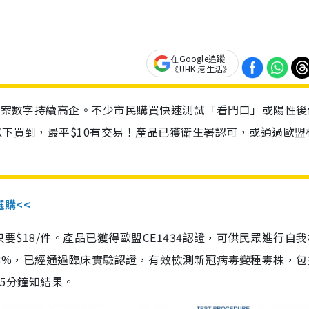
在Google追蹤
《UHK 港生活》
診個案數字持續高企。不少市民購買快速測試「看門口」或陽性後
以下買到，最平$10有交易！產品已獲衛生署認可，或通過歐盟
選購<<
惠價只要$18/件。產品已獲得歐盟CE1434認證，可供民眾進行自
性99.8%，已經通過臨床實驗認證，有效檢測新冠病毒變種毒株，
，15分鐘知結果。