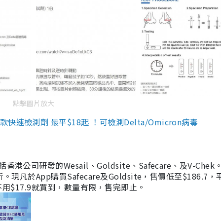
點擊圖片放大
檢測劑 最平$18起 ！可檢測Delta/Omicron病毒
研發的Wesail、Goldsite、Safecare、及V-Chek。
凡於App購買Safecare及Goldsite，售價低至$186.7
均不用$17.9就買到，數量有限，售完即止。