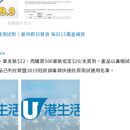
點擊圖片放大
速測試劑！最快即日發貨 每日15萬盒補貨
<<
，單支裝$22，而購買500套裝低至$20/支買到。產品以鼻咽
品已列在歐盟2019冠狀病毒病快速抗原測試通用名單。