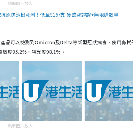
點擊圖片放大
3款抗原快速檢測劑！低至$15/支 獲歐盟認證+無限購數量
品可以檢測到Omicron及Delta等新型冠狀病毒，使用鼻拭
度95.2%，特異度98.1%。
點擊圖片放大