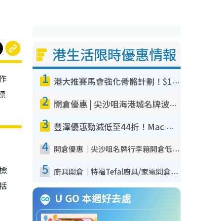
港生活限時優惠情報
1
作
港大推賽馬會強化骨骼計劃！$100骨質密度X光檢查 完成免費運動訓練送超市禮券！附參加資格
標
2
開倉優惠 | 尖沙咀海港城名牌波鞋開倉低至1折！On鞋$899起／Joy&Peace鞋履$98起
3
豐澤優惠勁減低至44折！Mac mini/iPhone17Pro大減價！廚房家電$220起
4
開倉優惠｜尖沙咀名牌行李箱開倉低至4折！一連5日 American Tourister/ace./Hallmark $200起！
5
我檢
廚具開倉｜特福Tefal廚具/家電開倉低至3折！$220起買平底鍋/炒鑊/湯煲！電飯煲/吸塵機/燙斗$418起
包括
U GO 本週好去處