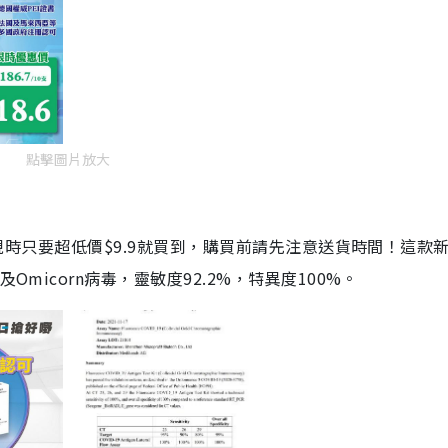
點擊圖片放大
劑，現時只要超低價$9.9就買到，購買前請先注意送貨時間！這款
Omicorn病毒，靈敏度92.2%，特異度100%。