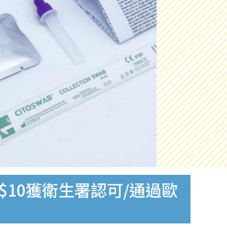
$10獲衛生署認可/通過歐