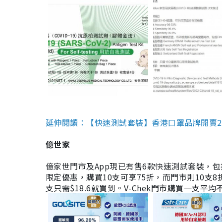
延伸閱讀：【快速測試套裝】香港口罩品牌開賣2款快速
億世家
億家世門市及App現已有售6款快速測試套裝，包括香港公司
限定優惠，購買10支可享75折，而門市則10支8折。現
支只需$18.6就買到。V-Chek門市購買一支平