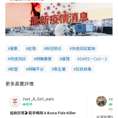
著數
疫情
新冠肺炎
快速測試套裝
快速測試
網購優惠
護理
SARS－CoV－2
歐盟
網購平台
衞生署
冠狀病毒
更多真實評價
Just_A_Girl_eats
co c
娛樂
吹
台灣
追劇日常🎬 殺手媽咪 A Bona Fide Killer
台灣地鐵宣