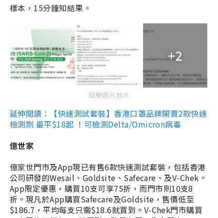
樣本，15分鐘知結果。
+2
點擊圖片放大
延伸閱讀：【快速測試套裝】香港口罩品牌開賣2款快速
檢測劑 最平$18起 ！可檢測Delta/Omicron病毒
億世家
億家世門市及App現已有售6款快速測試套裝，包括香港
公司研發的Wesail、Goldsite、Safecare、及V-Chek。
App限定優惠，購買10支可享75折，而門市則10支8
折。現凡於App購買Safecare及Goldsite，售價低至
$186.7，平均每支只需$18.6就買到。V-Chek門市購買