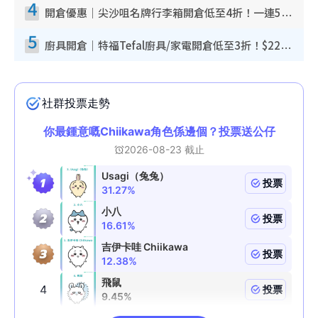
4
開倉優惠｜尖沙咀名牌行李箱開倉低至4折！一連5日 American Tourister/ace./Hallmark $200起！
5
廚具開倉｜特福Tefal廚具/家電開倉低至3折！$220起買平底鍋/炒鑊/湯煲！電飯煲/吸塵機/燙斗$418起