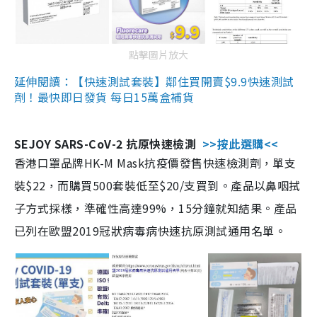
點擊圖片放大
延伸閱讀：【快速測試套裝】鄰住買開賣$9.9快速測試
劑！最快即日發貨 每日15萬盒補貨
SEJOY SARS-CoV-2 抗原快速檢測
>>按此選購<<
香港口罩品牌HK-M Mask抗疫價發售快速檢測劑，單支
裝$22，而購買500套裝低至$20/支買到。產品以鼻咽拭
子方式採樣，準確性高達99%，15分鐘就知結果。產品
已列在歐盟2019冠狀病毒病快速抗原測試通用名單。