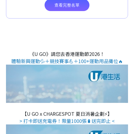
《U GO》請您去香港運動節2026！
體驗新興運動💦＋競技賽事💪＋100+運動用品攤位🔥
【U GO x CHARGESPOT 夏日消暑企劃⚡】
> 打卡即送充電券！限量1000張🔋送完即止 <