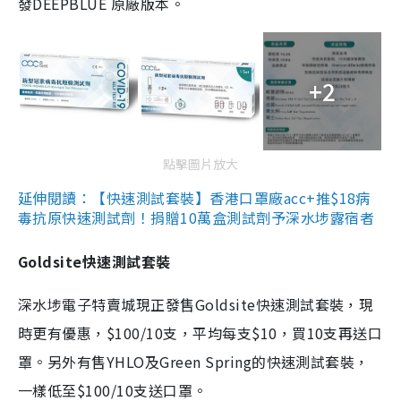
發DEEPBLUE 原廠版本。
+2
點擊圖片放大
延伸閱讀：【快速測試套裝】香港口罩廠acc+推$18病
毒抗原快速測試劑！捐贈10萬盒測試劑予深水埗露宿者
Goldsite快速測試套裝
深水埗電子特賣城現正發售Goldsite快速測試套裝，現
時更有優惠，$100/10支，平均每支$10，買10支再送口
罩。另外有售YHLO及Green Spring的快速測試套裝，
一樣低至$100/10支送口罩。