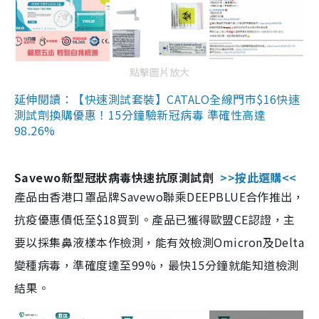
點擊圖片放大
延伸閱讀：【快速測試套裝】CATALO全線門市$16快速
測試劑換購優惠！15分鐘驗新冠病毒 準確性高達
98.26%
Savewo新型冠狀病毒快速抗原測試劑
>>按此選購<<
產品由香港口罩品牌Savewo聯乘DEEPBLUE合作推出，
抗疫優惠價低至$18買到。產品已獲得歐盟CE認證，主
要以採集鼻液樣本作檢測，能有效檢測Omicron及Delta
變種病毒，準確度達至99%，最快15分鐘就能知道檢測
結果。