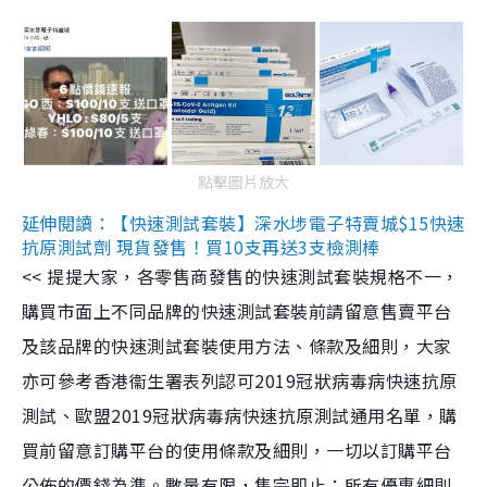
點擊圖片放大
延伸閱讀：【快速測試套裝】深水埗電子特賣城$15快速
抗原測試劑 現貨發售！買10支再送3支檢測棒
<< 提提大家，各零售商發售的快速測試套裝規格不一，
購買市面上不同品牌的快速測試套裝前請留意售賣平台
及該品牌的快速測試套裝使用方法、條款及細則，大家
亦可參考香港衞生署表列認可2019冠狀病毒病快速抗原
測試、歐盟2019冠狀病毒病快速抗原測試通用名單，購
買前留意訂購平台的使用條款及細則，一切以訂購平台
公佈的價錢為準。數量有限，售完即止；所有優惠細則