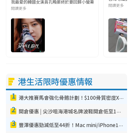
我最愛的韓國女演員孔曉振終於要回歸小螢幕啦!這次的劇本改編自同名
閱讀更多
閱讀更多
港生活限時優惠情報
1
港大推賽馬會強化骨骼計劃！$100骨質密度X光檢查 完成免費運動訓練送超市禮券！附參加資格
2
開倉優惠 | 尖沙咀海港城名牌波鞋開倉低至1折！On鞋$899起／Joy&Peace鞋履$98起
3
豐澤優惠勁減低至44折！Mac mini/iPhone17Pro大減價！廚房家電$220起