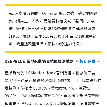
第5波疫情仍嚴峻，Omicron感染力強，確診個案數
字持續高企。不少市民購買快速測試「看門口」或
陽性後作每日檢測。精選13款優惠價快速測試套裝
$19以下買到，最平$10有交易！產品已獲衛生署認
可，或通過歐盟標準，最快10分鐘知結果。
DEEPBLUE 新型冠狀病毒抗原檢測試劑
>>按此選購<<
產品現時於HK Medical Mask官網有售，優惠價只要
$18/件。產品已獲得歐盟CE1434認證，可供民眾進行自
我檢測。準確度 99.03%、靈敏度96.4%、特異性
99.8%，已經通過臨床實驗認證，有效檢測新冠病毒變
種毒株，包括Omicron 及Delta變種病毒。使用鼻拭子