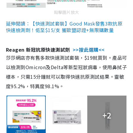
點擊圖片放大
延伸閱讀：【快速測試套裝】Good Mask發售3款抗原
快速檢測劑！低至$15/支 獲歐盟認證+無限購數量
Reagen 新冠抗原快速測試劑
>>按此選購<<
莎莎網店亦有售多款快速測試套裝，$19就買到。產品可
以檢測到Omicron及Delta等新型冠狀病毒，使用鼻拭子
樣本，只需15分鐘就可以取得快速抗原測試結果。靈敏
度95.2%，特異度98.1%。
+2