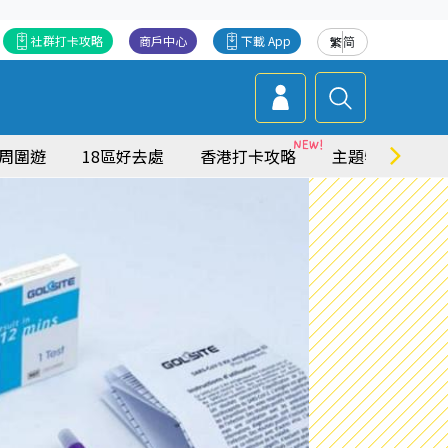
社群打卡攻略
商戶中心
下載 App
繁
简
周圍遊
18區好去處
香港打卡攻略
主題特集