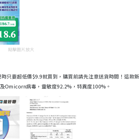
點擊圖片放大
劑，現時只要超低價$9.9就買到，購買前請先注意送貨時間！這款
Omicorn病毒，靈敏度92.2%，特異度100%。