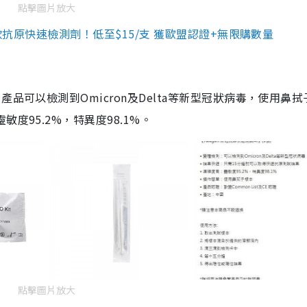
點擊圖片放大
3款抗原快速檢測劑！低至$15/支 獲歐盟認證+無限購數量
品可以檢測到Omicron及Delta等新型冠狀病毒，使用鼻拭
度95.2%，特異度98.1%。
點擊圖片放大