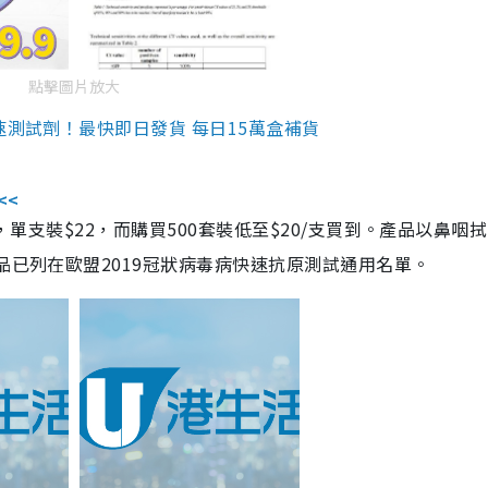
點擊圖片放大
速測試劑！最快即日發貨 每日15萬盒補貨
<<
，單支裝$22，而購買500套裝低至$20/支買到。產品以鼻咽
品已列在歐盟2019冠狀病毒病快速抗原測試通用名單。