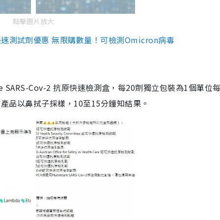
點擊圖片放大
測試劑優惠 無限購數量！可檢測Omicron病毒
are SARS-Cov-2 抗原快速檢測盒，每20劑獨立包裝為1個單位
5。產品以鼻拭子採樣，10至15分鐘知結果。