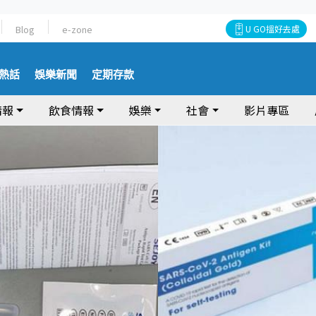
Blog
e-zone
U GO搵好去處
熱話
娛樂新聞
定期存款
情報
飲食情報
娛樂
社會
影片專區