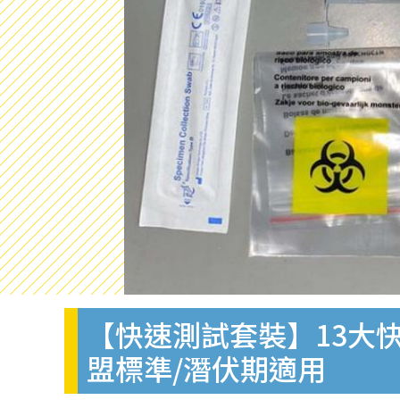
【快速測試套裝】13大快
盟標準/潛伏期適用