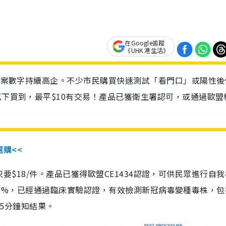
在Google追蹤
《UHK 港生活》
診個案數字持續高企。不少市民購買快速測試「看門口」或陽性後
以下買到，最平$10有交易！產品已獲衛生署認可，或通過歐盟
選購<<
惠價只要$18/件。產品已獲得歐盟CE1434認證，可供民眾進行自
性99.8%，已經通過臨床實驗認證，有效檢測新冠病毒變種毒株，
，15分鐘知結果。