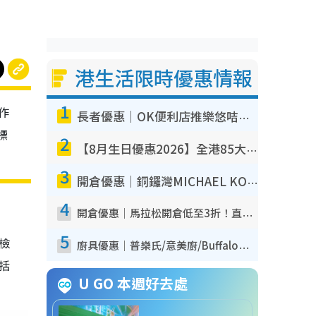
港生活限時優惠情報
1
作
長者優惠｜OK便利店推樂悠咭優惠！買麵包/牛奶/保健品拍卡即減
標
2
【8月生日優惠2026】全港85大食買玩著數攻略 自助餐/火鍋放題同行免費＋誠品/DONKI送現金券
3
開倉優惠｜銅鑼灣MICHAEL KORS開倉低至17折！直擊$500起買手袋/銀包/鞋款 必買經典Jet Set系列
4
開倉優惠｜馬拉松開倉低至3折！直擊$99起買adidas／New Balance／Puma鞋款 STANLEY保溫杯劈價至$119起
5
我檢
廚具優惠｜普樂氏/意美廚/Buffalo廚具低至3折！$89起買煎鍋／炒鑊／個人鍋 同場小家電激減至$99起
包括
U GO 本週好去處