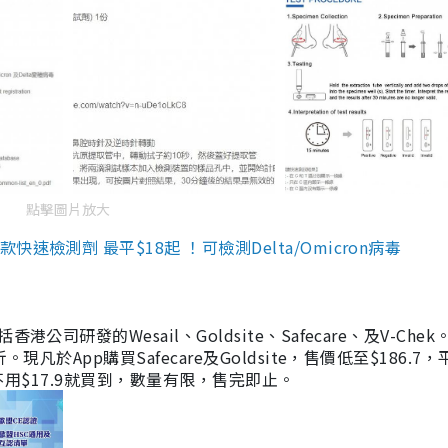
點擊圖片放大
檢測劑 最平$18起 ！可檢測Delta/Omicron病毒
研發的Wesail、Goldsite、Safecare、及V-Chek。
凡於App購買Safecare及Goldsite，售價低至$186.7
均不用$17.9就買到，數量有限，售完即止。