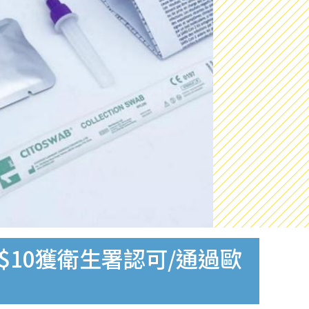
$10獲衛生署認可/通過歐