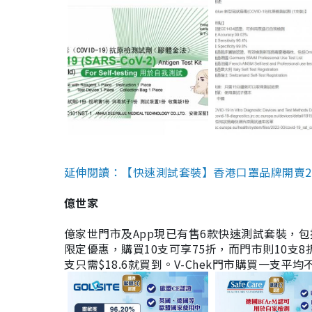
延伸閱讀：【快速測試套裝】香港口罩品牌開賣2款快速
億世家
億家世門市及App現已有售6款快速測試套裝，包括香港公司
限定優惠，購買10支可享75折，而門市則10支8折。現
支只需$18.6就買到。V-Chek門市購買一支平