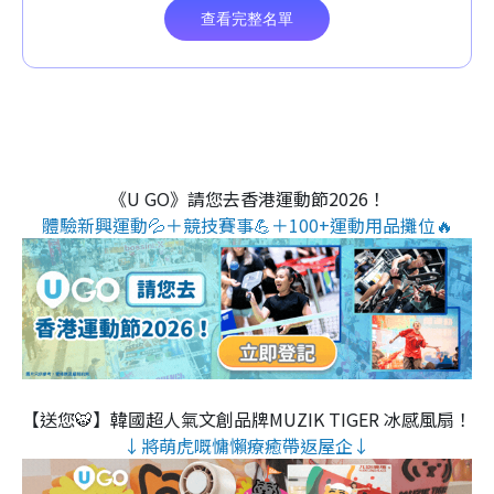
《U GO》請您去香港運動節2026！
體驗新興運動💦＋競技賽事💪＋100+運動用品攤位🔥
【送您🐯】韓國超人氣文創品牌MUZIK TIGER 冰感風扇！
↓將萌虎嘅慵懶療癒帶返屋企↓