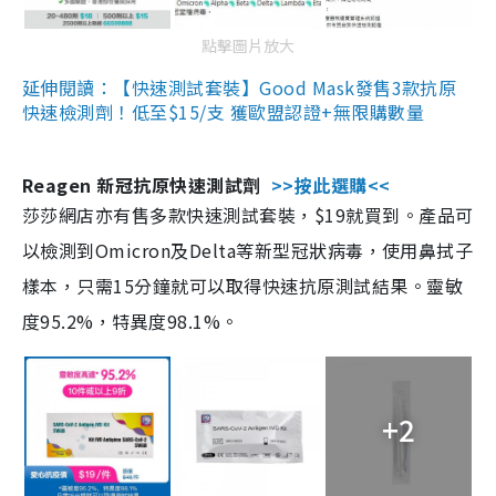
點擊圖片放大
延伸閱讀：【快速測試套裝】Good Mask發售3款抗原
快速檢測劑！低至$15/支 獲歐盟認證+無限購數量
Reagen 新冠抗原快速測試劑
>>按此選購<<
莎莎網店亦有售多款快速測試套裝，$19就買到。產品可
以檢測到Omicron及Delta等新型冠狀病毒，使用鼻拭子
樣本，只需15分鐘就可以取得快速抗原測試結果。靈敏
度95.2%，特異度98.1%。
+2