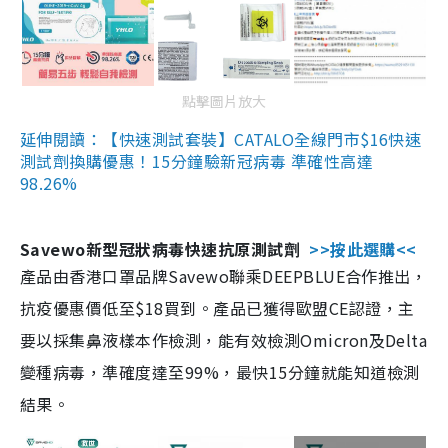
點擊圖片放大
延伸閱讀：【快速測試套裝】CATALO全線門市$16快速
測試劑換購優惠！15分鐘驗新冠病毒 準確性高達
98.26%
Savewo新型冠狀病毒快速抗原測試劑
>>按此選購<<
產品由香港口罩品牌Savewo聯乘DEEPBLUE合作推出，
抗疫優惠價低至$18買到。產品已獲得歐盟CE認證，主
要以採集鼻液樣本作檢測，能有效檢測Omicron及Delta
變種病毒，準確度達至99%，最快15分鐘就能知道檢測
結果。