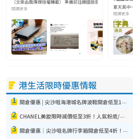
（文章由風傳媒授權轉載） 準備前往韓國旅遊的民眾，近期要特別留
夏天其中一種時
閱讀更多
閱讀更多
港生活限時優惠情報
1
開倉優惠 | 尖沙咀海港城名牌波鞋開倉低至1折！On鞋$899起／Joy&Peace鞋履$98起
2
CHANEL美妝限時減價低至3折！人氣粉底/唇膏/精華液低至$275！COCO香水都有平
3
開倉優惠｜尖沙咀名牌行李箱開倉低至4折！一連5日 American Tourister/ace./Hallmark $200起！