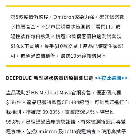
第5波疫情仍嚴峻，Omicron感染力強，確診個案數
字持續高企。不少市民購買快速測試「看門口」或
陽性後作每日檢測。精選13款優惠價快速測試套裝
$19以下買到，最平$10有交易！產品已獲衛生署認
可，或通過歐盟標準，最快10分鐘知結果。
DEEPBLUE 新型冠狀病毒抗原檢測試劑
>>按此選購<<
產品現時於HK Medical Mask官網有售，優惠價只要
$18/件。產品已獲得歐盟CE1434認證，可供民眾進行自
我檢測。準確度 99.03%、靈敏度96.4%、特異性
99.8%，已經通過臨床實驗認證，有效檢測新冠病毒變
種毒株，包括Omicron 及Delta變種病毒。使用鼻拭子