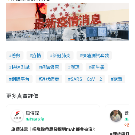
著數
疫情
新冠肺炎
快速測試套裝
快速測試
網購優惠
護理
衞生署
網購平台
冠狀病毒
SARS－CoV－2
歐盟
更多真實評價
風傳媒
營養教
旅遊攻略
生
香港
旅遊注意｜搭飛機帶尿袋標明mAh都會被沒收😱出發前切記檢查「1
#連皮帶籽都