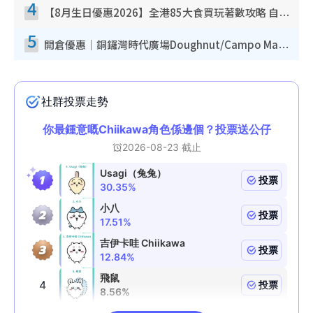
4
【8月生日優惠2026】全港85大食買玩著數攻略 自助餐/火鍋放題同行免費＋誠品/DONKI送現金券
5
開倉優惠｜銅鑼灣時代廣場Doughnut/Campo Marzio開倉低至1折！背囊、書包、手袋劈價$200起