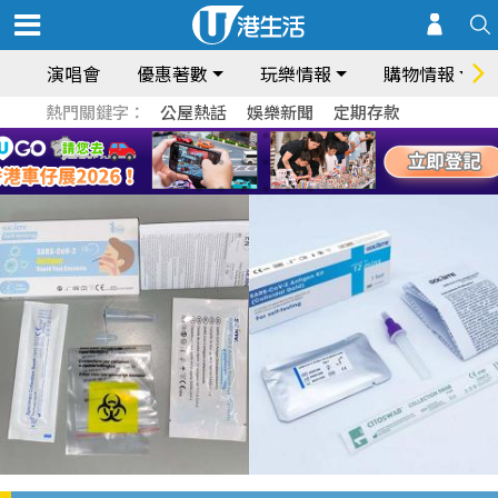
演唱會
優惠著數
玩樂情報
購物情報
熱門關鍵字：
公屋熱話
娛樂新聞
定期存款