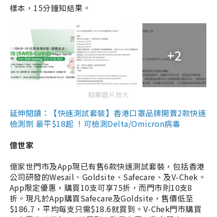
樣本，15分鐘知結果。
+2
點擊圖片放大
延伸閱讀：【快速測試套裝】香港口罩品牌開賣2款快速
檢測劑 最平$18起 ！可檢測Delta/Omicron病毒
億世家
億家世門市及App現已有售6款快速測試套裝，包括香港
公司研發的Wesail、Goldsite、Safecare、及V-Chek。
App限定優惠，購買10支可享75折，而門市則10支8
折。現凡於App購買Safecare及Goldsite，售價低至
$186.7，平均每支只需$18.6就買到。V-Chek門市購買