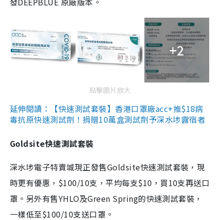
發DEEPBLUE 原廠版本。
+2
點擊圖片放大
延伸閱讀：【快速測試套裝】香港口罩廠acc+推$18病
毒抗原快速測試劑！捐贈10萬盒測試劑予深水埗露宿者
Goldsite快速測試套裝
深水埗電子特賣城現正發售Goldsite快速測試套裝，現
時更有優惠，$100/10支，平均每支$10，買10支再送口
罩。另外有售YHLO及Green Spring的快速測試套裝，
一樣低至$100/10支送口罩。