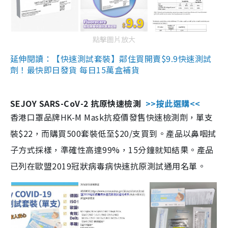
點擊圖片放大
延伸閱讀：【快速測試套裝】鄰住買開賣$9.9快速測試
劑！最快即日發貨 每日15萬盒補貨
SEJOY SARS-CoV-2 抗原快速檢測
>>按此選購<<
香港口罩品牌HK-M Mask抗疫價發售快速檢測劑，單支
裝$22，而購買500套裝低至$20/支買到。產品以鼻咽拭
子方式採樣，準確性高達99%，15分鐘就知結果。產品
已列在歐盟2019冠狀病毒病快速抗原測試通用名單。