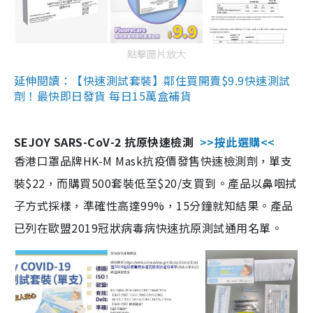
點擊圖片放大
延伸閱讀：【快速測試套裝】鄰住買開賣$9.9快速測試
劑！最快即日發貨 每日15萬盒補貨
SEJOY SARS-CoV-2 抗原快速檢測
>>按此選購<<
香港口罩品牌HK-M Mask抗疫價發售快速檢測劑，單支
裝$22，而購買500套裝低至$20/支買到。產品以鼻咽拭
子方式採樣，準確性高達99%，15分鐘就知結果。產品
已列在歐盟2019冠狀病毒病快速抗原測試通用名單。