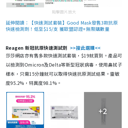
點擊圖片放大
延伸閱讀：【快速測試套裝】Good Mask發售3款抗原
快速檢測劑！低至$15/支 獲歐盟認證+無限購數量
Reagen 新冠抗原快速測試劑
>>按此選購<<
莎莎網店亦有售多款快速測試套裝，$19就買到。產品可
以檢測到Omicron及Delta等新型冠狀病毒，使用鼻拭子
樣本，只需15分鐘就可以取得快速抗原測試結果。靈敏
度95.2%，特異度98.1%。
+2