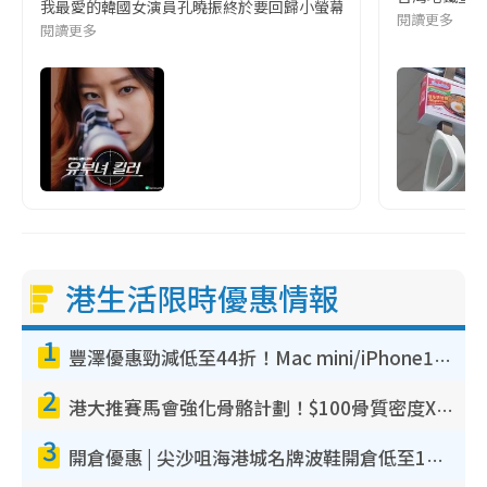
我最愛的韓國女演員孔曉振終於要回歸小螢幕啦!這次的劇本改編自同名
閱讀更多
閱讀更多
港生活限時優惠情報
1
豐澤優惠勁減低至44折！Mac mini/iPhone17Pro大減價！廚房家電$220起
2
港大推賽馬會強化骨骼計劃！$100骨質密度X光檢查 完成免費運動訓練送超市禮券！附參加資格
3
開倉優惠 | 尖沙咀海港城名牌波鞋開倉低至1折！On鞋$899起／Joy&Peace鞋履$98起