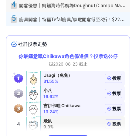
4
開倉優惠｜銅鑼灣時代廣場Doughnut/Campo Marzio開倉低至1折！背囊、書包、手袋劈價$200起
5
廚具開倉｜特福Tefal廚具/家電開倉低至3折！$220起買平底鍋/炒鑊/湯煲！電飯煲/吸塵機/燙斗$418起