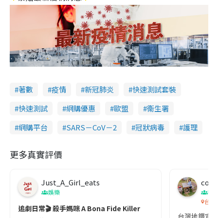
著數
疫情
新冠肺炎
快速測試套裝
快速測試
網購優惠
歐盟
衞生署
網購平台
SARS－CoV－2
冠狀病毒
護理
更多真實評價
Just_A_Girl_eats
co c
娛樂
吹
台灣
追劇日常🎬 殺手媽咪 A Bona Fide Killer
台灣地鐵宣