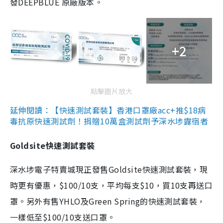
發DEEPBLUE 原廠版本。
+2
點擊圖片放大
延伸閱讀：【快速測試套裝】香港口罩廠acc+推$18病
毒抗原快速測試劑！捐贈10萬盒測試劑予深水埗露宿者
Goldsite快速測試套裝
深水埗電子特賣城現正發售Goldsite快速測試套裝，現
時更有優惠，$100/10支，平均每支$10，買10支再送口
罩。另外有售YHLO及Green Spring的快速測試套裝，
一樣低至$100/10支送口罩。