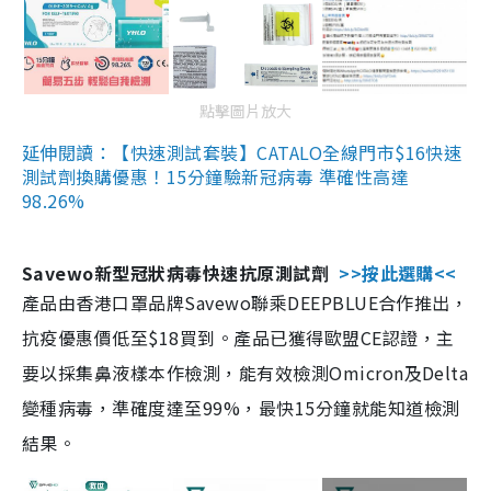
點擊圖片放大
延伸閱讀：【快速測試套裝】CATALO全線門市$16快速
測試劑換購優惠！15分鐘驗新冠病毒 準確性高達
98.26%
Savewo新型冠狀病毒快速抗原測試劑
>>按此選購<<
產品由香港口罩品牌Savewo聯乘DEEPBLUE合作推出，
抗疫優惠價低至$18買到。產品已獲得歐盟CE認證，主
要以採集鼻液樣本作檢測，能有效檢測Omicron及Delta
變種病毒，準確度達至99%，最快15分鐘就能知道檢測
結果。