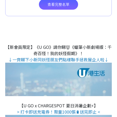
【新會員限定】《U GO》請你睇👹《蠟筆小新劇場版：千
奇百怪！我的妖怪假期》！
↓一齊睇下小新同妖怪朋友們點樣聯手拯救屋企人啦↓
【U GO x CHARGESPOT 夏日消暑企劃⚡】
> 打卡即送充電券！限量1000張🔋送完即止 <