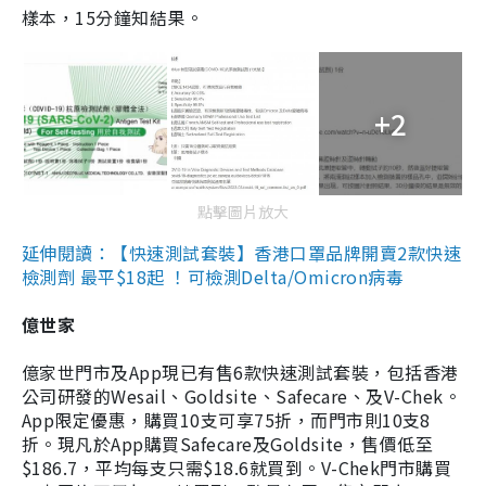
樣本，15分鐘知結果。
+2
點擊圖片放大
延伸閱讀：【快速測試套裝】香港口罩品牌開賣2款快速
檢測劑 最平$18起 ！可檢測Delta/Omicron病毒
億世家
億家世門市及App現已有售6款快速測試套裝，包括香港
公司研發的Wesail、Goldsite、Safecare、及V-Chek。
App限定優惠，購買10支可享75折，而門市則10支8
折。現凡於App購買Safecare及Goldsite，售價低至
$186.7，平均每支只需$18.6就買到。V-Chek門市購買