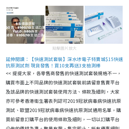
點擊圖片放大
延伸閱讀：【快速測試套裝】深水埗電子特賣城$15快速
抗原測試劑 現貨發售！買10支再送3支檢測棒
<< 提提大家，各零售商發售的快速測試套裝規格不一，
購買市面上不同品牌的快速測試套裝前請留意售賣平台
及該品牌的快速測試套裝使用方法、條款及細則，大家
亦可參考香港衞生署表列認可2019冠狀病毒病快速抗原
測試、歐盟2019冠狀病毒病快速抗原測試通用名單，購
買前留意訂購平台的使用條款及細則，一切以訂購平台
公佈的價錢為準。數量有限，售完即止；所有優惠細則