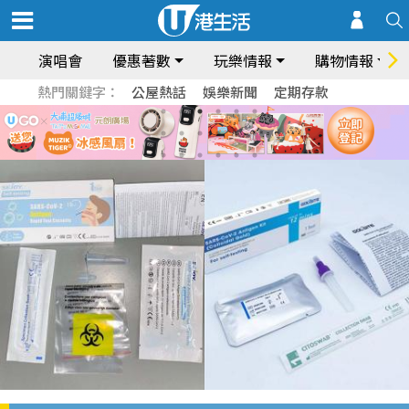
演唱會
優惠著數
玩樂情報
購物情報
熱門關鍵字：
公屋熱話
娛樂新聞
定期存款