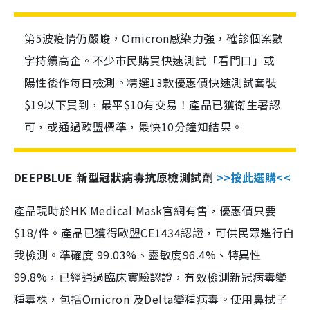
第5波疫情仍嚴峻，Omicron感染力強，確診個案數
字持續高企。不少市民購買快速測試「看門口」或
陽性後作每日檢測。精選13款優惠價快速測試套裝
$19以下買到，最平$10有交易！產品已獲衛生署認
可，或通過歐盟標準，最快10分鐘知結果。
DEEPBLUE 新型冠狀病毒抗原檢測試劑
>>按此選購<<
產品現時於HK Medical Mask官網有售，優惠價只要
$18/件。產品已獲得歐盟CE1434認證，可供民眾進行自
我檢測。準確度 99.03%、靈敏度96.4%、特異性
99.8%，已經通過臨床實驗認證，有效檢測新冠病毒變
種毒株，包括Omicron 及Delta變種病毒。使用鼻拭子