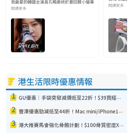
我最愛的韓國女演員孔曉振終於要回歸小螢幕啦!這次的劇本改編自同名
閱讀更多
閱讀更多
港生活限時優惠情報
1
GU優惠｜手袋突發減價低至22折！$39買經典波士頓包/餃子袋！飾物同步減價$29起！
2
豐澤優惠勁減低至44折！Mac mini/iPhone17Pro大減價！廚房家電$220起
3
港大推賽馬會強化骨骼計劃！$100骨質密度X光檢查 完成免費運動訓練送超市禮券！附參加資格