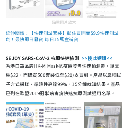
點擊圖片放大
延伸閱讀：【快速測試套裝】鄰住買開賣$9.9快速測試
劑！最快即日發貨 每日15萬盒補貨
SEJOY SARS-CoV-2 抗原快速檢測
>>按此選購<<
香港口罩品牌HK-M Mask抗疫價發售快速檢測劑，單支
裝$22，而購買500套裝低至$20/支買到。產品以鼻咽拭
子方式採樣，準確性高達99%，15分鐘就知結果。產品
已列在歐盟2019冠狀病毒病快速抗原測試通用名單。