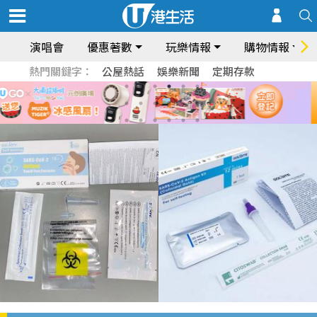
演唱會
優惠著數
玩樂情報
購物情報
熱門關鍵字：
公屋熱話
娛樂新聞
定期存款