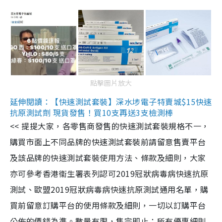
點擊圖片放大
延伸閱讀：【快速測試套裝】深水埗電子特賣城$15快速
抗原測試劑 現貨發售！買10支再送3支檢測棒
<< 提提大家，各零售商發售的快速測試套裝規格不一，
購買市面上不同品牌的快速測試套裝前請留意售賣平台
及該品牌的快速測試套裝使用方法、條款及細則，大家
亦可參考香港衞生署表列認可2019冠狀病毒病快速抗原
測試、歐盟2019冠狀病毒病快速抗原測試通用名單，購
買前留意訂購平台的使用條款及細則，一切以訂購平台
公佈的價錢為準。數量有限，售完即止；所有優惠細則