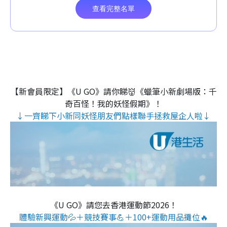
【新會員限定】《U GO》請你睇👹《蠟筆小新劇場版：千
奇百怪！我的妖怪假期》！
↓一齊睇下小新同妖怪朋友們點樣聯手拯救屋企人啦↓
《U GO》請您去香港運動節2026！
體驗新興運動💦＋競技賽事💪＋100+運動用品攤位🔥