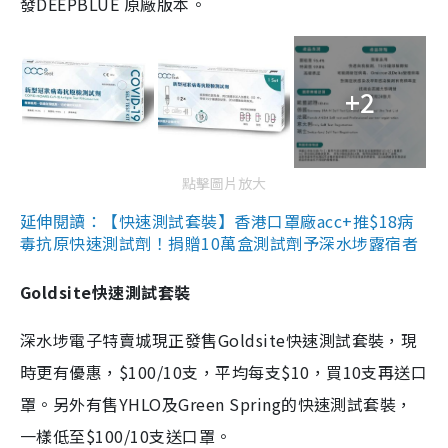
發DEEPBLUE 原廠版本。
+2
點擊圖片放大
延伸閱讀：【快速測試套裝】香港口罩廠acc+推$18病
毒抗原快速測試劑！捐贈10萬盒測試劑予深水埗露宿者
Goldsite快速測試套裝
深水埗電子特賣城現正發售Goldsite快速測試套裝，現
時更有優惠，$100/10支，平均每支$10，買10支再送口
罩。另外有售YHLO及Green Spring的快速測試套裝，
一樣低至$100/10支送口罩。