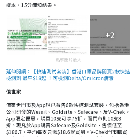
樣本，15分鐘知結果。
+2
點擊圖片放大
延伸閱讀：【快速測試套裝】香港口罩品牌開賣2款快速
檢測劑 最平$18起 ！可檢測Delta/Omicron病毒
億世家
億家世門市及App現已有售6款快速測試套裝，包括香港
公司研發的Wesail、Goldsite、Safecare、及V-Chek。
App限定優惠，購買10支可享75折，而門市則10支8
折。現凡於App購買Safecare及Goldsite，售價低至
$186.7，平均每支只需$18.6就買到。V-Chek門市購買