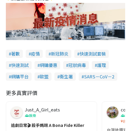
著數
疫情
新冠肺炎
快速測試套裝
快速測試
網購優惠
冠狀病毒
護理
網購平台
歐盟
衞生署
SARS－CoV－2
更多真實評價
Just_A_Girl_eats
co c
娛樂
吹
台灣
追劇日常🎬 殺手媽咪 A Bona Fide Killer
台灣地鐵宣