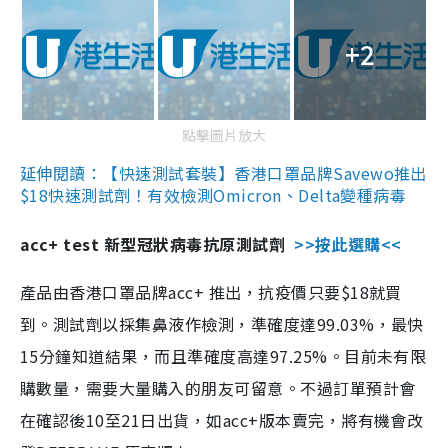
+2
點擊圖片放大
延伸閱讀：【快速測試套裝】香港口罩品牌Savewo推出
$18快速測試劑！有效檢測Omicron、Delta變種病毒
acc+ test 新型冠狀病毒抗原測試劑
>>按此選購<<
產品由香港口罩品牌acc+ 推出，抗疫價只要$18就買
到。測試劑以採集鼻液作檢測，準確度達99.03%，最快
15分鐘知道結果，而且準確度高達97.25%。目前未有限
購數量，需要大量購入的朋友可留意。不過訂單預計會
在確認後10至21日出貨，如acc+版本賣完，將有機會改