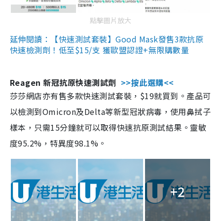
點擊圖片放大
延伸閱讀：【快速測試套裝】Good Mask發售3款抗原
快速檢測劑！低至$15/支 獲歐盟認證+無限購數量
Reagen 新冠抗原快速測試劑
>>按此選購<<
莎莎網店亦有售多款快速測試套裝，$19就買到。產品可
以檢測到Omicron及Delta等新型冠狀病毒，使用鼻拭子
樣本，只需15分鐘就可以取得快速抗原測試結果。靈敏
度95.2%，特異度98.1%。
+2