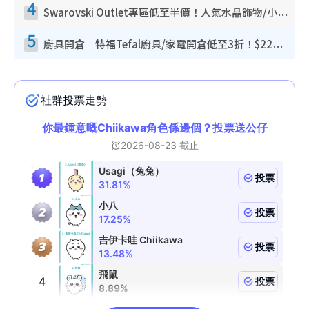
4
Swarovski Outlet專區低至半價！人氣水晶飾物/小擺設$138起！迪士尼款/水晶高跟鞋都有平
5
廚具開倉｜特福Tefal廚具/家電開倉低至3折！$220起買平底鍋/炒鑊/湯煲！電飯煲/吸塵機/燙斗$418起