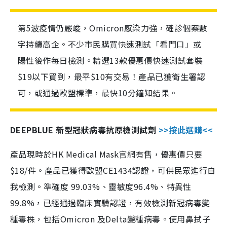
第5波疫情仍嚴峻，Omicron感染力強，確診個案數
字持續高企。不少市民購買快速測試「看門口」或
陽性後作每日檢測。精選13款優惠價快速測試套裝
$19以下買到，最平$10有交易！產品已獲衛生署認
可，或通過歐盟標準，最快10分鐘知結果。
DEEPBLUE 新型冠狀病毒抗原檢測試劑
>>按此選購<<
產品現時於HK Medical Mask官網有售，優惠價只要
$18/件。產品已獲得歐盟CE1434認證，可供民眾進行自
我檢測。準確度 99.03%、靈敏度96.4%、特異性
99.8%，已經通過臨床實驗認證，有效檢測新冠病毒變
種毒株，包括Omicron 及Delta變種病毒。使用鼻拭子