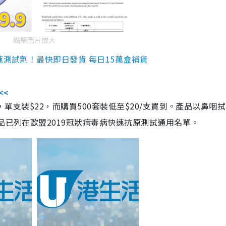
點擊圖片放大
速測試劑！最快即日發貨 每日15萬盒補貨
<<
，單支裝$22，而購買500套裝低至$20/支買到。產品以鼻咽
品已列在歐盟2019冠狀病毒病快速抗原測試通用名單。