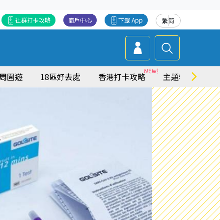
社群打卡攻略
商戶中心
下載 App
繁
简
周圍遊
18區好去處
香港打卡攻略
主題特集