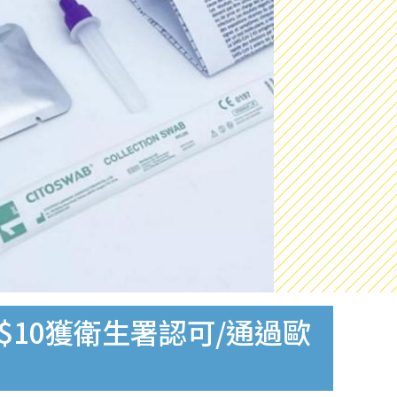
$10獲衛生署認可/通過歐