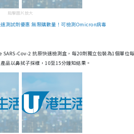
點擊圖片放大
測試劑優惠 無限購數量！可檢測Omicron病毒
are SARS-Cov-2 抗原快速檢測盒，每20劑獨立包裝為1個單位
5。產品以鼻拭子採樣，10至15分鐘知結果。