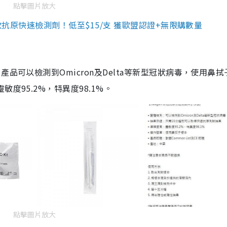
點擊圖片放大
3款抗原快速檢測劑！低至$15/支 獲歐盟認證+無限購數量
品可以檢測到Omicron及Delta等新型冠狀病毒，使用鼻拭
度95.2%，特異度98.1%。
點擊圖片放大