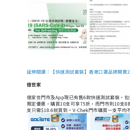
延伸閱讀：【快速測試套裝】香港口罩品牌開賣2款快速
億世家
億家世門市及App現已有售6款快速測試套裝，包括香港公司
限定優惠，購買10支可享75折，而門市則10支8折。現
支只需$18.6就買到。V-Chek門市購買一支平