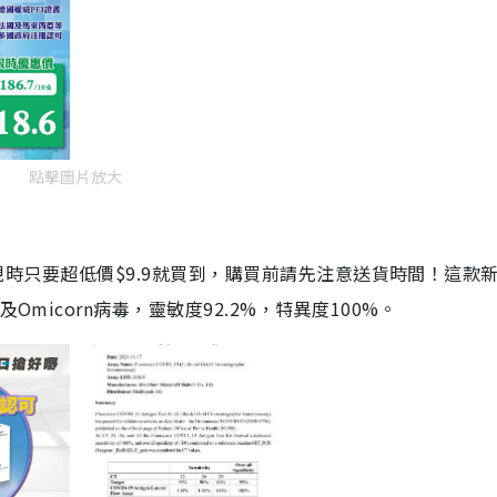
點擊圖片放大
劑，現時只要超低價$9.9就買到，購買前請先注意送貨時間！這款
Omicorn病毒，靈敏度92.2%，特異度100%。