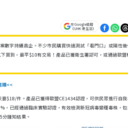
在Google追蹤
《UHK 港生活》
診個案數字持續高企。不少市民購買快速測試「看門口」或陽性後
以下買到，最平$10有交易！產品已獲衛生署認可，或通過歐盟
選購<<
惠價只要$18/件。產品已獲得歐盟CE1434認證，可供民眾進行自
性99.8%，已經通過臨床實驗認證，有效檢測新冠病毒變種毒株，
，15分鐘知結果。