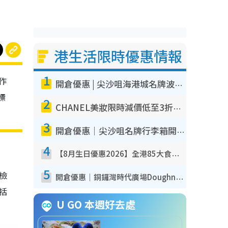
港生活限時優惠情報
1
作
開倉優惠 | 尖沙咀海港城名牌波鞋開倉低至1折！On鞋$899起／Joy&Peace鞋履$98起
標
2
CHANEL美妝限時減價低至3折！人氣粉底/唇膏/精華液低至$275！COCO香水都有平
3
開倉優惠｜尖沙咀名牌行李箱開倉低至4折！一連5日 American Tourister/ace./Hallmark $200起！
4
【8月生日優惠2026】全港85大食買玩著數攻略 自助餐/火鍋放題同行免費＋誠品/DONKI送現金券
5
我檢
開倉優惠｜銅鑼灣時代廣場Doughnut/Campo Marzio開倉低至1折！背囊、書包、手袋劈價$200起
包括
U GO 本週好去處