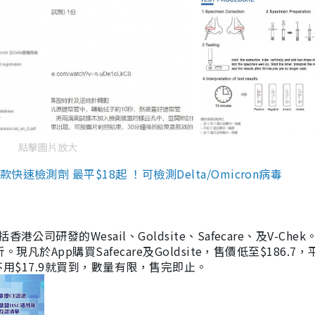
點擊圖片放大
檢測劑 最平$18起 ！可檢測Delta/Omicron病毒
研發的Wesail、Goldsite、Safecare、及V-Chek。
凡於App購買Safecare及Goldsite，售價低至$186.7
均不用$17.9就買到，數量有限，售完即止。