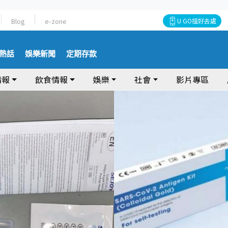
Blog
e-zone
U GO搵好去處
熱話
娛樂新聞
定期存款
情報
飲食情報
娛樂
社會
影片專區