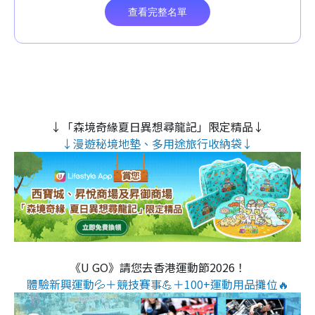
↓「森境奇緣夏日異想尋龍記」限定精品↓
↓漫遊秘境地墊、多用途旅行收納袋↓
《U GO》請您去香港運動節2026！
體驗新興運動💦＋競技賽事💪＋100+運動用品攤位🔥