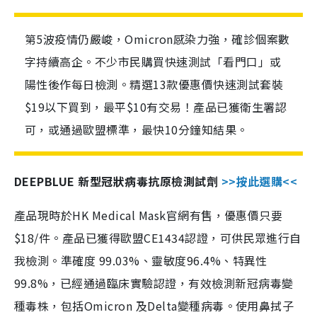
第5波疫情仍嚴峻，Omicron感染力強，確診個案數
字持續高企。不少市民購買快速測試「看門口」或
陽性後作每日檢測。精選13款優惠價快速測試套裝
$19以下買到，最平$10有交易！產品已獲衛生署認
可，或通過歐盟標準，最快10分鐘知結果。
DEEPBLUE 新型冠狀病毒抗原檢測試劑
>>按此選購<<
產品現時於HK Medical Mask官網有售，優惠價只要
$18/件。產品已獲得歐盟CE1434認證，可供民眾進行自
我檢測。準確度 99.03%、靈敏度96.4%、特異性
99.8%，已經通過臨床實驗認證，有效檢測新冠病毒變
種毒株，包括Omicron 及Delta變種病毒。使用鼻拭子