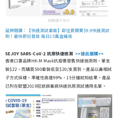
點擊圖片放大
延伸閱讀：【快速測試套裝】鄰住買開賣$9.9快速測試
劑！最快即日發貨 每日15萬盒補貨
SEJOY SARS-CoV-2 抗原快速檢測
>>按此選購<<
香港口罩品牌HK-M Mask抗疫價發售快速檢測劑，單支
裝$22，而購買500套裝低至$20/支買到。產品以鼻咽拭
子方式採樣，準確性高達99%，15分鐘就知結果。產品
已列在歐盟2019冠狀病毒病快速抗原測試通用名單。