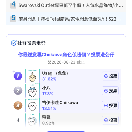
4
Swarovski Outlet專區低至半價！人氣水晶飾物/小擺設$138起！迪士尼款/水晶高跟鞋都有平
5
廚具開倉｜特福Tefal廚具/家電開倉低至3折！$220起買平底鍋/炒鑊/湯煲！電飯煲/吸塵機/燙斗$418起