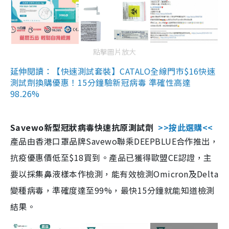
點擊圖片放大
延伸閱讀：【快速測試套裝】CATALO全線門市$16快速
測試劑換購優惠！15分鐘驗新冠病毒 準確性高達
98.26%
Savewo新型冠狀病毒快速抗原測試劑
>>按此選購<<
產品由香港口罩品牌Savewo聯乘DEEPBLUE合作推出，
抗疫優惠價低至$18買到。產品已獲得歐盟CE認證，主
要以採集鼻液樣本作檢測，能有效檢測Omicron及Delta
變種病毒，準確度達至99%，最快15分鐘就能知道檢測
結果。