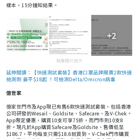
樣本，15分鐘知結果。
+2
點擊圖片放大
延伸閱讀：【快速測試套裝】香港口罩品牌開賣2款快速
檢測劑 最平$18起 ！可檢測Delta/Omicron病毒
億世家
億家世門市及App現已有售6款快速測試套裝，包括香港
公司研發的Wesail、Goldsite、Safecare、及V-Chek。
App限定優惠，購買10支可享75折，而門市則10支8
折。現凡於App購買Safecare及Goldsite，售價低至
$186.7，平均每支只需$18.6就買到。V-Chek門市購買