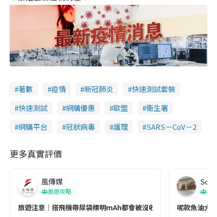
著數
疫情
新冠肺炎
快速測試套裝
快速測試
網購優惠
歐盟
衞生署
網購平台
冠狀病毒
護理
SARS－CoV－2
更多真實評價
風傳媒
Soul
旅遊攻略
生
旅遊注意｜搭飛機帶尿袋標明mAh都會被沒收😱出發前切記檢查「1
呢款魚油大家