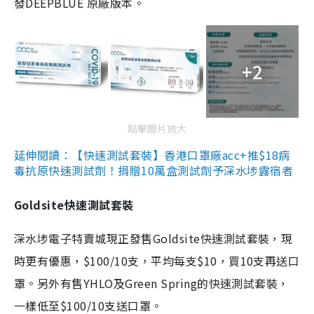
發DEEPBLUE 原廠版本。
+2
點擊圖片放大
延伸閱讀：【快速測試套裝】香港口罩廠acc+推$18病
毒抗原快速測試劑！捐贈10萬盒測試劑予深水埗露宿者
Goldsite快速測試套裝
深水埗電子特賣城現正發售Goldsite快速測試套裝，現
時更有優惠，$100/10支，平均每支$10，買10支再送口
罩。另外有售YHLO及Green Spring的快速測試套裝，
一樣低至$100/10支送口罩。