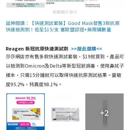
點擊圖片放大
延伸閱讀：【快速測試套裝】Good Mask發售3款抗原
快速檢測劑！低至$15/支 獲歐盟認證+無限購數量
Reagen 新冠抗原快速測試劑
>>按此選購<<
莎莎網店亦有售多款快速測試套裝，$19就買到。產品可
以檢測到Omicron及Delta等新型冠狀病毒，使用鼻拭子
樣本，只需15分鐘就可以取得快速抗原測試結果。靈敏
度95.2%，特異度98.1%。
+2