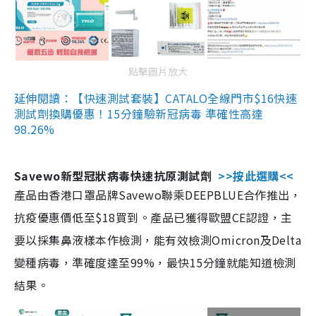
點擊圖片放大
延伸閱讀：【快速測試套裝】CATALO全線門市$16快速
測試劑換購優惠！15分鐘驗新冠病毒 準確性高達
98.26%
Savewo新型冠狀病毒快速抗原測試劑
>>按此選購<<
產品由香港口罩品牌Savewo聯乘DEEPBLUE合作推出，
抗疫優惠價低至$18買到。產品已獲得歐盟CE認證，主
要以採集鼻液樣本作檢測，能有效檢測Omicron及Delta
變種病毒，準確度達至99%，最快15分鐘就能知道檢測
結果。