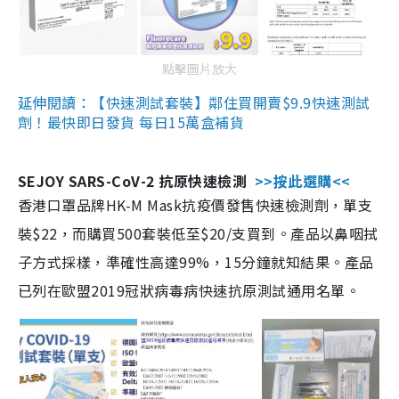
點擊圖片放大
延伸閱讀：【快速測試套裝】鄰住買開賣$9.9快速測試
劑！最快即日發貨 每日15萬盒補貨
SEJOY SARS-CoV-2 抗原快速檢測
>>按此選購<<
香港口罩品牌HK-M Mask抗疫價發售快速檢測劑，單支
裝$22，而購買500套裝低至$20/支買到。產品以鼻咽拭
子方式採樣，準確性高達99%，15分鐘就知結果。產品
已列在歐盟2019冠狀病毒病快速抗原測試通用名單。