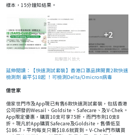
樣本，15分鐘知結果。
+2
點擊圖片放大
延伸閱讀：【快速測試套裝】香港口罩品牌開賣2款快速
檢測劑 最平$18起 ！可檢測Delta/Omicron病毒
億世家
億家世門市及App現已有售6款快速測試套裝，包括香港
公司研發的Wesail、Goldsite、Safecare、及V-Chek。
App限定優惠，購買10支可享75折，而門市則10支8
折。現凡於App購買Safecare及Goldsite，售價低至
$186.7，平均每支只需$18.6就買到。V-Chek門市購買