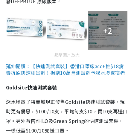
發DEEPBLUE 原廠版本。
+2
點擊圖片放大
延伸閱讀：【快速測試套裝】香港口罩廠acc+推$18病
毒抗原快速測試劑！捐贈10萬盒測試劑予深水埗露宿者
Goldsite快速測試套裝
深水埗電子特賣城現正發售Goldsite快速測試套裝，現
時更有優惠，$100/10支，平均每支$10，買10支再送口
罩。另外有售YHLO及Green Spring的快速測試套裝，
一樣低至$100/10支送口罩。