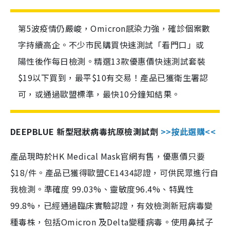
第5波疫情仍嚴峻，Omicron感染力強，確診個案數
字持續高企。不少市民購買快速測試「看門口」或
陽性後作每日檢測。精選13款優惠價快速測試套裝
$19以下買到，最平$10有交易！產品已獲衛生署認
可，或通過歐盟標準，最快10分鐘知結果。
DEEPBLUE 新型冠狀病毒抗原檢測試劑
>>按此選購<<
產品現時於HK Medical Mask官網有售，優惠價只要
$18/件。產品已獲得歐盟CE1434認證，可供民眾進行自
我檢測。準確度 99.03%、靈敏度96.4%、特異性
99.8%，已經通過臨床實驗認證，有效檢測新冠病毒變
種毒株，包括Omicron 及Delta變種病毒。使用鼻拭子