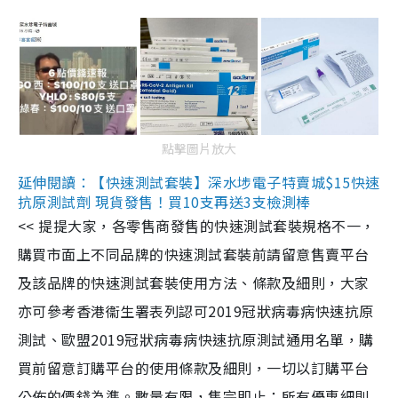
點擊圖片放大
延伸閱讀：【快速測試套裝】深水埗電子特賣城$15快速
抗原測試劑 現貨發售！買10支再送3支檢測棒
<< 提提大家，各零售商發售的快速測試套裝規格不一，
購買市面上不同品牌的快速測試套裝前請留意售賣平台
及該品牌的快速測試套裝使用方法、條款及細則，大家
亦可參考香港衞生署表列認可2019冠狀病毒病快速抗原
測試、歐盟2019冠狀病毒病快速抗原測試通用名單，購
買前留意訂購平台的使用條款及細則，一切以訂購平台
公佈的價錢為準。數量有限，售完即止；所有優惠細則