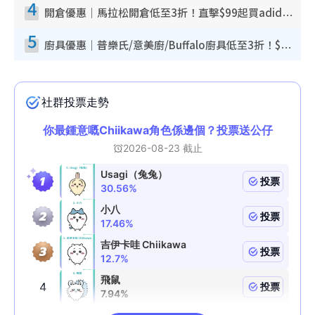
4
開倉優惠｜馬拉松開倉低至3折！直擊$99起買adidas／New Balance／Puma鞋款 STANLEY保溫杯劈價至$119起
5
廚具優惠｜普樂氏/意美廚/Buffalo廚具低至3折！$89起買煎鍋／炒鑊／個人鍋 同場小家電激減至$99起