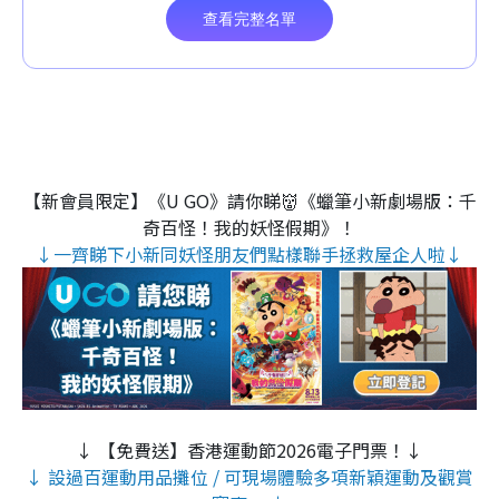
【新會員限定】《U GO》請你睇👹《蠟筆小新劇場版：千
奇百怪！我的妖怪假期》！
↓一齊睇下小新同妖怪朋友們點樣聯手拯救屋企人啦↓
↓ 【免費送】香港運動節2026電子門票！↓
↓ 設過百運動用品攤位 / 可現場體驗多項新穎運動及觀賞