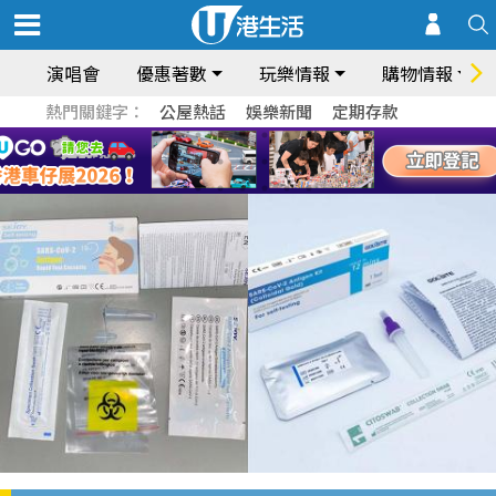
演唱會
優惠著數
玩樂情報
購物情報
熱門關鍵字：
公屋熱話
娛樂新聞
定期存款