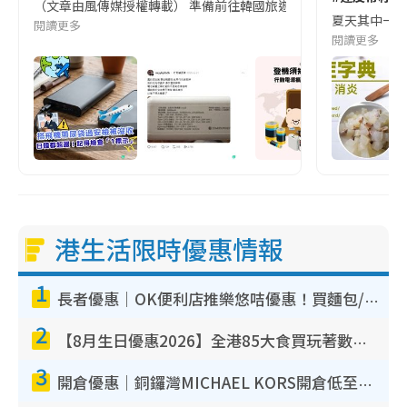
（文章由風傳媒授權轉載） 準備前往韓國旅遊的民眾，近期要特別留
夏天其中一種時
閱讀更多
閱讀更多
港生活限時優惠情報
1
長者優惠｜OK便利店推樂悠咭優惠！買麵包/牛奶/保健品拍卡即減
2
【8月生日優惠2026】全港85大食買玩著數攻略 自助餐/火鍋放題同行免費＋誠品/DONKI送現金券
3
開倉優惠｜銅鑼灣MICHAEL KORS開倉低至17折！直擊$500起買手袋/銀包/鞋款 必買經典Jet Set系列