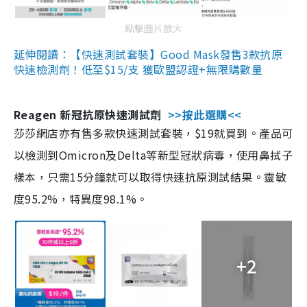
點擊圖片放大
延伸閱讀：【快速測試套裝】Good Mask發售3款抗原
快速檢測劑！低至$15/支 獲歐盟認證+無限購數量
Reagen 新冠抗原快速測試劑
>>按此選購<<
莎莎網店亦有售多款快速測試套裝，$19就買到。產品可
以檢測到Omicron及Delta等新型冠狀病毒，使用鼻拭子
樣本，只需15分鐘就可以取得快速抗原測試結果。靈敏
度95.2%，特異度98.1%。
+2