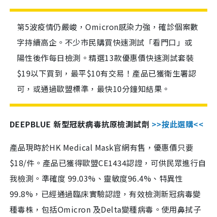
第5波疫情仍嚴峻，Omicron感染力強，確診個案數
字持續高企。不少市民購買快速測試「看門口」或
陽性後作每日檢測。精選13款優惠價快速測試套裝
$19以下買到，最平$10有交易！產品已獲衛生署認
可，或通過歐盟標準，最快10分鐘知結果。
DEEPBLUE 新型冠狀病毒抗原檢測試劑
>>按此選購<<
產品現時於HK Medical Mask官網有售，優惠價只要
$18/件。產品已獲得歐盟CE1434認證，可供民眾進行自
我檢測。準確度 99.03%、靈敏度96.4%、特異性
99.8%，已經通過臨床實驗認證，有效檢測新冠病毒變
種毒株，包括Omicron 及Delta變種病毒。使用鼻拭子