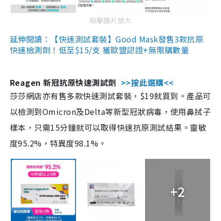
點擊圖片放大
延伸閱讀：【快速測試套裝】Good Mask發售3款抗原
快速檢測劑！低至$15/支 獲歐盟認證+無限購數量
Reagen 新冠抗原快速測試劑
>>按此選購<<
莎莎網店亦有售多款快速測試套裝，$19就買到。產品可
以檢測到Omicron及Delta等新型冠狀病毒，使用鼻拭子
樣本，只需15分鐘就可以取得快速抗原測試結果。靈敏
度95.2%，特異度98.1%。
+2