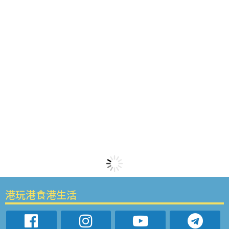
港玩港食港生活