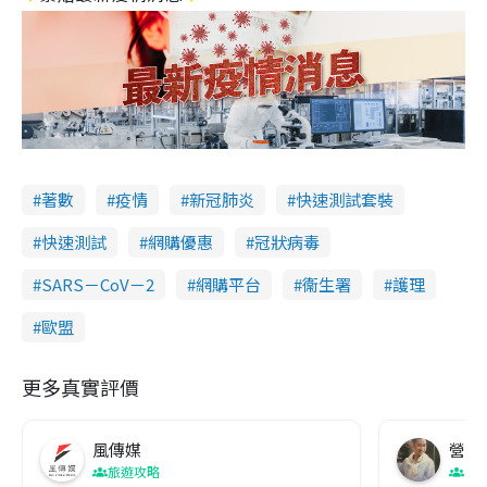
著數
疫情
新冠肺炎
快速測試套裝
快速測試
網購優惠
冠狀病毒
SARS－CoV－2
網購平台
衞生署
護理
歐盟
更多真實評價
風傳媒
營養教
旅遊攻略
生