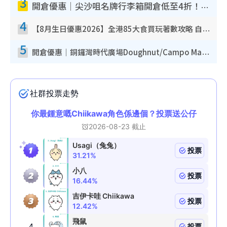
3
開倉優惠｜尖沙咀名牌行李箱開倉低至4折！一連5日 American Tourister/ace./Hallmark $200起！
4
【8月生日優惠2026】全港85大食買玩著數攻略 自助餐/火鍋放題同行免費＋誠品/DONKI送現金券
5
開倉優惠｜銅鑼灣時代廣場Doughnut/Campo Marzio開倉低至1折！背囊、書包、手袋劈價$200起