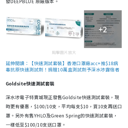
發DEEPBLUE 原廠版本。
+2
點擊圖片放大
延伸閱讀：【快速測試套裝】香港口罩廠acc+推$18病
毒抗原快速測試劑！捐贈10萬盒測試劑予深水埗露宿者
Goldsite快速測試套裝
深水埗電子特賣城現正發售Goldsite快速測試套裝，現
時更有優惠，$100/10支，平均每支$10，買10支再送口
罩。另外有售YHLO及Green Spring的快速測試套裝，
一樣低至$100/10支送口罩。