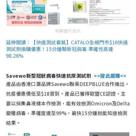
點擊圖片放大
延伸閱讀：【快速測試套裝】CATALO全線門市$16快速
測試劑換購優惠！15分鐘驗新冠病毒 準確性高達
98.26%
Savewo新型冠狀病毒快速抗原測試劑
>>按此選購<<
產品由香港口罩品牌Savewo聯乘DEEPBLUE合作推出，
抗疫優惠價低至$18買到。產品已獲得歐盟CE認證，主
要以採集鼻液樣本作檢測，能有效檢測Omicron及Delta
變種病毒，準確度達至99%，最快15分鐘就能知道檢測
結果。