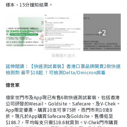
樣本，15分鐘知結果。
+2
點擊圖片放大
延伸閱讀：【快速測試套裝】香港口罩品牌開賣2款快速
檢測劑 最平$18起 ！可檢測Delta/Omicron病毒
億世家
億家世門市及App現已有售6款快速測試套裝，包括香港
公司研發的Wesail、Goldsite、Safecare、及V-Chek。
App限定優惠，購買10支可享75折，而門市則10支8
折。現凡於App購買Safecare及Goldsite，售價低至
$186.7，平均每支只需$18.6就買到。V-Chek門市購買