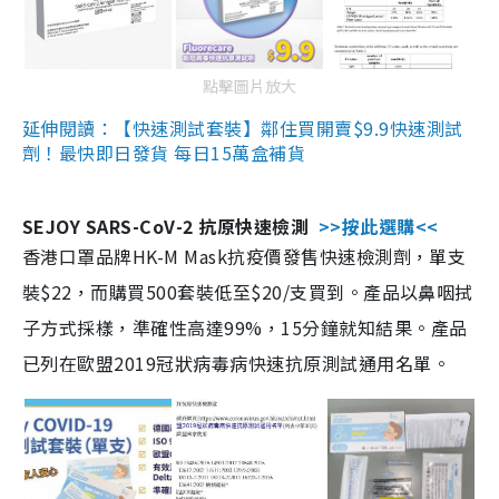
點擊圖片放大
延伸閱讀：【快速測試套裝】鄰住買開賣$9.9快速測試
劑！最快即日發貨 每日15萬盒補貨
SEJOY SARS-CoV-2 抗原快速檢測
>>按此選購<<
香港口罩品牌HK-M Mask抗疫價發售快速檢測劑，單支
裝$22，而購買500套裝低至$20/支買到。產品以鼻咽拭
子方式採樣，準確性高達99%，15分鐘就知結果。產品
已列在歐盟2019冠狀病毒病快速抗原測試通用名單。