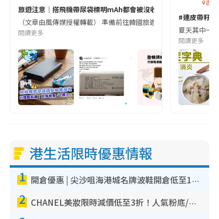
香港
旅遊注意｜搭飛機帶尿袋標明mAh都會被沒收😱出發前切記檢查「1
#連皮帶籽都
（文章由風傳媒授權轉載） 準備前往韓國旅遊的民眾，近期要特別留
夏天其中一種時
閱讀更多
閱讀更多
港生活限時優惠情報
1
開倉優惠 | 尖沙咀海港城名牌波鞋開倉低至1折！On鞋$899起／Joy&Peace鞋履$98起
2
CHANEL美妝限時減價低至3折！人氣粉底/唇膏/精華液低至$275！COCO香水都有平