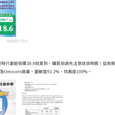
點擊圖片放大
劑，現時只要超低價$9.9就買到，購買前請先注意送貨時間！這款
Omicorn病毒，靈敏度92.2%，特異度100%。