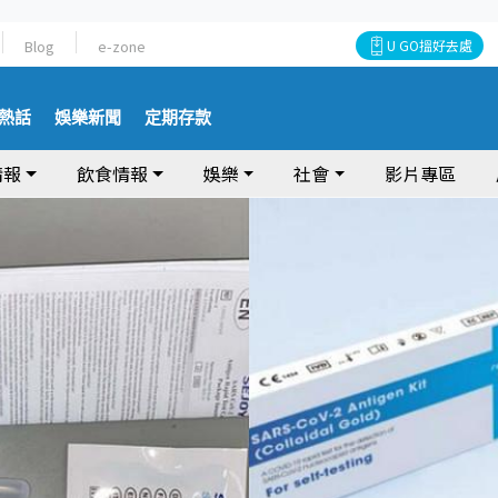
Blog
e-zone
U GO搵好去處
熱話
娛樂新聞
定期存款
情報
飲食情報
娛樂
社會
影片專區