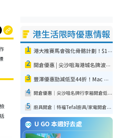
港生活限時優惠情報
1
作
港大推賽馬會強化骨骼計劃！$100骨質密度X光檢查 完成免費運動訓練送超市禮券！附參加資格
標
2
開倉優惠 | 尖沙咀海港城名牌波鞋開倉低至1折！On鞋$899起／Joy&Peace鞋履$98起
3
豐澤優惠勁減低至44折！Mac mini/iPhone17Pro大減價！廚房家電$220起
4
開倉優惠｜尖沙咀名牌行李箱開倉低至4折！一連5日 American Tourister/ace./Hallmark $200起！
5
我檢
廚具開倉｜特福Tefal廚具/家電開倉低至3折！$220起買平底鍋/炒鑊/湯煲！電飯煲/吸塵機/燙斗$418起
包括
U GO 本週好去處