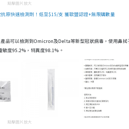
點擊圖片放大
3款抗原快速檢測劑！低至$15/支 獲歐盟認證+無限購數量
品可以檢測到Omicron及Delta等新型冠狀病毒，使用鼻拭
度95.2%，特異度98.1%。
點擊圖片放大