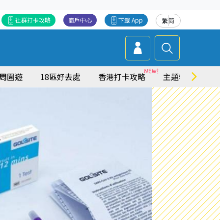
社群打卡攻略
商戶中心
下載 App
繁
简
周圍遊
18區好去處
香港打卡攻略
主題特集