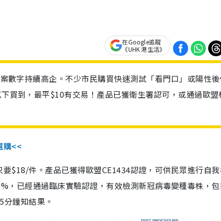
在Google追蹤
《UHK 港生活》
診個案數字持續高企。不少市民購買快速測試「看門口」或陽性後
以下買到，最平$10有交易！產品已獲衛生署認可，或通過歐盟
選購<<
惠價只要$18/件。產品已獲得歐盟CE1434認證，可供民眾進行自
性99.8%，已經通過臨床實驗認證，有效檢測新冠病毒變種毒株，
，15分鐘知結果。