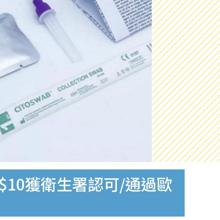
$10獲衛生署認可/通過歐