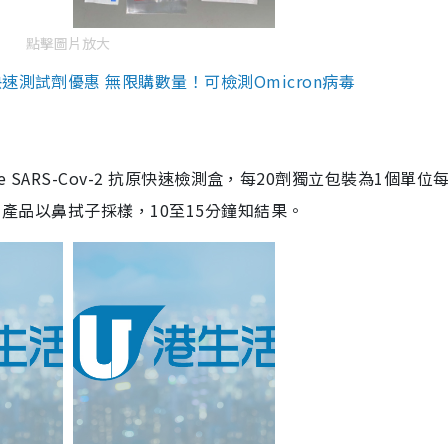
點擊圖片放大
測試劑優惠 無限購數量！可檢測Omicron病毒
are SARS-Cov-2 抗原快速檢測盒，每20劑獨立包裝為1個單位
5。產品以鼻拭子採樣，10至15分鐘知結果。