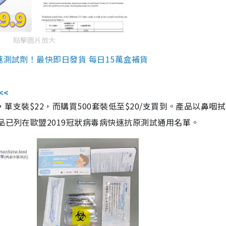
點擊圖片放大
速測試劑！最快即日發貨 每日15萬盒補貨
<<
，單支裝$22，而購買500套裝低至$20/支買到。產品以鼻咽
品已列在歐盟2019冠狀病毒病快速抗原測試通用名單。