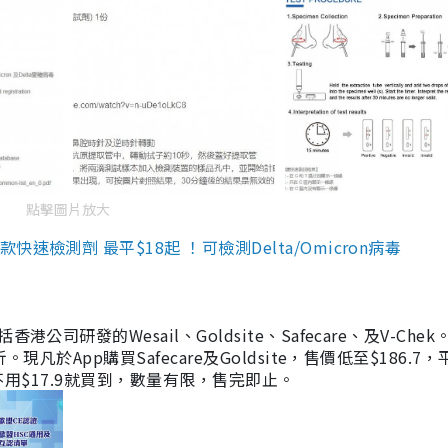
點擊圖片放大
檢測劑 最平$18起 ！可檢測Delta/Omicron病毒
研發的Wesail、Goldsite、Safecare、及V-Chek。
凡於App購買Safecare及Goldsite，售價低至$186.7
均不用$17.9就買到，數量有限，售完即止。