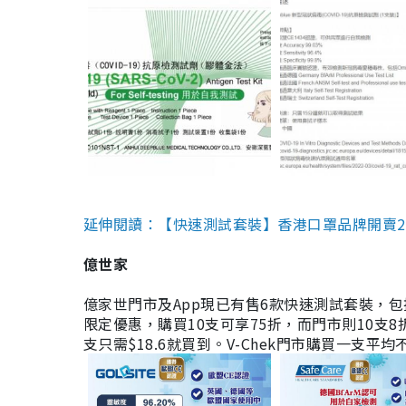
延伸閱讀：【快速測試套裝】香港口罩品牌開賣2款快速
億世家
億家世門市及App現已有售6款快速測試套裝，包括香港公司
限定優惠，購買10支可享75折，而門市則10支8折。現
支只需$18.6就買到。V-Chek門市購買一支平