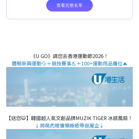
《U GO》請您去香港運動節2026！
體驗新興運動💦＋競技賽事💪＋100+運動用品攤位🔥
【送您🐯】韓國超人氣文創品牌MUZIK TIGER 冰感風扇！
↓將萌虎嘅慵懶療癒帶返屋企↓