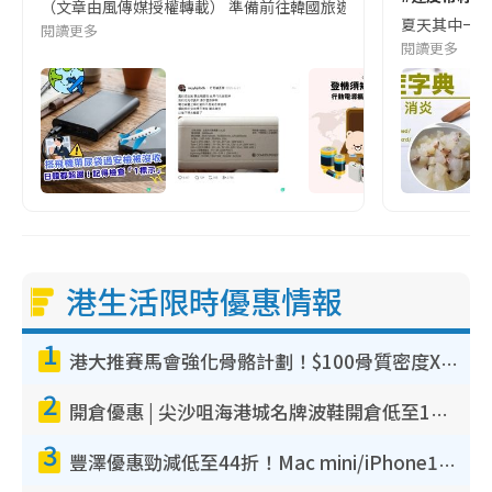
（文章由風傳媒授權轉載） 準備前往韓國旅遊的民眾，近期要特別留
夏天其中一種時
閱讀更多
閱讀更多
港生活限時優惠情報
1
港大推賽馬會強化骨骼計劃！$100骨質密度X光檢查 完成免費運動訓練送超市禮券！附參加資格
2
開倉優惠 | 尖沙咀海港城名牌波鞋開倉低至1折！On鞋$899起／Joy&Peace鞋履$98起
3
豐澤優惠勁減低至44折！Mac mini/iPhone17Pro大減價！廚房家電$220起