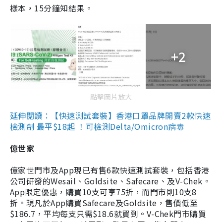
樣本，15分鐘知結果。
+2
點擊圖片放大
延伸閱讀：【快速測試套裝】香港口罩品牌開賣2款快速
檢測劑 最平$18起 ！可檢測Delta/Omicron病毒
億世家
億家世門市及App現已有售6款快速測試套裝，包括香港
公司研發的Wesail、Goldsite、Safecare、及V-Chek。
App限定優惠，購買10支可享75折，而門市則10支8
折。現凡於App購買Safecare及Goldsite，售價低至
$186.7，平均每支只需$18.6就買到。V-Chek門市購買