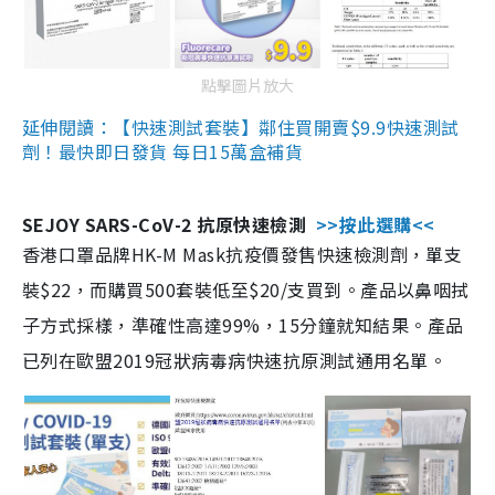
點擊圖片放大
延伸閱讀：【快速測試套裝】鄰住買開賣$9.9快速測試
劑！最快即日發貨 每日15萬盒補貨
SEJOY SARS-CoV-2 抗原快速檢測
>>按此選購<<
香港口罩品牌HK-M Mask抗疫價發售快速檢測劑，單支
裝$22，而購買500套裝低至$20/支買到。產品以鼻咽拭
子方式採樣，準確性高達99%，15分鐘就知結果。產品
已列在歐盟2019冠狀病毒病快速抗原測試通用名單。