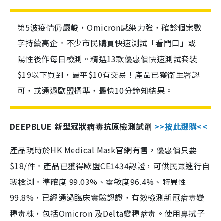
第5波疫情仍嚴峻，Omicron感染力強，確診個案數
字持續高企。不少市民購買快速測試「看門口」或
陽性後作每日檢測。精選13款優惠價快速測試套裝
$19以下買到，最平$10有交易！產品已獲衛生署認
可，或通過歐盟標準，最快10分鐘知結果。
DEEPBLUE 新型冠狀病毒抗原檢測試劑
>>按此選購<<
產品現時於HK Medical Mask官網有售，優惠價只要
$18/件。產品已獲得歐盟CE1434認證，可供民眾進行自
我檢測。準確度 99.03%、靈敏度96.4%、特異性
99.8%，已經通過臨床實驗認證，有效檢測新冠病毒變
種毒株，包括Omicron 及Delta變種病毒。使用鼻拭子