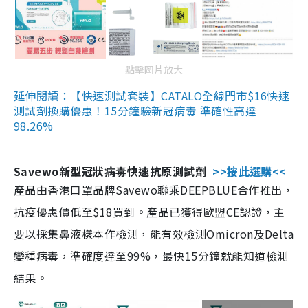
點擊圖片放大
延伸閱讀：【快速測試套裝】CATALO全線門市$16快速
測試劑換購優惠！15分鐘驗新冠病毒 準確性高達
98.26%
Savewo新型冠狀病毒快速抗原測試劑
>>按此選購<<
產品由香港口罩品牌Savewo聯乘DEEPBLUE合作推出，
抗疫優惠價低至$18買到。產品已獲得歐盟CE認證，主
要以採集鼻液樣本作檢測，能有效檢測Omicron及Delta
變種病毒，準確度達至99%，最快15分鐘就能知道檢測
結果。