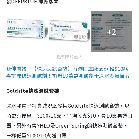
發DEEPBLUE 原廠版本。
+2
點擊圖片放大
延伸閱讀：【快速測試套裝】香港口罩廠acc+推$18病
毒抗原快速測試劑！捐贈10萬盒測試劑予深水埗露宿者
Goldsite快速測試套裝
深水埗電子特賣城現正發售Goldsite快速測試套裝，現
時更有優惠，$100/10支，平均每支$10，買10支再送口
罩。另外有售YHLO及Green Spring的快速測試套裝，
一樣低至$100/10支送口罩。