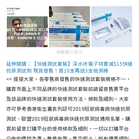
點擊圖片放大
延伸閱讀：【快速測試套裝】深水埗電子特賣城$15快速
抗原測試劑 現貨發售！買10支再送3支檢測棒
<< 提提大家，各零售商發售的快速測試套裝規格不一，
購買市面上不同品牌的快速測試套裝前請留意售賣平台
及該品牌的快速測試套裝使用方法、條款及細則，大家
亦可參考香港衞生署表列認可2019冠狀病毒病快速抗原
測試、歐盟2019冠狀病毒病快速抗原測試通用名單，購
買前留意訂購平台的使用條款及細則，一切以訂購平台
公佈的價錢為準。數量有限，售完即止；所有優惠細則