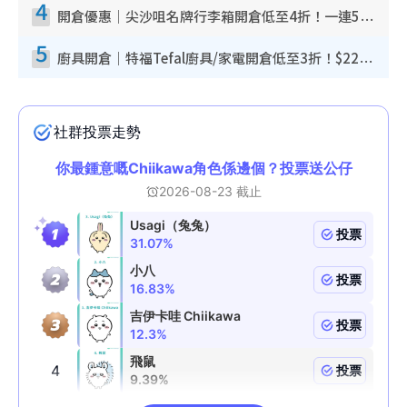
4
開倉優惠｜尖沙咀名牌行李箱開倉低至4折！一連5日 American Tourister/ace./Hallmark $200起！
5
廚具開倉｜特福Tefal廚具/家電開倉低至3折！$220起買平底鍋/炒鑊/湯煲！電飯煲/吸塵機/燙斗$418起