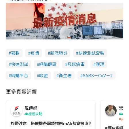
著數
疫情
新冠肺炎
快速測試套裝
快速測試
網購優惠
冠狀病毒
護理
網購平台
歐盟
衞生署
SARS－CoV－2
更多真實評價
風傳媒
營養教
旅遊攻略
生
香港
旅遊注意｜搭飛機帶尿袋標明mAh都會被沒收😱出發前切記檢查「1
#連皮帶籽都