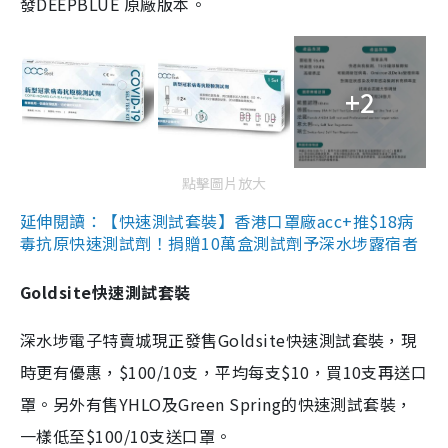
發DEEPBLUE 原廠版本。
+2
點擊圖片放大
延伸閱讀：【快速測試套裝】香港口罩廠acc+推$18病
毒抗原快速測試劑！捐贈10萬盒測試劑予深水埗露宿者
Goldsite快速測試套裝
深水埗電子特賣城現正發售Goldsite快速測試套裝，現
時更有優惠，$100/10支，平均每支$10，買10支再送口
罩。另外有售YHLO及Green Spring的快速測試套裝，
一樣低至$100/10支送口罩。