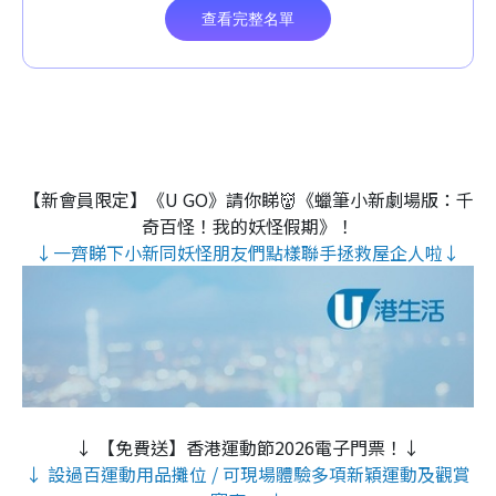
【新會員限定】《U GO》請你睇👹《蠟筆小新劇場版：千
奇百怪！我的妖怪假期》！
↓一齊睇下小新同妖怪朋友們點樣聯手拯救屋企人啦↓
↓ 【免費送】香港運動節2026電子門票！↓
↓ 設過百運動用品攤位 / 可現場體驗多項新穎運動及觀賞