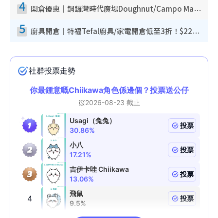
4
開倉優惠｜銅鑼灣時代廣場Doughnut/Campo Marzio開倉低至1折！背囊、書包、手袋劈價$200起
5
廚具開倉｜特福Tefal廚具/家電開倉低至3折！$220起買平底鍋/炒鑊/湯煲！電飯煲/吸塵機/燙斗$418起