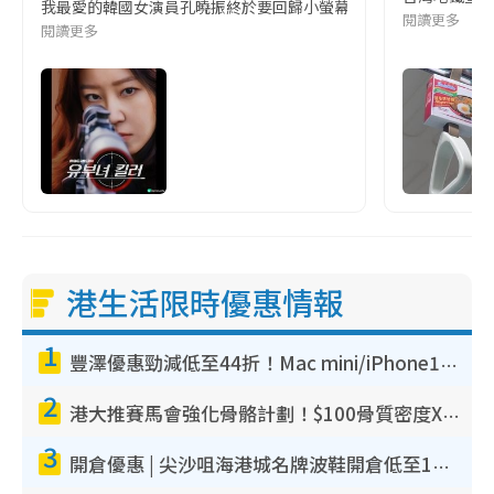
我最愛的韓國女演員孔曉振終於要回歸小螢幕啦!這次的劇本改編自同名
閱讀更多
閱讀更多
港生活限時優惠情報
1
豐澤優惠勁減低至44折！Mac mini/iPhone17Pro大減價！廚房家電$220起
2
港大推賽馬會強化骨骼計劃！$100骨質密度X光檢查 完成免費運動訓練送超市禮券！附參加資格
3
開倉優惠 | 尖沙咀海港城名牌波鞋開倉低至1折！On鞋$899起／Joy&Peace鞋履$98起