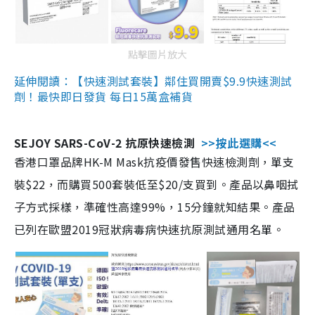
點擊圖片放大
延伸閱讀：【快速測試套裝】鄰住買開賣$9.9快速測試
劑！最快即日發貨 每日15萬盒補貨
SEJOY SARS-CoV-2 抗原快速檢測
>>按此選購<<
香港口罩品牌HK-M Mask抗疫價發售快速檢測劑，單支
裝$22，而購買500套裝低至$20/支買到。產品以鼻咽拭
子方式採樣，準確性高達99%，15分鐘就知結果。產品
已列在歐盟2019冠狀病毒病快速抗原測試通用名單。