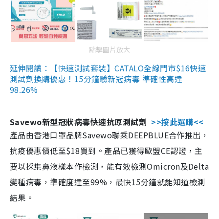
點擊圖片放大
延伸閱讀：【快速測試套裝】CATALO全線門市$16快速
測試劑換購優惠！15分鐘驗新冠病毒 準確性高達
98.26%
Savewo新型冠狀病毒快速抗原測試劑
>>按此選購<<
產品由香港口罩品牌Savewo聯乘DEEPBLUE合作推出，
抗疫優惠價低至$18買到。產品已獲得歐盟CE認證，主
要以採集鼻液樣本作檢測，能有效檢測Omicron及Delta
變種病毒，準確度達至99%，最快15分鐘就能知道檢測
結果。