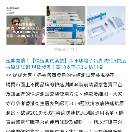
點擊圖片放大
延伸閱讀：【快速測試套裝】深水埗電子特賣城$15快速
抗原測試劑 現貨發售！買10支再送3支檢測棒
<< 提提大家，各零售商發售的快速測試套裝規格不一，
購買市面上不同品牌的快速測試套裝前請留意售賣平台
及該品牌的快速測試套裝使用方法、條款及細則，大家
亦可參考香港衞生署表列認可2019冠狀病毒病快速抗原
測試、歐盟2019冠狀病毒病快速抗原測試通用名單，購
買前留意訂購平台的使用條款及細則，一切以訂購平台
公佈的價錢為準。數量有限，售完即止；所有優惠細則