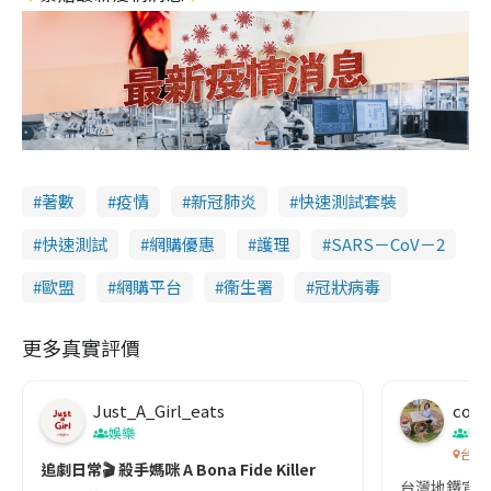
著數
疫情
新冠肺炎
快速測試套裝
快速測試
網購優惠
護理
SARS－CoV－2
歐盟
網購平台
衞生署
冠狀病毒
更多真實評價
Just_A_Girl_eats
co c
娛樂
吹
台灣
追劇日常🎬 殺手媽咪 A Bona Fide Killer
台灣地鐵宣