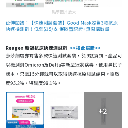
點擊圖片放大
延伸閱讀：【快速測試套裝】Good Mask發售3款抗原
快速檢測劑！低至$15/支 獲歐盟認證+無限購數量
Reagen 新冠抗原快速測試劑
>>按此選購<<
莎莎網店亦有售多款快速測試套裝，$19就買到。產品可
以檢測到Omicron及Delta等新型冠狀病毒，使用鼻拭子
樣本，只需15分鐘就可以取得快速抗原測試結果。靈敏
度95.2%，特異度98.1%。
+2