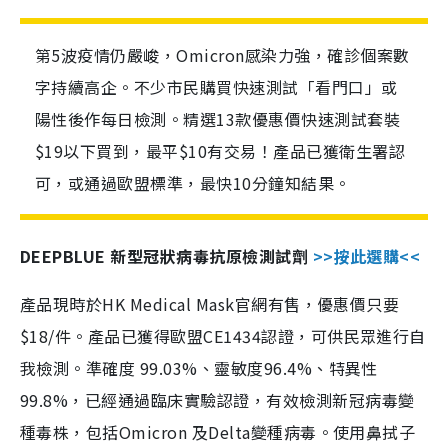
第5波疫情仍嚴峻，Omicron感染力強，確診個案數
字持續高企。不少市民購買快速測試「看門口」或
陽性後作每日檢測。精選13款優惠價快速測試套裝
$19以下買到，最平$10有交易！產品已獲衛生署認
可，或通過歐盟標準，最快10分鐘知結果。
DEEPBLUE 新型冠狀病毒抗原檢測試劑
>>按此選購<<
產品現時於HK Medical Mask官網有售，優惠價只要
$18/件。產品已獲得歐盟CE1434認證，可供民眾進行自
我檢測。準確度 99.03%、靈敏度96.4%、特異性
99.8%，已經通過臨床實驗認證，有效檢測新冠病毒變
種毒株，包括Omicron 及Delta變種病毒。使用鼻拭子