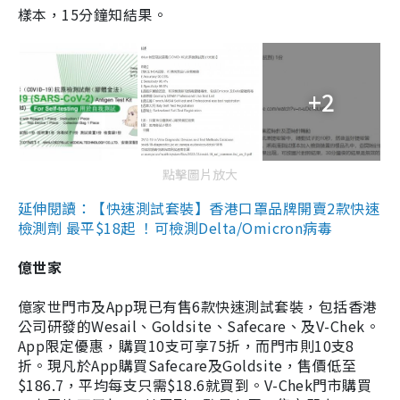
樣本，15分鐘知結果。
+2
點擊圖片放大
延伸閱讀：【快速測試套裝】香港口罩品牌開賣2款快速
檢測劑 最平$18起 ！可檢測Delta/Omicron病毒
億世家
億家世門市及App現已有售6款快速測試套裝，包括香港
公司研發的Wesail、Goldsite、Safecare、及V-Chek。
App限定優惠，購買10支可享75折，而門市則10支8
折。現凡於App購買Safecare及Goldsite，售價低至
$186.7，平均每支只需$18.6就買到。V-Chek門市購買