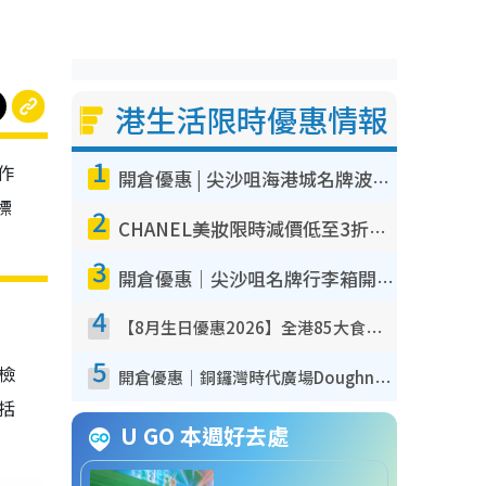
港生活限時優惠情報
1
作
開倉優惠 | 尖沙咀海港城名牌波鞋開倉低至1折！On鞋$899起／Joy&Peace鞋履$98起
標
2
CHANEL美妝限時減價低至3折！人氣粉底/唇膏/精華液低至$275！COCO香水都有平
3
開倉優惠｜尖沙咀名牌行李箱開倉低至4折！一連5日 American Tourister/ace./Hallmark $200起！
4
【8月生日優惠2026】全港85大食買玩著數攻略 自助餐/火鍋放題同行免費＋誠品/DONKI送現金券
5
我檢
開倉優惠｜銅鑼灣時代廣場Doughnut/Campo Marzio開倉低至1折！背囊、書包、手袋劈價$200起
包括
U GO 本週好去處