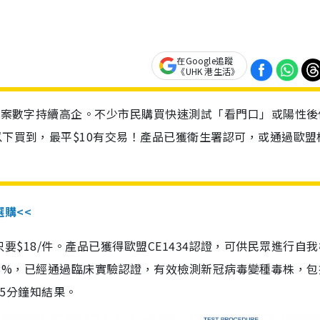
在Google追蹤
《UHK 港生活》
診個案數字持續高企。不少市民購買快速測試「看門口」或陽性後
以下買到，最平$10有交易！產品已獲衛生署認可，或通過歐盟
選購<<
惠價只要$18/件。產品已獲得歐盟CE1434認證，可供民眾進行自
性99.8%，已經通過臨床實驗認證，有效檢測新冠病毒變種毒株，
，15分鐘知結果。