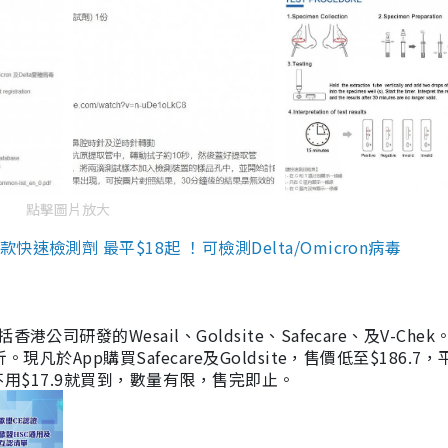
點擊圖片放大
檢測劑 最平$18起 ！可檢測Delta/Omicron病毒
研發的Wesail、Goldsite、Safecare、及V-Chek。
凡於App購買Safecare及Goldsite，售價低至$186.7
均不用$17.9就買到，數量有限，售完即止。