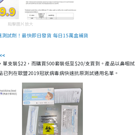
點擊圖片放大
速測試劑！最快即日發貨 每日15萬盒補貨
<<
，單支裝$22，而購買500套裝低至$20/支買到。產品以鼻咽
品已列在歐盟2019冠狀病毒病快速抗原測試通用名單。