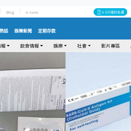
Blog
e-zone
U GO搵好去處
熱話
娛樂新聞
定期存款
情報
飲食情報
娛樂
社會
影片專區