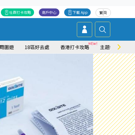
社群打卡攻略
商戶中心
下載 App
繁
简
周圍遊
18區好去處
香港打卡攻略
主題特集