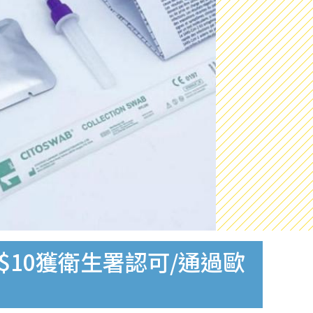
$10獲衛生署認可/通過歐