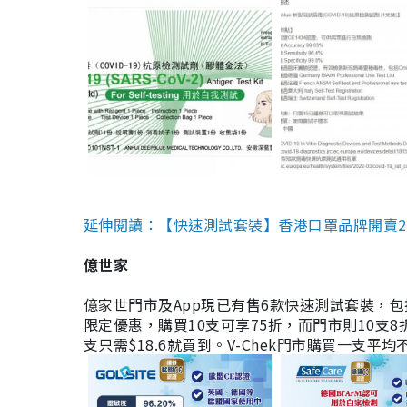
延伸閱讀：【快速測試套裝】香港口罩品牌開賣2款快速
億世家
億家世門市及App現已有售6款快速測試套裝，包括香港公司
限定優惠，購買10支可享75折，而門市則10支8折。現
支只需$18.6就買到。V-Chek門市購買一支平