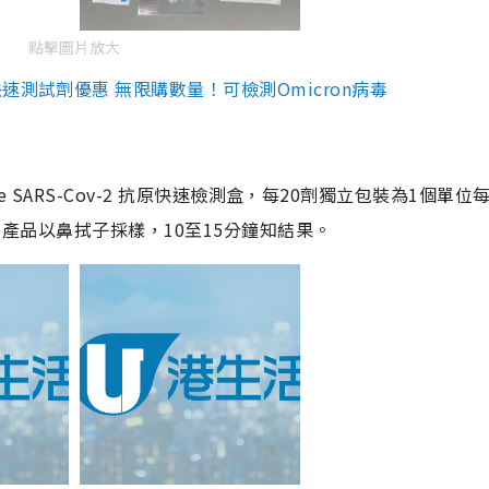
點擊圖片放大
測試劑優惠 無限購數量！可檢測Omicron病毒
are SARS-Cov-2 抗原快速檢測盒，每20劑獨立包裝為1個單位
5。產品以鼻拭子採樣，10至15分鐘知結果。