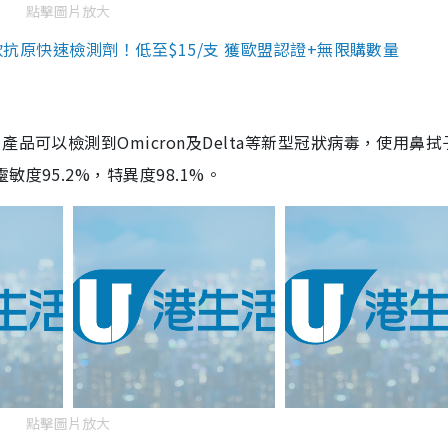
點擊圖片放大
3款抗原快速檢測劑！低至$15/支 獲歐盟認證+無限購數量
品可以檢測到Omicron及Delta等新型冠狀病毒，使用鼻拭
度95.2%，特異度98.1%。
點擊圖片放大