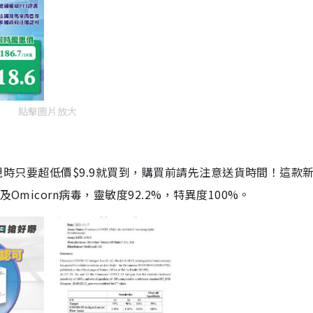
點擊圖片放大
劑，現時只要超低價$9.9就買到，購買前請先注意送貨時間！這款
Omicorn病毒，靈敏度92.2%，特異度100%。