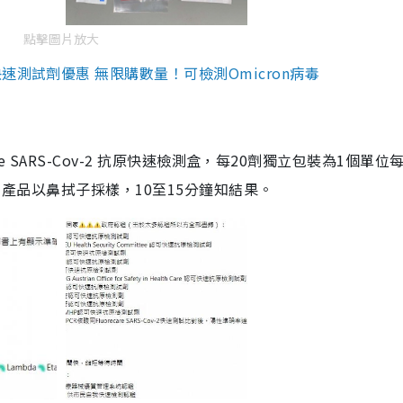
點擊圖片放大
測試劑優惠 無限購數量！可檢測Omicron病毒
are SARS-Cov-2 抗原快速檢測盒，每20劑獨立包裝為1個單位
5。產品以鼻拭子採樣，10至15分鐘知結果。