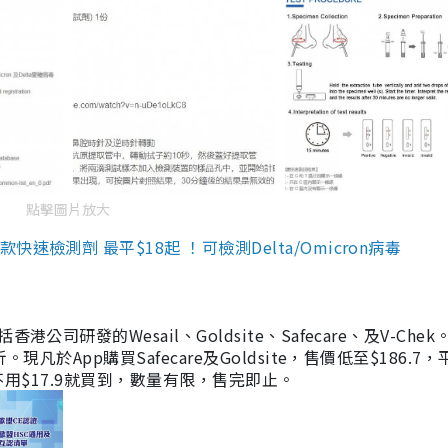
點擊圖片放大
檢測劑 最平$18起 ！可檢測Delta/Omicron病毒
研發的Wesail、Goldsite、Safecare、及V-Chek。
凡於App購買Safecare及Goldsite，售價低至$186.7
均不用$17.9就買到，數量有限，售完即止。