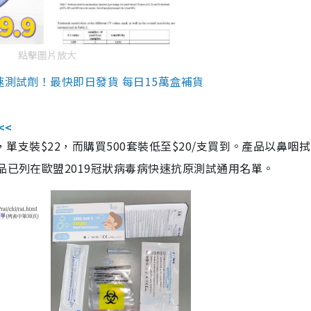
點擊圖片放大
速測試劑！最快即日發貨 每日15萬盒補貨
<<
，單支裝$22，而購買500套裝低至$20/支買到。產品以鼻咽
品已列在歐盟2019冠狀病毒病快速抗原測試通用名單。