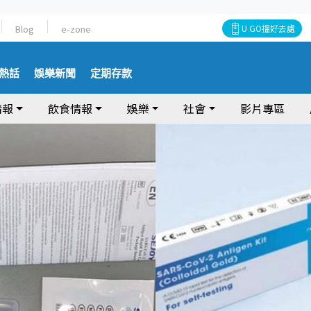
Blog
e-zone
U GO搵好去處
熱話
娛樂新聞
定期存款
情報
飲食情報
娛樂
社會
影片專區