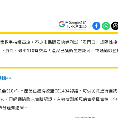
在Google追蹤
《UHK 港生活》
診個案數字持續高企。不少市民購買快速測試「看門口」或陽性後
以下買到，最平$10有交易！產品已獲衛生署認可，或通過歐盟
選購<<
惠價只要$18/件。產品已獲得歐盟CE1434認證，可供民眾進行自
性99.8%，已經通過臨床實驗認證，有效檢測新冠病毒變種毒株，
，15分鐘知結果。