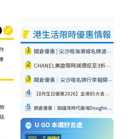
港生活限時優惠情報
1
作
開倉優惠 | 尖沙咀海港城名牌波鞋開倉低至1折！On鞋$899起／Joy&Peace鞋履$98起
標
2
CHANEL美妝限時減價低至3折！人氣粉底/唇膏/精華液低至$275！COCO香水都有平
3
開倉優惠｜尖沙咀名牌行李箱開倉低至4折！一連5日 American Tourister/ace./Hallmark $200起！
4
【8月生日優惠2026】全港85大食買玩著數攻略 自助餐/火鍋放題同行免費＋誠品/DONKI送現金券
5
我檢
開倉優惠｜銅鑼灣時代廣場Doughnut/Campo Marzio開倉低至1折！背囊、書包、手袋劈價$200起
包括
U GO 本週好去處