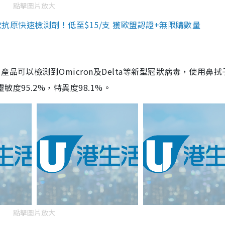
點擊圖片放大
3款抗原快速檢測劑！低至$15/支 獲歐盟認證+無限購數量
品可以檢測到Omicron及Delta等新型冠狀病毒，使用鼻拭
度95.2%，特異度98.1%。
點擊圖片放大