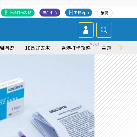
社群打卡攻略
商戶中心
下載 App
繁
简
周圍遊
18區好去處
香港打卡攻略
主題特集