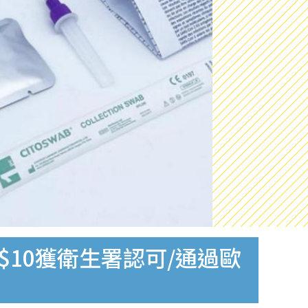
$10獲衛生署認可/通過歐