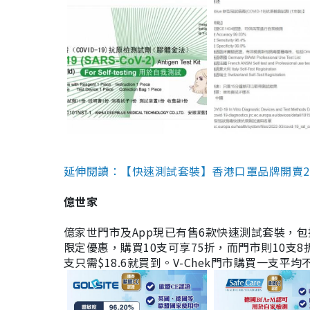
延伸閱讀：【快速測試套裝】香港口罩品牌開賣2款快速
億世家
億家世門市及App現已有售6款快速測試套裝，包括香港公司
限定優惠，購買10支可享75折，而門市則10支8折。現
支只需$18.6就買到。V-Chek門市購買一支平