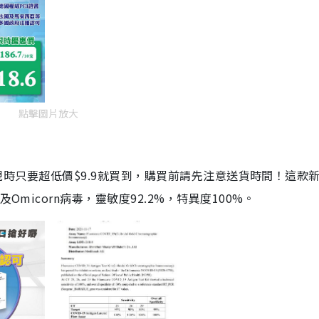
點擊圖片放大
劑，現時只要超低價$9.9就買到，購買前請先注意送貨時間！這款
Omicorn病毒，靈敏度92.2%，特異度100%。