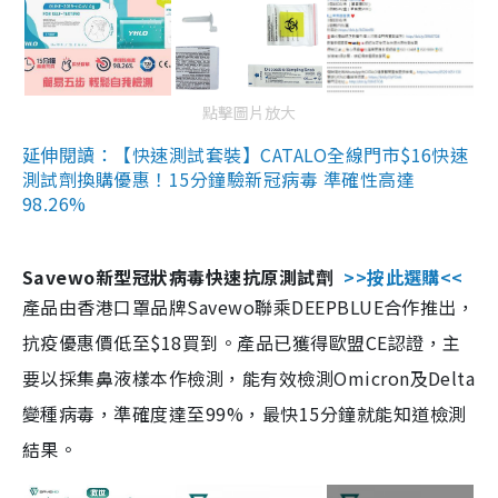
點擊圖片放大
延伸閱讀：【快速測試套裝】CATALO全線門市$16快速
測試劑換購優惠！15分鐘驗新冠病毒 準確性高達
98.26%
Savewo新型冠狀病毒快速抗原測試劑
>>按此選購<<
產品由香港口罩品牌Savewo聯乘DEEPBLUE合作推出，
抗疫優惠價低至$18買到。產品已獲得歐盟CE認證，主
要以採集鼻液樣本作檢測，能有效檢測Omicron及Delta
變種病毒，準確度達至99%，最快15分鐘就能知道檢測
結果。