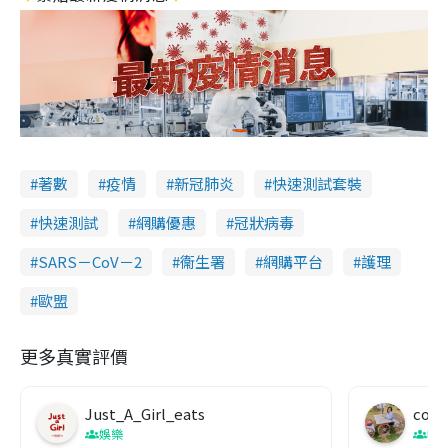
著數
疫情
新冠肺炎
快速測試套裝
快速測試
網購優惠
冠狀病毒
SARS－CoV－2
衞生署
網購平台
護理
歐盟
更多真實評價
Just_A_Girl_eats
co c
娛樂
吹