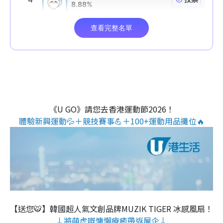
《U GO》請您去香港運動節2026！
體驗新興運動💦＋競技賽事💪＋100+運動用品攤位🔥
【送您🐯】韓國超人氣文創品牌MUZIK TIGER 冰感風扇！
↓將萌虎嘅慵懶療癒帶返屋企↓