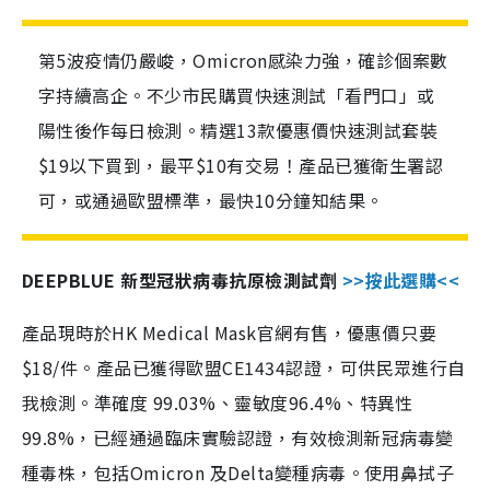
第5波疫情仍嚴峻，Omicron感染力強，確診個案數
字持續高企。不少市民購買快速測試「看門口」或
陽性後作每日檢測。精選13款優惠價快速測試套裝
$19以下買到，最平$10有交易！產品已獲衛生署認
可，或通過歐盟標準，最快10分鐘知結果。
DEEPBLUE 新型冠狀病毒抗原檢測試劑
>>按此選購<<
產品現時於HK Medical Mask官網有售，優惠價只要
$18/件。產品已獲得歐盟CE1434認證，可供民眾進行自
我檢測。準確度 99.03%、靈敏度96.4%、特異性
99.8%，已經通過臨床實驗認證，有效檢測新冠病毒變
種毒株，包括Omicron 及Delta變種病毒。使用鼻拭子