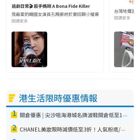
台灣
追劇日常🎬 殺手媽咪 A Bona Fide Killer
台灣地鐵宣
我最愛的韓國女演員孔曉振終於要回歸小螢幕啦!這次的劇本改編自同名
閱讀更多
閱讀更多
港生活限時優惠情報
1
開倉優惠 | 尖沙咀海港城名牌波鞋開倉低至1折！On鞋$899起／Joy&Peace鞋履$98起
2
CHANEL美妝限時減價低至3折！人氣粉底/唇膏/精華液低至$275！COCO香水都有平