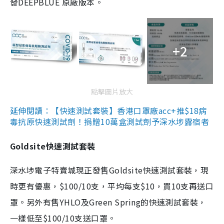
發DEEPBLUE 原廠版本。
+2
點擊圖片放大
延伸閱讀：【快速測試套裝】香港口罩廠acc+推$18病
毒抗原快速測試劑！捐贈10萬盒測試劑予深水埗露宿者
Goldsite快速測試套裝
深水埗電子特賣城現正發售Goldsite快速測試套裝，現
時更有優惠，$100/10支，平均每支$10，買10支再送口
罩。另外有售YHLO及Green Spring的快速測試套裝，
一樣低至$100/10支送口罩。