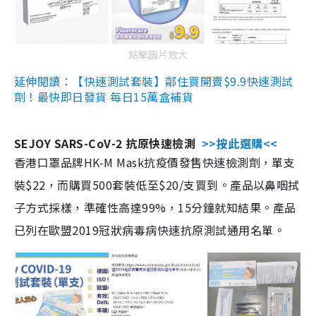
點擊圖片放大
延伸閱讀：【快速測試套裝】鄰住買開賣$9.9快速測試
劑！最快即日發貨 每日15萬盒補貨
SEJOY SARS-CoV-2 抗原快速檢測
>>按此選購<<
香港口罩品牌HK-M Mask抗疫價發售快速檢測劑，單支
裝$22，而購買500套裝低至$20/支買到。產品以鼻咽拭
子方式採樣，準確性高達99%，15分鐘就知結果。產品
已列在歐盟2019冠狀病毒病快速抗原測試通用名單。