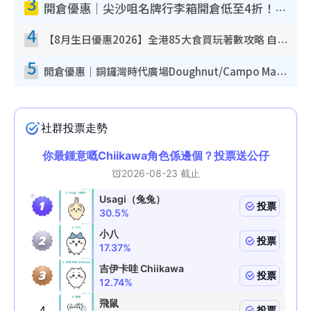
3
開倉優惠｜尖沙咀名牌行李箱開倉低至4折！一連5日 American Tourister/ace./Hallmark $200起！
4
【8月生日優惠2026】全港85大食買玩著數攻略 自助餐/火鍋放題同行免費＋誠品/DONKI送現金券
5
開倉優惠｜銅鑼灣時代廣場Doughnut/Campo Marzio開倉低至1折！背囊、書包、手袋劈價$200起