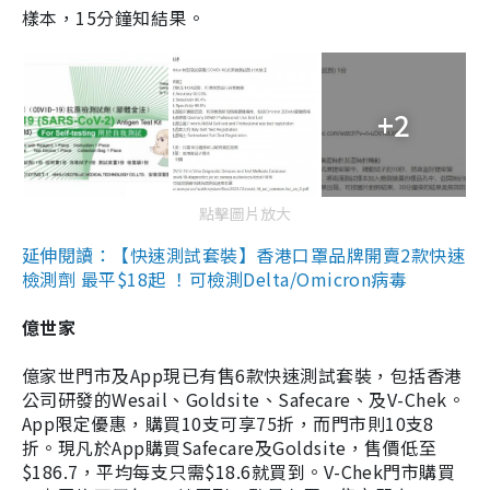
樣本，15分鐘知結果。
+2
點擊圖片放大
延伸閱讀：【快速測試套裝】香港口罩品牌開賣2款快速
檢測劑 最平$18起 ！可檢測Delta/Omicron病毒
億世家
億家世門市及App現已有售6款快速測試套裝，包括香港
公司研發的Wesail、Goldsite、Safecare、及V-Chek。
App限定優惠，購買10支可享75折，而門市則10支8
折。現凡於App購買Safecare及Goldsite，售價低至
$186.7，平均每支只需$18.6就買到。V-Chek門市購買