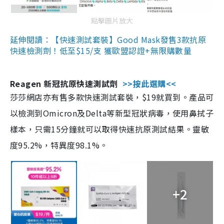
點擊圖片放大
延伸閱讀：【快速測試套裝】Good Mask發售3款抗原
快速檢測劑！低至$15/支 獲歐盟認證+無限購數量
Reagen 新冠抗原快速測試劑
>>按此選購<<
莎莎網店亦有售多款快速測試套裝，$19就買到。產品可
以檢測到Omicron及Delta等新型冠狀病毒，使用鼻拭子
樣本，只需15分鐘就可以取得快速抗原測試結果。靈敏
度95.2%，特異度98.1%。
+2