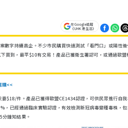
在Google追蹤
《UHK 港生活》
診個案數字持續高企。不少市民購買快速測試「看門口」或陽性後
以下買到，最平$10有交易！產品已獲衛生署認可，或通過歐盟
選購<<
惠價只要$18/件。產品已獲得歐盟CE1434認證，可供民眾進行自
性99.8%，已經通過臨床實驗認證，有效檢測新冠病毒變種毒株，
，15分鐘知結果。