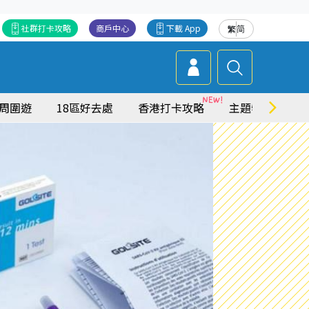
社群打卡攻略
商戶中心
下載 App
繁
简
周圍遊
18區好去處
香港打卡攻略
主題特集