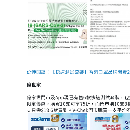
延伸閱讀：【快速測試套裝】香港口罩品牌開賣2款快速
億世家
億家世門市及App現已有售6款快速測試套裝，包括香港公司
限定優惠，購買10支可享75折，而門市則10支8折。現
支只需$18.6就買到。V-Chek門市購買一支平