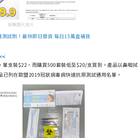
點擊圖片放大
速測試劑！最快即日發貨 每日15萬盒補貨
<<
，單支裝$22，而購買500套裝低至$20/支買到。產品以鼻咽
品已列在歐盟2019冠狀病毒病快速抗原測試通用名單。