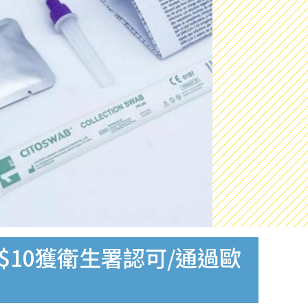
$10獲衛生署認可/通過歐