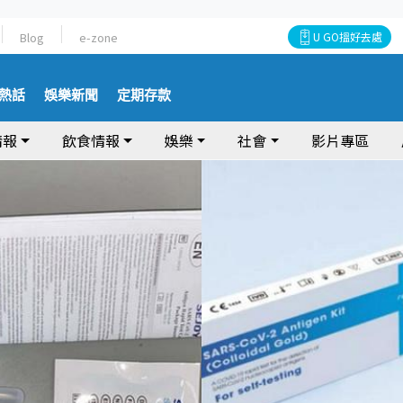
Blog
e-zone
U GO搵好去處
熱話
娛樂新聞
定期存款
情報
飲食情報
娛樂
社會
影片專區