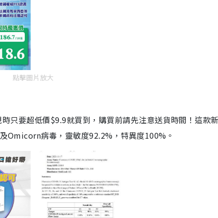
點擊圖片放大
劑，現時只要超低價$9.9就買到，購買前請先注意送貨時間！這款
Omicorn病毒，靈敏度92.2%，特異度100%。