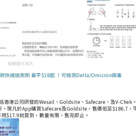
點擊圖片放大
檢測劑 最平$18起 ！可檢測Delta/Omicron病毒
研發的Wesail、Goldsite、Safecare、及V-Chek。
凡於App購買Safecare及Goldsite，售價低至$186.7
均不用$17.9就買到，數量有限，售完即止。