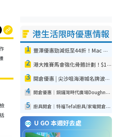
港生活限時優惠情報
1
作
豐澤優惠勁減低至44折！Mac mini/iPhone17Pro大減價！廚房家電$220起
標
2
港大推賽馬會強化骨骼計劃！$100骨質密度X光檢查 完成免費運動訓練送超市禮券！附參加資格
3
開倉優惠 | 尖沙咀海港城名牌波鞋開倉低至1折！On鞋$899起／Joy&Peace鞋履$98起
4
開倉優惠｜銅鑼灣時代廣場Doughnut/Campo Marzio開倉低至1折！背囊、書包、手袋劈價$200起
5
我檢
廚具開倉｜特福Tefal廚具/家電開倉低至3折！$220起買平底鍋/炒鑊/湯煲！電飯煲/吸塵機/燙斗$418起
包括
U GO 本週好去處