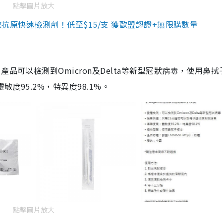
點擊圖片放大
3款抗原快速檢測劑！低至$15/支 獲歐盟認證+無限購數量
品可以檢測到Omicron及Delta等新型冠狀病毒，使用鼻拭
度95.2%，特異度98.1%。
點擊圖片放大