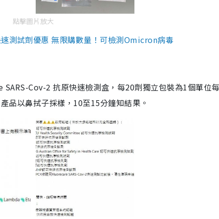
點擊圖片放大
測試劑優惠 無限購數量！可檢測Omicron病毒
are SARS-Cov-2 抗原快速檢測盒，每20劑獨立包裝為1個單位
5。產品以鼻拭子採樣，10至15分鐘知結果。