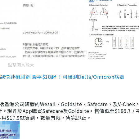
點擊圖片放大
檢測劑 最平$18起 ！可檢測Delta/Omicron病毒
研發的Wesail、Goldsite、Safecare、及V-Chek。
凡於App購買Safecare及Goldsite，售價低至$186.7
均不用$17.9就買到，數量有限，售完即止。