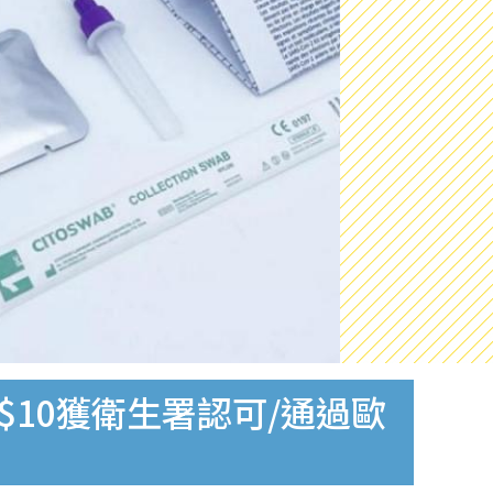
$10獲衛生署認可/通過歐