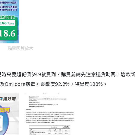
點擊圖片放大
劑，現時只要超低價$9.9就買到，購買前請先注意送貨時間！這款
Omicorn病毒，靈敏度92.2%，特異度100%。