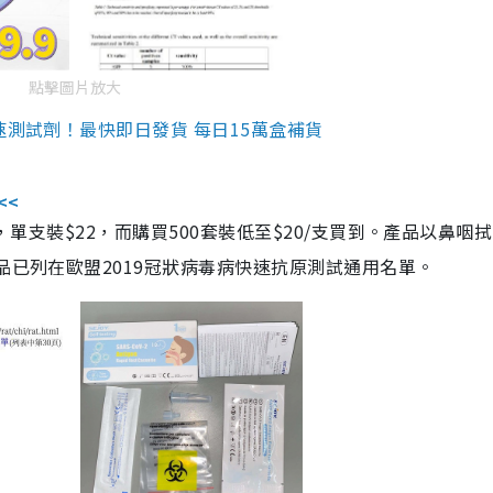
點擊圖片放大
速測試劑！最快即日發貨 每日15萬盒補貨
<<
，單支裝$22，而購買500套裝低至$20/支買到。產品以鼻咽
品已列在歐盟2019冠狀病毒病快速抗原測試通用名單。