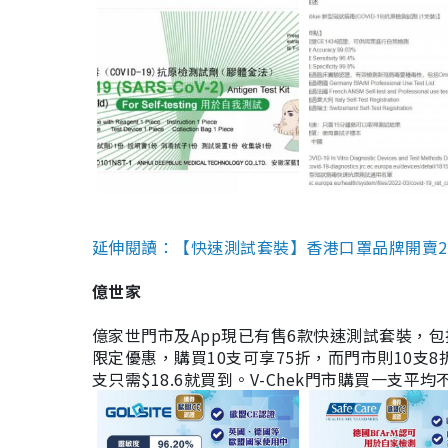
延伸閱讀：【快速測試套裝】香港口罩品牌開賣2款快速
億世家
億家世門市及App現已有售6款快速測試套裝，包括香港公司
限定優惠，購買10支可享75折，而門市則10支8折。現
支只需$18.6就買到。V-Chek門市購買一支平