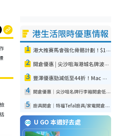
港生活限時優惠情報
1
作
港大推賽馬會強化骨骼計劃！$100骨質密度X光檢查 完成免費運動訓練送超市禮券！附參加資格
標
2
開倉優惠 | 尖沙咀海港城名牌波鞋開倉低至1折！On鞋$899起／Joy&Peace鞋履$98起
3
豐澤優惠勁減低至44折！Mac mini/iPhone17Pro大減價！廚房家電$220起
4
開倉優惠｜尖沙咀名牌行李箱開倉低至4折！一連5日 American Tourister/ace./Hallmark $200起！
5
我檢
廚具開倉｜特福Tefal廚具/家電開倉低至3折！$220起買平底鍋/炒鑊/湯煲！電飯煲/吸塵機/燙斗$418起
包括
U GO 本週好去處