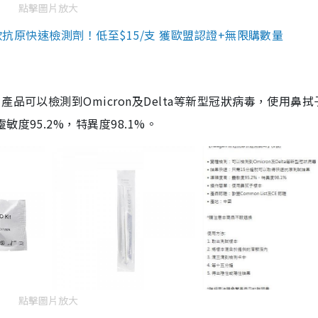
點擊圖片放大
3款抗原快速檢測劑！低至$15/支 獲歐盟認證+無限購數量
品可以檢測到Omicron及Delta等新型冠狀病毒，使用鼻拭
度95.2%，特異度98.1%。
點擊圖片放大