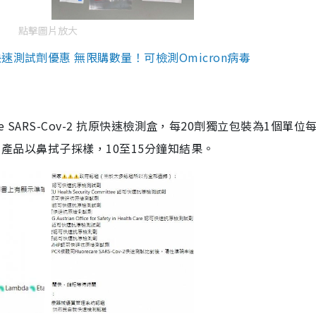
點擊圖片放大
測試劑優惠 無限購數量！可檢測Omicron病毒
are SARS-Cov-2 抗原快速檢測盒，每20劑獨立包裝為1個單位
5。產品以鼻拭子採樣，10至15分鐘知結果。