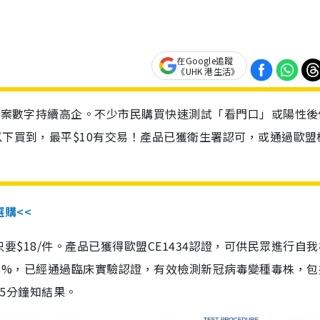
在Google追蹤
《UHK 港生活》
診個案數字持續高企。不少市民購買快速測試「看門口」或陽性後
以下買到，最平$10有交易！產品已獲衛生署認可，或通過歐盟
選購<<
惠價只要$18/件。產品已獲得歐盟CE1434認證，可供民眾進行自
性99.8%，已經通過臨床實驗認證，有效檢測新冠病毒變種毒株，
，15分鐘知結果。