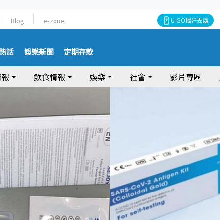
Blog
e-zone
U GO搵好去處
熱話
娛樂新聞
定期存款
情報
飲食情報
娛樂
社會
影片專區