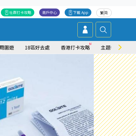
社群打卡攻略
商戶中心
下載 App
繁
简
周圍遊
18區好去處
香港打卡攻略
主題特集