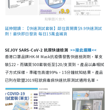
點擊圖片放大
延伸閱讀：【快速測試套裝】鄰住買開賣$9.9快速測試
劑！最快即日發貨 每日15萬盒補貨
SEJOY SARS-CoV-2 抗原快速檢測
>>按此選購<<
香港口罩品牌HK-M Mask抗疫價發售快速檢測劑，單支
裝$22，而購買500套裝低至$20/支買到。產品以鼻咽拭
子方式採樣，準確性高達99%，15分鐘就知結果。產品
已列在歐盟2019冠狀病毒病快速抗原測試通用名單。