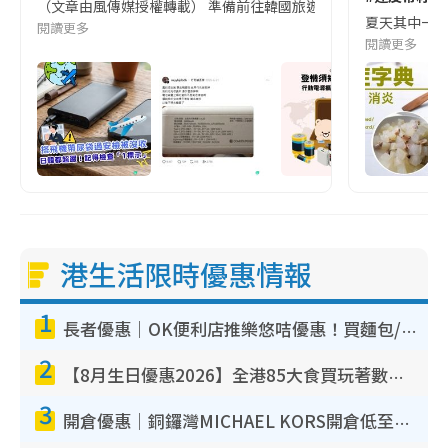
（文章由風傳媒授權轉載） 準備前往韓國旅遊的民眾，近期要特別留
夏天其中一種時
閱讀更多
閱讀更多
港生活限時優惠情報
1
長者優惠｜OK便利店推樂悠咭優惠！買麵包/牛奶/保健品拍卡即減
2
【8月生日優惠2026】全港85大食買玩著數攻略 自助餐/火鍋放題同行免費＋誠品/DONKI送現金券
3
開倉優惠｜銅鑼灣MICHAEL KORS開倉低至17折！直擊$500起買手袋/銀包/鞋款 必買經典Jet Set系列