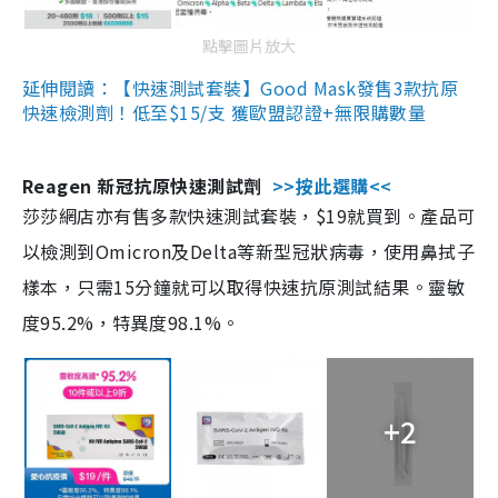
點擊圖片放大
延伸閱讀：【快速測試套裝】Good Mask發售3款抗原
快速檢測劑！低至$15/支 獲歐盟認證+無限購數量
Reagen 新冠抗原快速測試劑
>>按此選購<<
莎莎網店亦有售多款快速測試套裝，$19就買到。產品可
以檢測到Omicron及Delta等新型冠狀病毒，使用鼻拭子
樣本，只需15分鐘就可以取得快速抗原測試結果。靈敏
度95.2%，特異度98.1%。
+2