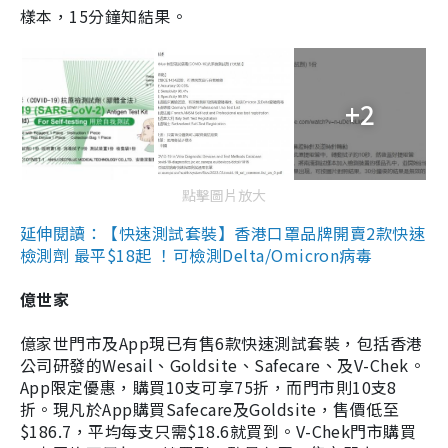
樣本，15分鐘知結果。
+2
點擊圖片放大
延伸閱讀：【快速測試套裝】香港口罩品牌開賣2款快速
檢測劑 最平$18起 ！可檢測Delta/Omicron病毒
億世家
億家世門市及App現已有售6款快速測試套裝，包括香港
公司研發的Wesail、Goldsite、Safecare、及V-Chek。
App限定優惠，購買10支可享75折，而門市則10支8
折。現凡於App購買Safecare及Goldsite，售價低至
$186.7，平均每支只需$18.6就買到。V-Chek門市購買