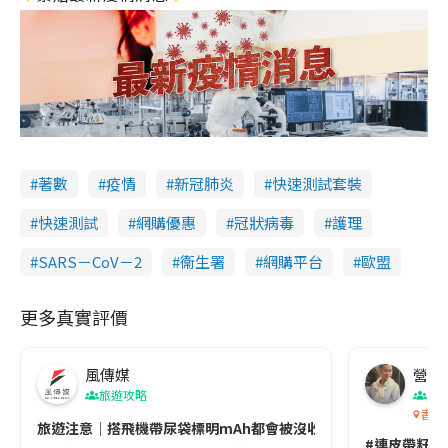
著數
疫情
新冠肺炎
快速測試套裝
快速測試
網購優惠
冠狀病毒
護理
SARS－CoV－2
衞生署
網購平台
歐盟
更多真實評價
風傳媒
營養教
旅遊攻略
生
香港
旅遊注意｜搭飛機帶尿袋標明mAh都會被沒收😱出發前切記檢查「1
#連皮帶籽都