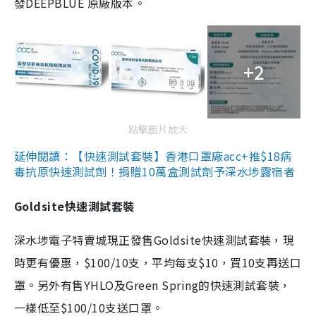
發DEEPBLUE 原廠版本。
+2
點擊圖片放大
延伸閱讀：【快速測試套裝】香港口罩廠acc+推$18病
毒抗原快速測試劑！捐贈10萬盒測試劑予深水埗露宿者
Goldsite快速測試套裝
深水埗電子特賣城現正發售Goldsite快速測試套裝，現
時更有優惠，$100/10支，平均每支$10，買10支再送口
罩。另外有售YHLO及Green Spring的快速測試套裝，
一樣低至$100/10支送口罩。