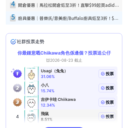
4
開倉優惠｜馬拉松開倉低至3折！直擊$99起買adidas／New Balance／Puma鞋款 STANLEY保溫杯劈價至$119起
5
廚具優惠｜普樂氏/意美廚/Buffalo廚具低至3折！$89起買煎鍋／炒鑊／個人鍋 同場小家電激減至$99起