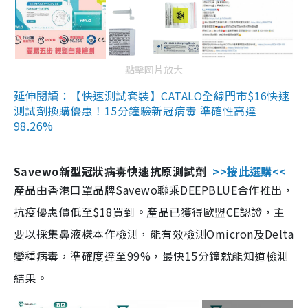
點擊圖片放大
延伸閱讀：【快速測試套裝】CATALO全線門市$16快速
測試劑換購優惠！15分鐘驗新冠病毒 準確性高達
98.26%
Savewo新型冠狀病毒快速抗原測試劑
>>按此選購<<
產品由香港口罩品牌Savewo聯乘DEEPBLUE合作推出，
抗疫優惠價低至$18買到。產品已獲得歐盟CE認證，主
要以採集鼻液樣本作檢測，能有效檢測Omicron及Delta
變種病毒，準確度達至99%，最快15分鐘就能知道檢測
結果。