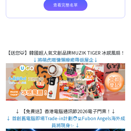
【送您🐯】韓國超人氣文創品牌MUZIK TIGER 冰感風扇！
↓將萌虎嘅慵懶療癒帶返屋企↓
↓ 【免費送】香港電腦通訊節2026電子門票！↓
↓ 首創舊電腦即場Trade-in計劃🧑‍💻Fubon Angels海外成
員將現身✨ ↓