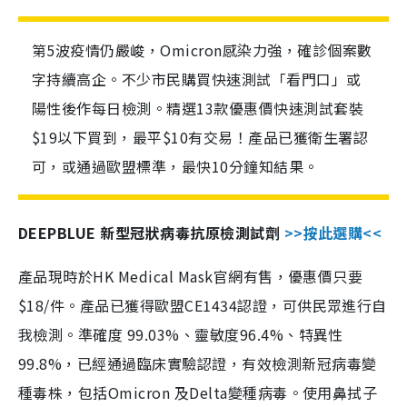
第5波疫情仍嚴峻，Omicron感染力強，確診個案數
字持續高企。不少市民購買快速測試「看門口」或
陽性後作每日檢測。精選13款優惠價快速測試套裝
$19以下買到，最平$10有交易！產品已獲衛生署認
可，或通過歐盟標準，最快10分鐘知結果。
DEEPBLUE 新型冠狀病毒抗原檢測試劑
>>按此選購<<
產品現時於HK Medical Mask官網有售，優惠價只要
$18/件。產品已獲得歐盟CE1434認證，可供民眾進行自
我檢測。準確度 99.03%、靈敏度96.4%、特異性
99.8%，已經通過臨床實驗認證，有效檢測新冠病毒變
種毒株，包括Omicron 及Delta變種病毒。使用鼻拭子