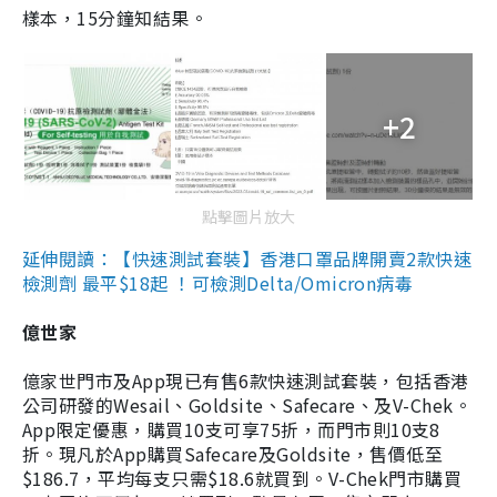
樣本，15分鐘知結果。
+2
點擊圖片放大
延伸閱讀：【快速測試套裝】香港口罩品牌開賣2款快速
檢測劑 最平$18起 ！可檢測Delta/Omicron病毒
億世家
億家世門市及App現已有售6款快速測試套裝，包括香港
公司研發的Wesail、Goldsite、Safecare、及V-Chek。
App限定優惠，購買10支可享75折，而門市則10支8
折。現凡於App購買Safecare及Goldsite，售價低至
$186.7，平均每支只需$18.6就買到。V-Chek門市購買