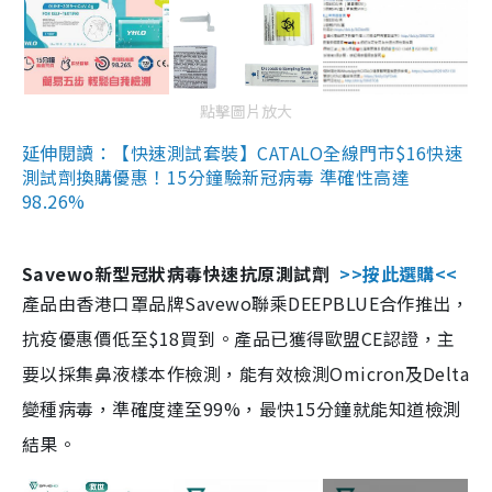
點擊圖片放大
延伸閱讀：【快速測試套裝】CATALO全線門市$16快速
測試劑換購優惠！15分鐘驗新冠病毒 準確性高達
98.26%
Savewo新型冠狀病毒快速抗原測試劑
>>按此選購<<
產品由香港口罩品牌Savewo聯乘DEEPBLUE合作推出，
抗疫優惠價低至$18買到。產品已獲得歐盟CE認證，主
要以採集鼻液樣本作檢測，能有效檢測Omicron及Delta
變種病毒，準確度達至99%，最快15分鐘就能知道檢測
結果。