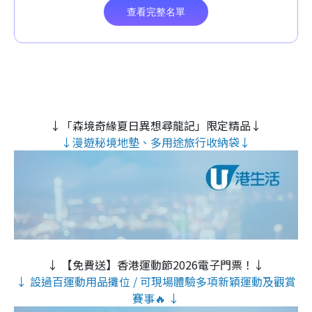
↓「森境奇緣夏日異想尋龍記」限定精品↓
↓漫遊秘境地墊、多用途旅行收納袋↓
↓ 【免費送】香港運動節2026電子門票！↓
↓ 設過百運動用品攤位 / 可現場體驗多項新穎運動及觀賞
賽事🔥 ↓