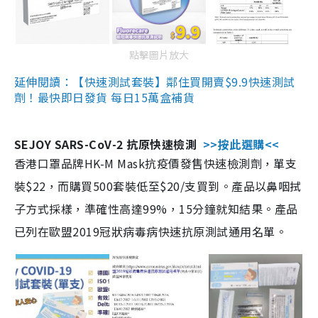
點擊圖片放大
延伸閱讀：【快速測試套裝】鄰住買開賣$9.9快速測試
劑！最快即日發貨 每日15萬盒補貨
SEJOY SARS-CoV-2 抗原快速檢測
>>按此選購<<
香港口罩品牌HK-M Mask抗疫價發售快速檢測劑，單支
裝$22，而購買500套裝低至$20/支買到。產品以鼻咽拭
子方式採樣，準確性高達99%，15分鐘就知結果。產品
已列在歐盟2019冠狀病毒病快速抗原測試通用名單。