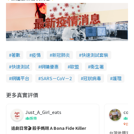
著數
疫情
新冠肺炎
快速測試套裝
快速測試
網購優惠
歐盟
衞生署
網購平台
SARS－CoV－2
冠狀病毒
護理
更多真實評價
Just_A_Girl_eats
co c
娛樂
吹
台灣
追劇日常🎬 殺手媽咪 A Bona Fide Killer
台灣地鐵宣