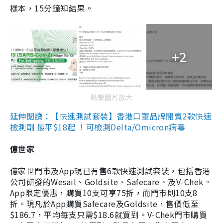
樣本，15分鐘知結果。
+2
點擊圖片放大
延伸閱讀：【快速測試套裝】香港口罩品牌開賣2款快速
檢測劑 最平$18起 ！可檢測Delta/Omicron病毒
億世家
億家世門市及App現已有售6款快速測試套裝，包括香港
公司研發的Wesail、Goldsite、Safecare、及V-Chek。
App限定優惠，購買10支可享75折，而門市則10支8
折。現凡於App購買Safecare及Goldsite，售價低至
$186.7，平均每支只需$18.6就買到。V-Chek門市購買