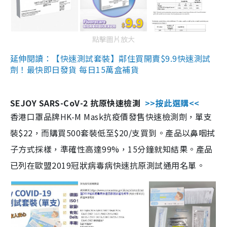
點擊圖片放大
延伸閱讀：【快速測試套裝】鄰住買開賣$9.9快速測試
劑！最快即日發貨 每日15萬盒補貨
SEJOY SARS-CoV-2 抗原快速檢測
>>按此選購<<
香港口罩品牌HK-M Mask抗疫價發售快速檢測劑，單支
裝$22，而購買500套裝低至$20/支買到。產品以鼻咽拭
子方式採樣，準確性高達99%，15分鐘就知結果。產品
已列在歐盟2019冠狀病毒病快速抗原測試通用名單。