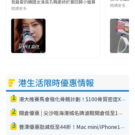
我最愛的韓國女演員孔曉振終於要回歸小螢幕啦!這次的劇本改編自同名
閱讀更多
閱讀更多
港生活限時優惠情報
1
港大推賽馬會強化骨骼計劃！$100骨質密度X光檢查 完成免費運動訓練送超市禮券！附參加資格
2
開倉優惠 | 尖沙咀海港城名牌波鞋開倉低至1折！On鞋$899起／Joy&Peace鞋履$98起
3
豐澤優惠勁減低至44折！Mac mini/iPhone17Pro大減價！廚房家電$220起