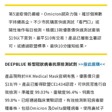
第5波疫情仍嚴峻，Omicron感染力強，確診個案數
字持續高企。不少市民購買快速測試「看門口」或
陽性後作每日檢測。精選13款優惠價快速測試套裝
$19以下買到，最平$10有交易！產品已獲衛生署認
可，或通過歐盟標準，最快10分鐘知結果。
DEEPBLUE 新型冠狀病毒抗原檢測試劑
>>按此選購<<
產品現時於HK Medical Mask官網有售，優惠價只要
$18/件。產品已獲得歐盟CE1434認證，可供民眾進行自
我檢測。準確度 99.03%、靈敏度96.4%、特異性
99.8%，已經通過臨床實驗認證，有效檢測新冠病毒變
種毒株，包括Omicron 及Delta變種病毒。使用鼻拭子