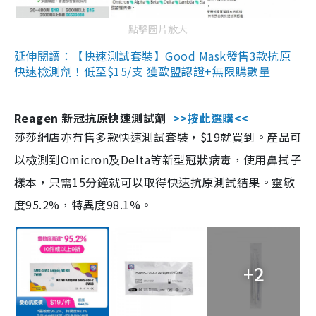
點擊圖片放大
延伸閱讀：【快速測試套裝】Good Mask發售3款抗原
快速檢測劑！低至$15/支 獲歐盟認證+無限購數量
Reagen 新冠抗原快速測試劑
>>按此選購<<
莎莎網店亦有售多款快速測試套裝，$19就買到。產品可
以檢測到Omicron及Delta等新型冠狀病毒，使用鼻拭子
樣本，只需15分鐘就可以取得快速抗原測試結果。靈敏
度95.2%，特異度98.1%。
+2