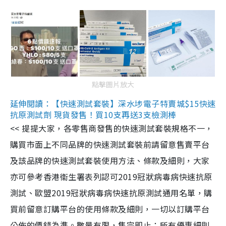
點擊圖片放大
延伸閱讀：【快速測試套裝】深水埗電子特賣城$15快速
抗原測試劑 現貨發售！買10支再送3支檢測棒
<< 提提大家，各零售商發售的快速測試套裝規格不一，
購買市面上不同品牌的快速測試套裝前請留意售賣平台
及該品牌的快速測試套裝使用方法、條款及細則，大家
亦可參考香港衞生署表列認可2019冠狀病毒病快速抗原
測試、歐盟2019冠狀病毒病快速抗原測試通用名單，購
買前留意訂購平台的使用條款及細則，一切以訂購平台
公佈的價錢為準。數量有限，售完即止；所有優惠細則