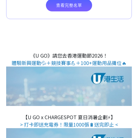
《U GO》請您去香港運動節2026！
體驗新興運動💦＋競技賽事💪＋100+運動用品攤位🔥
【U GO x CHARGESPOT 夏日消暑企劃⚡】
> 打卡即送充電券！限量1000張🔋送完即止 <