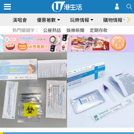
演唱會
優惠著數
玩樂情報
購物情報
熱門關鍵字：
公屋熱話
娛樂新聞
定期存款