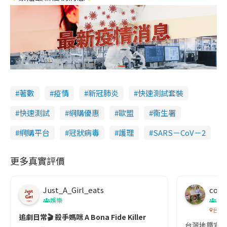
著數
疫情
新冠肺炎
快速測試套裝
快速測試
網購優惠
歐盟
衞生署
網購平台
冠狀病毒
護理
SARS－CoV－2
更多真實評價
Just_A_Girl_eats
co c
娛樂
吹
台灣
追劇日常🎬 殺手媽咪 A Bona Fide Killer
台灣地鐵宣