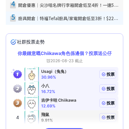
4
開倉優惠｜尖沙咀名牌行李箱開倉低至4折！一連5日 American Tourister/ace./Hallmark $200起！
5
廚具開倉｜特福Tefal廚具/家電開倉低至3折！$220起買平底鍋/炒鑊/湯煲！電飯煲/吸塵機/燙斗$418起