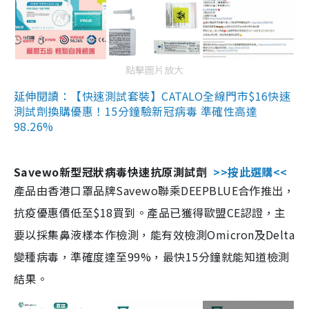
點擊圖片放大
延伸閱讀：【快速測試套裝】CATALO全線門市$16快速
測試劑換購優惠！15分鐘驗新冠病毒 準確性高達
98.26%
Savewo新型冠狀病毒快速抗原測試劑
>>按此選購<<
產品由香港口罩品牌Savewo聯乘DEEPBLUE合作推出，
抗疫優惠價低至$18買到。產品已獲得歐盟CE認證，主
要以採集鼻液樣本作檢測，能有效檢測Omicron及Delta
變種病毒，準確度達至99%，最快15分鐘就能知道檢測
結果。