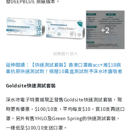
發DEEPBLUE 原廠版本。
+2
點擊圖片放大
延伸閱讀：【快速測試套裝】香港口罩廠acc+推$18病
毒抗原快速測試劑！捐贈10萬盒測試劑予深水埗露宿者
Goldsite快速測試套裝
深水埗電子特賣城現正發售Goldsite快速測試套裝，現
時更有優惠，$100/10支，平均每支$10，買10支再送口
罩。另外有售YHLO及Green Spring的快速測試套裝，
一樣低至$100/10支送口罩。