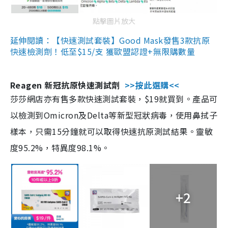
點擊圖片放大
延伸閱讀：【快速測試套裝】Good Mask發售3款抗原
快速檢測劑！低至$15/支 獲歐盟認證+無限購數量
Reagen 新冠抗原快速測試劑
>>按此選購<<
莎莎網店亦有售多款快速測試套裝，$19就買到。產品可
以檢測到Omicron及Delta等新型冠狀病毒，使用鼻拭子
樣本，只需15分鐘就可以取得快速抗原測試結果。靈敏
度95.2%，特異度98.1%。
+2