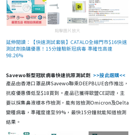
點擊圖片放大
延伸閱讀：【快速測試套裝】CATALO全線門市$16快速
測試劑換購優惠！15分鐘驗新冠病毒 準確性高達
98.26%
Savewo新型冠狀病毒快速抗原測試劑
>>按此選購<<
產品由香港口罩品牌Savewo聯乘DEEPBLUE合作推出，
抗疫優惠價低至$18買到。產品已獲得歐盟CE認證，主
要以採集鼻液樣本作檢測，能有效檢測Omicron及Delta
變種病毒，準確度達至99%，最快15分鐘就能知道檢測
結果。