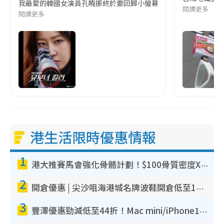
我最愛的韓國女演員孔曉振終於要回歸小螢幕啦!這次的劇本改編自同名
閱讀更多
閱讀更多
港生活限時優惠情報
1
港大推賽馬會強化骨骼計劃！$100骨質密度X光檢查 完成免費運動訓練送超市禮券！附參加資格
2
開倉優惠 | 尖沙咀海港城名牌波鞋開倉低至1折！On鞋$899起／Joy&Peace鞋履$98起
3
豐澤優惠勁減低至44折！Mac mini/iPhone17Pro大減價！廚房家電$220起