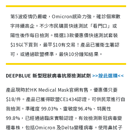
第5波疫情仍嚴峻，Omicron感染力強，確診個案數
字持續高企。不少市民購買快速測試「看門口」或
陽性後作每日檢測。精選13款優惠價快速測試套裝
$19以下買到，最平$10有交易！產品已獲衛生署認
可，或通過歐盟標準，最快10分鐘知結果。
DEEPBLUE 新型冠狀病毒抗原檢測試劑
>>按此選購<<
產品現時於HK Medical Mask官網有售，優惠價只要
$18/件。產品已獲得歐盟CE1434認證，可供民眾進行自
我檢測。準確度 99.03%、靈敏度96.4%、特異性
99.8%，已經通過臨床實驗認證，有效檢測新冠病毒變
種毒株，包括Omicron 及Delta變種病毒。使用鼻拭子