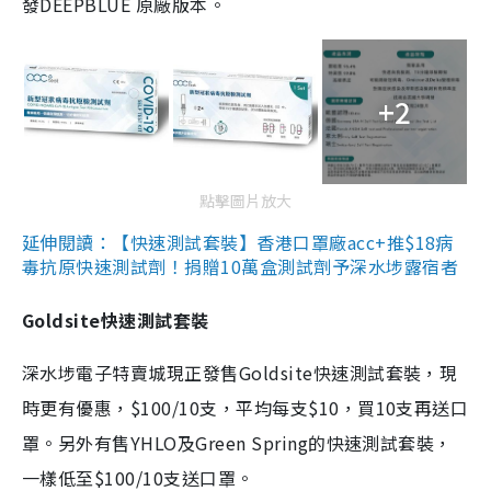
發DEEPBLUE 原廠版本。
+2
點擊圖片放大
延伸閱讀：【快速測試套裝】香港口罩廠acc+推$18病
毒抗原快速測試劑！捐贈10萬盒測試劑予深水埗露宿者
Goldsite快速測試套裝
深水埗電子特賣城現正發售Goldsite快速測試套裝，現
時更有優惠，$100/10支，平均每支$10，買10支再送口
罩。另外有售YHLO及Green Spring的快速測試套裝，
一樣低至$100/10支送口罩。