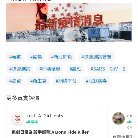
著數
疫情
新冠肺炎
快速測試套裝
快速測試
網購優惠
護理
SARS－CoV－2
歐盟
衞生署
網購平台
冠狀病毒
更多真實評價
Just_A_Girl_eats
co c
娛樂
吹
台灣
追劇日常🎬 殺手媽咪 A Bona Fide Killer
台灣地鐵宣