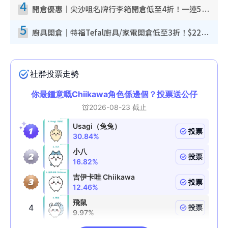
4
開倉優惠｜尖沙咀名牌行李箱開倉低至4折！一連5日 American Tourister/ace./Hallmark $200起！
5
廚具開倉｜特福Tefal廚具/家電開倉低至3折！$220起買平底鍋/炒鑊/湯煲！電飯煲/吸塵機/燙斗$418起