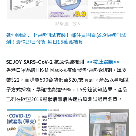
點擊圖片放大
延伸閱讀：【快速測試套裝】鄰住買開賣$9.9快速測試
劑！最快即日發貨 每日15萬盒補貨
SEJOY SARS-CoV-2 抗原快速檢測
>>按此選購<<
香港口罩品牌HK-M Mask抗疫價發售快速檢測劑，單支
裝$22，而購買500套裝低至$20/支買到。產品以鼻咽拭
子方式採樣，準確性高達99%，15分鐘就知結果。產品
已列在歐盟2019冠狀病毒病快速抗原測試通用名單。