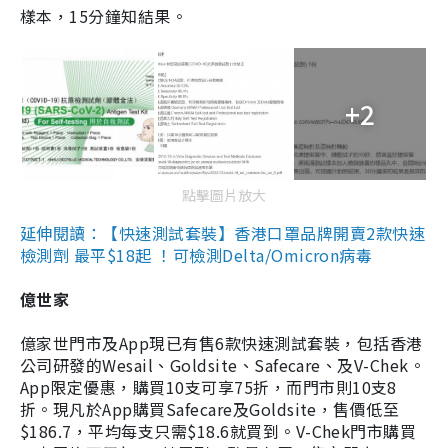
樣本，15分鐘知結果。
+2
點擊圖片放大
延伸閱讀：【快速測試套裝】香港口罩品牌開賣2款快速
檢測劑 最平$18起 ！可檢測Delta/Omicron病毒
億世家
億家世門市及App現已有售6款快速測試套裝，包括香港
公司研發的Wesail、Goldsite、Safecare、及V-Chek。
App限定優惠，購買10支可享75折，而門市則10支8
折。現凡於App購買Safecare及Goldsite，售價低至
$186.7，平均每支只需$18.6就買到。V-Chek門市購買