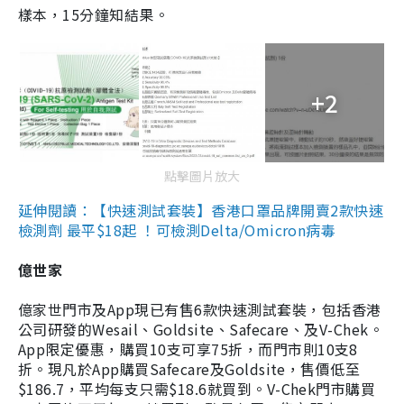
樣本，15分鐘知結果。
+2
點擊圖片放大
延伸閱讀：【快速測試套裝】香港口罩品牌開賣2款快速
檢測劑 最平$18起 ！可檢測Delta/Omicron病毒
億世家
億家世門市及App現已有售6款快速測試套裝，包括香港
公司研發的Wesail、Goldsite、Safecare、及V-Chek。
App限定優惠，購買10支可享75折，而門市則10支8
折。現凡於App購買Safecare及Goldsite，售價低至
$186.7，平均每支只需$18.6就買到。V-Chek門市購買