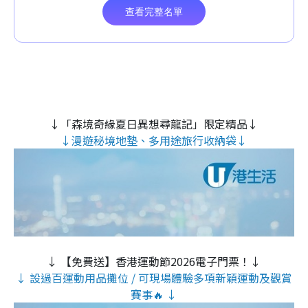
↓「森境奇緣夏日異想尋龍記」限定精品↓
↓漫遊秘境地墊、多用途旅行收納袋↓
↓ 【免費送】香港運動節2026電子門票！↓
↓ 設過百運動用品攤位 / 可現場體驗多項新穎運動及觀賞
賽事🔥 ↓