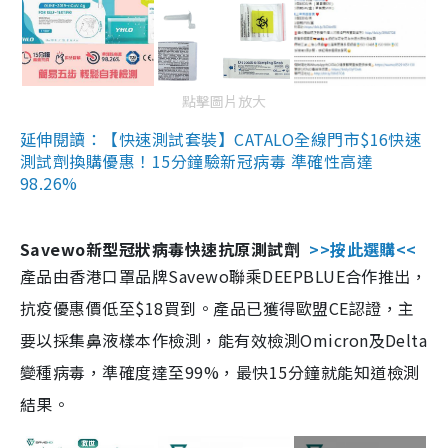
點擊圖片放大
延伸閱讀：【快速測試套裝】CATALO全線門市$16快速
測試劑換購優惠！15分鐘驗新冠病毒 準確性高達
98.26%
Savewo新型冠狀病毒快速抗原測試劑
>>按此選購<<
產品由香港口罩品牌Savewo聯乘DEEPBLUE合作推出，
抗疫優惠價低至$18買到。產品已獲得歐盟CE認證，主
要以採集鼻液樣本作檢測，能有效檢測Omicron及Delta
變種病毒，準確度達至99%，最快15分鐘就能知道檢測
結果。