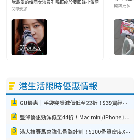
我最愛的韓國女演員孔曉振終於要回歸小螢幕啦!這次的劇本改編自同名
閱讀更多
閱讀更多
港生活限時優惠情報
1
GU優惠｜手袋突發減價低至22折！$39買經典波士頓包/餃子袋！飾物同步減價$29起！
2
豐澤優惠勁減低至44折！Mac mini/iPhone17Pro大減價！廚房家電$220起
3
港大推賽馬會強化骨骼計劃！$100骨質密度X光檢查 完成免費運動訓練送超市禮券！附參加資格