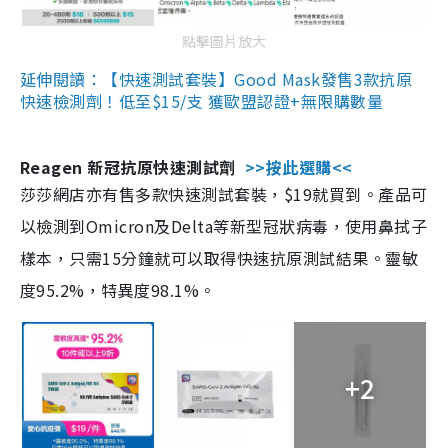
點擊圖片放大
延伸閱讀：【快速測試套裝】Good Mask發售3款抗原
快速檢測劑！低至$15/支 獲歐盟認證+無限購數量
Reagen 新冠抗原快速測試劑
>>按此選購<<
莎莎網店亦有售多款快速測試套裝，$19就買到。產品可
以檢測到Omicron及Delta等新型冠狀病毒，使用鼻拭子
樣本，只需15分鐘就可以取得快速抗原測試結果。靈敏
度95.2%，特異度98.1%。
+2