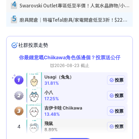
4
Swarovski Outlet專區低至半價！人氣水晶飾物/小擺設$138起！迪士尼款/水晶高跟鞋都有平
5
廚具開倉｜特福Tefal廚具/家電開倉低至3折！$220起買平底鍋/炒鑊/湯煲！電飯煲/吸塵機/燙斗$418起