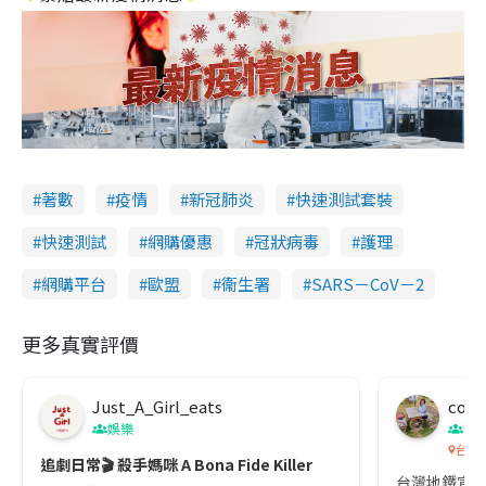
著數
疫情
新冠肺炎
快速測試套裝
快速測試
網購優惠
冠狀病毒
護理
網購平台
歐盟
衞生署
SARS－CoV－2
更多真實評價
Just_A_Girl_eats
co c
娛樂
吹
台灣
追劇日常🎬 殺手媽咪 A Bona Fide Killer
台灣地鐵宣