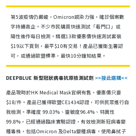
第5波疫情仍嚴峻，Omicron感染力強，確診個案數
字持續高企。不少市民購買快速測試「看門口」或
陽性後作每日檢測。精選13款優惠價快速測試套裝
$19以下買到，最平$10有交易！產品已獲衛生署認
可，或通過歐盟標準，最快10分鐘知結果。
DEEPBLUE 新型冠狀病毒抗原檢測試劑
>>按此選購<<
產品現時於HK Medical Mask官網有售，優惠價只要
$18/件。產品已獲得歐盟CE1434認證，可供民眾進行自
我檢測。準確度 99.03%、靈敏度96.4%、特異性
99.8%，已經通過臨床實驗認證，有效檢測新冠病毒變
種毒株，包括Omicron 及Delta變種病毒。使用鼻拭子