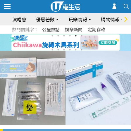
演唱會
優惠著數
玩樂情報
購物情報
熱門關鍵字：
公屋熱話
娛樂新聞
定期存款