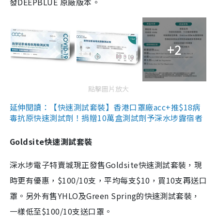
發DEEPBLUE 原廠版本。
+2
點擊圖片放大
延伸閱讀：【快速測試套裝】香港口罩廠acc+推$18病
毒抗原快速測試劑！捐贈10萬盒測試劑予深水埗露宿者
Goldsite快速測試套裝
深水埗電子特賣城現正發售Goldsite快速測試套裝，現
時更有優惠，$100/10支，平均每支$10，買10支再送口
罩。另外有售YHLO及Green Spring的快速測試套裝，
一樣低至$100/10支送口罩。