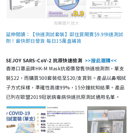
點擊圖片放大
延伸閱讀：【快速測試套裝】鄰住買開賣$9.9快速測試
劑！最快即日發貨 每日15萬盒補貨
SEJOY SARS-CoV-2 抗原快速檢測
>>按此選購<<
香港口罩品牌HK-M Mask抗疫價發售快速檢測劑，單支
裝$22，而購買500套裝低至$20/支買到。產品以鼻咽拭
子方式採樣，準確性高達99%，15分鐘就知結果。產品
已列在歐盟2019冠狀病毒病快速抗原測試通用名單。