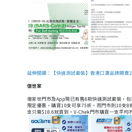
延伸閱讀：【快速測試套裝】香港口罩品牌開賣2款快速
億世家
億家世門市及App現已有售6款快速測試套裝，包括香港公司
限定優惠，購買10支可享75折，而門市則10支8折。現
支只需$18.6就買到。V-Chek門市購買一支平