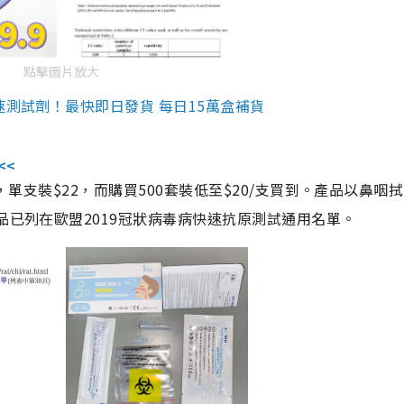
點擊圖片放大
速測試劑！最快即日發貨 每日15萬盒補貨
<<
，單支裝$22，而購買500套裝低至$20/支買到。產品以鼻咽
品已列在歐盟2019冠狀病毒病快速抗原測試通用名單。