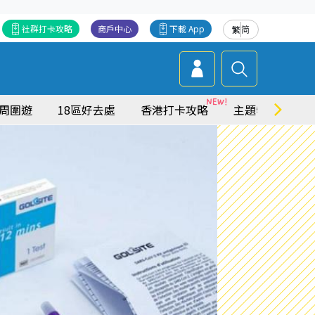
社群打卡攻略
商戶中心
下載 App
繁
简
周圍遊
18區好去處
香港打卡攻略
主題特集