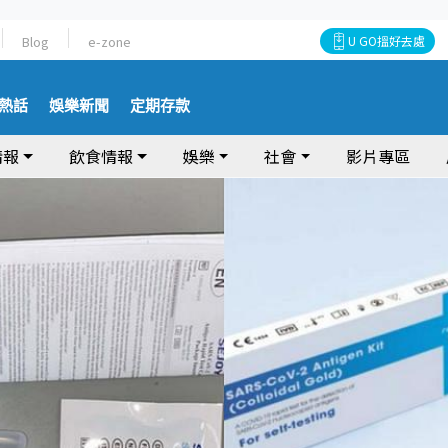
Blog
e-zone
U GO搵好去處
熱話
娛樂新聞
定期存款
情報
飲食情報
娛樂
社會
影片專區