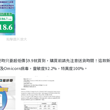
點擊圖片放大
劑，現時只要超低價$9.9就買到，購買前請先注意送貨時間！這款
Omicorn病毒，靈敏度92.2%，特異度100%。