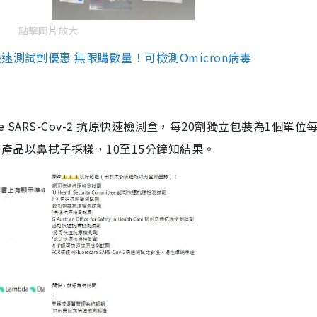
點擊圖片放大
測試劑優惠 無限購數量！可檢測Omicron病毒
are SARS-Cov-2 抗原快速檢測盒，每20劑獨立包裝為1個單位
5。產品以鼻拭子採樣，10至15分鐘知結果。