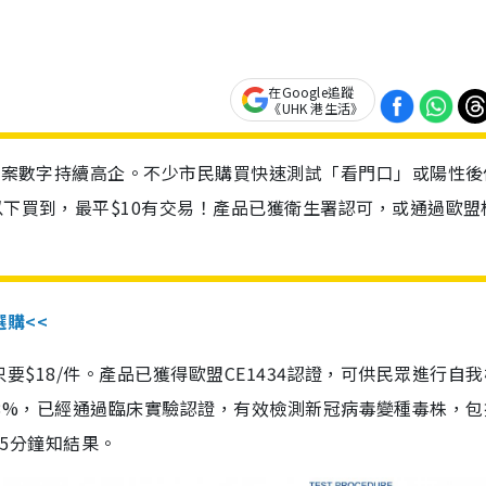
在Google追蹤
《UHK 港生活》
診個案數字持續高企。不少市民購買快速測試「看門口」或陽性後
以下買到，最平$10有交易！產品已獲衛生署認可，或通過歐盟
選購<<
惠價只要$18/件。產品已獲得歐盟CE1434認證，可供民眾進行自
性99.8%，已經通過臨床實驗認證，有效檢測新冠病毒變種毒株，
，15分鐘知結果。