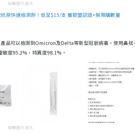
點擊圖片放大
3款抗原快速檢測劑！低至$15/支 獲歐盟認證+無限購數量
品可以檢測到Omicron及Delta等新型冠狀病毒，使用鼻拭
度95.2%，特異度98.1%。
點擊圖片放大