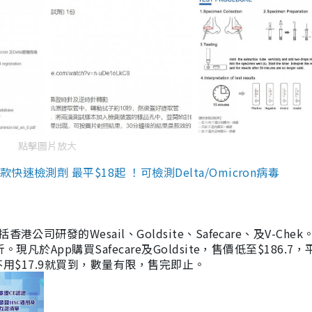
點擊圖片放大
檢測劑 最平$18起 ！可檢測Delta/Omicron病毒
研發的Wesail、Goldsite、Safecare、及V-Chek。
凡於App購買Safecare及Goldsite，售價低至$186.7
均不用$17.9就買到，數量有限，售完即止。