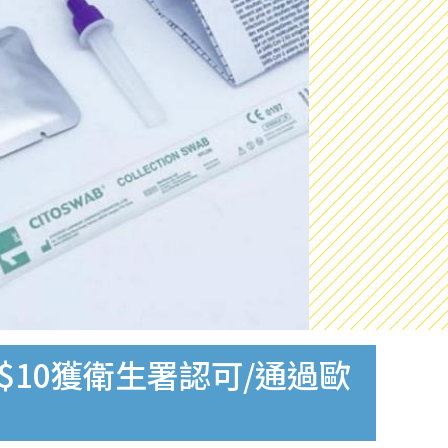
$10獲衛生署認可/通過歐