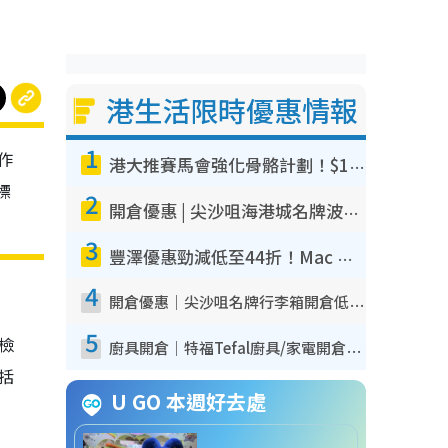
港生活限時優惠情報
1
作
港大推賽馬會強化骨骼計劃！$100骨質密度X光檢查 完成免費運動訓練送超市禮券！附參加資格
標
2
開倉優惠 | 尖沙咀海港城名牌波鞋開倉低至1折！On鞋$899起／Joy&Peace鞋履$98起
3
豐澤優惠勁減低至44折！Mac mini/iPhone17Pro大減價！廚房家電$220起
4
開倉優惠｜尖沙咀名牌行李箱開倉低至4折！一連5日 American Tourister/ace./Hallmark $200起！
5
我檢
廚具開倉｜特福Tefal廚具/家電開倉低至3折！$220起買平底鍋/炒鑊/湯煲！電飯煲/吸塵機/燙斗$418起
包括
U GO 本週好去處