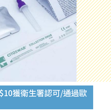
$10獲衛生署認可/通過歐