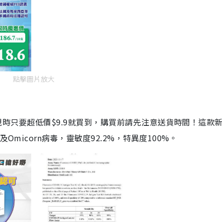
點擊圖片放大
劑，現時只要超低價$9.9就買到，購買前請先注意送貨時間！這款
Omicorn病毒，靈敏度92.2%，特異度100%。