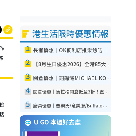
港生活限時優惠情報
1
作
長者優惠｜OK便利店推樂悠咭優惠！買麵包/牛奶/保健品拍卡即減
標
2
【8月生日優惠2026】全港85大食買玩著數攻略 自助餐/火鍋放題同行免費＋誠品/DONKI送現金券
3
開倉優惠｜銅鑼灣MICHAEL KORS開倉低至17折！直擊$500起買手袋/銀包/鞋款 必買經典Jet Set系列
4
開倉優惠｜馬拉松開倉低至3折！直擊$99起買adidas／New Balance／Puma鞋款 STANLEY保溫杯劈價至$119起
5
我檢
廚具優惠｜普樂氏/意美廚/Buffalo廚具低至3折！$89起買煎鍋／炒鑊／個人鍋 同場小家電激減至$99起
包括
U GO 本週好去處