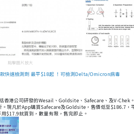
點擊圖片放大
檢測劑 最平$18起 ！可檢測Delta/Omicron病毒
研發的Wesail、Goldsite、Safecare、及V-Chek。
凡於App購買Safecare及Goldsite，售價低至$186.7
均不用$17.9就買到，數量有限，售完即止。