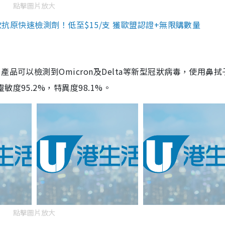
點擊圖片放大
3款抗原快速檢測劑！低至$15/支 獲歐盟認證+無限購數量
品可以檢測到Omicron及Delta等新型冠狀病毒，使用鼻拭
度95.2%，特異度98.1%。
點擊圖片放大