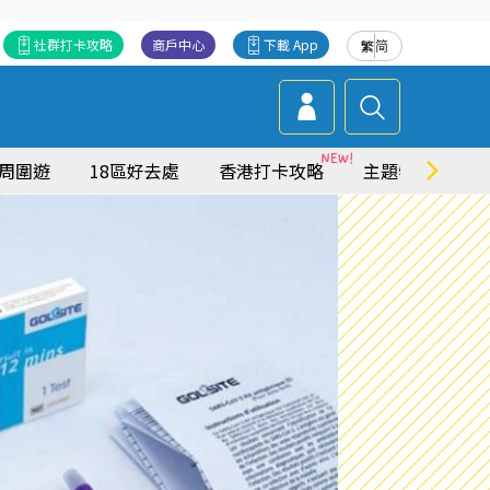
社群打卡攻略
商戶中心
下載 App
繁
简
周圍遊
18區好去處
香港打卡攻略
主題特集