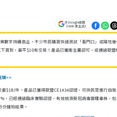
在Google追蹤
《UHK 港生活》
診個案數字持續高企。不少市民購買快速測試「看門口」或陽性後
以下買到，最平$10有交易！產品已獲衛生署認可，或通過歐盟
選購<<
惠價只要$18/件。產品已獲得歐盟CE1434認證，可供民眾進行自
性99.8%，已經通過臨床實驗認證，有效檢測新冠病毒變種毒株，
，15分鐘知結果。