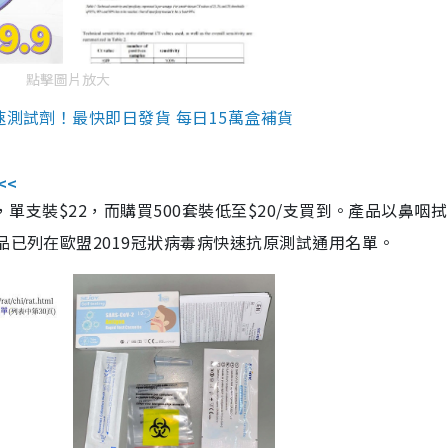
點擊圖片放大
速測試劑！最快即日發貨 每日15萬盒補貨
<<
，單支裝$22，而購買500套裝低至$20/支買到。產品以鼻咽
品已列在歐盟2019冠狀病毒病快速抗原測試通用名單。