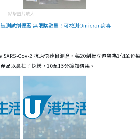
點擊圖片放大
測試劑優惠 無限購數量！可檢測Omicron病毒
are SARS-Cov-2 抗原快速檢測盒，每20劑獨立包裝為1個單位
5。產品以鼻拭子採樣，10至15分鐘知結果。