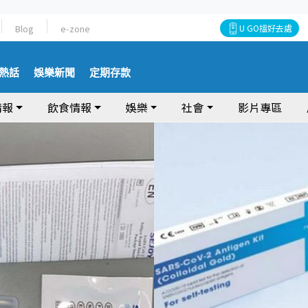
Blog
e-zone
U GO搵好去處
熱話
娛樂新聞
定期存款
情報
飲食情報
娛樂
社會
影片專區