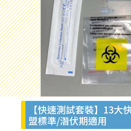
【快速測試套裝】13大快
盟標準/潛伏期適用