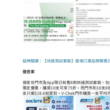
延伸閱讀：【快速測試套裝】香港口罩品牌開賣2款快速
億世家
億家世門市及App現已有售6款快速測試套裝，包括香港公司
限定優惠，購買10支可享75折，而門市則10支8折。現
支只需$18.6就買到。V-Chek門市購買一支平