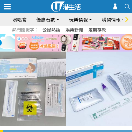
演唱會
優惠著數
玩樂情報
購物情報
熱門關鍵字：
公屋熱話
娛樂新聞
定期存款