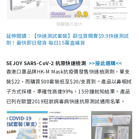
點擊圖片放大
延伸閱讀：【快速測試套裝】鄰住買開賣$9.9快速測試
劑！最快即日發貨 每日15萬盒補貨
SEJOY SARS-CoV-2 抗原快速檢測
>>按此選購<<
香港口罩品牌HK-M Mask抗疫價發售快速檢測劑，單支
裝$22，而購買500套裝低至$20/支買到。產品以鼻咽拭
子方式採樣，準確性高達99%，15分鐘就知結果。產品
已列在歐盟2019冠狀病毒病快速抗原測試通用名單。