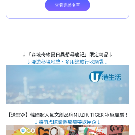
↓「森境奇緣夏日異想尋龍記」限定精品↓
↓漫遊秘境地墊、多用途旅行收納袋↓
【送您🐯】韓國超人氣文創品牌MUZIK TIGER 冰感風扇！
↓將萌虎嘅慵懶療癒帶返屋企↓