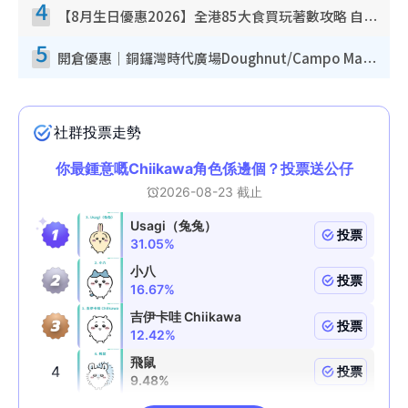
4
【8月生日優惠2026】全港85大食買玩著數攻略 自助餐/火鍋放題同行免費＋誠品/DONKI送現金券
5
開倉優惠｜銅鑼灣時代廣場Doughnut/Campo Marzio開倉低至1折！背囊、書包、手袋劈價$200起