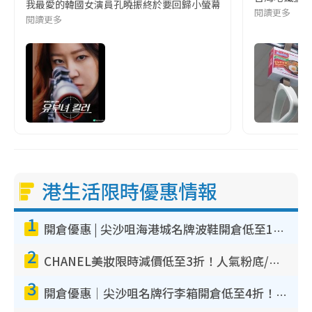
我最愛的韓國女演員孔曉振終於要回歸小螢幕啦!這次的劇本改編自同名
閱讀更多
閱讀更多
港生活限時優惠情報
1
開倉優惠 | 尖沙咀海港城名牌波鞋開倉低至1折！On鞋$899起／Joy&Peace鞋履$98起
2
CHANEL美妝限時減價低至3折！人氣粉底/唇膏/精華液低至$275！COCO香水都有平
3
開倉優惠｜尖沙咀名牌行李箱開倉低至4折！一連5日 American Tourister/ace./Hallmark $200起！