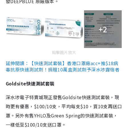
發DEEPBLUE 原廠版本。
+2
點擊圖片放大
延伸閱讀：【快速測試套裝】香港口罩廠acc+推$18病
毒抗原快速測試劑！捐贈10萬盒測試劑予深水埗露宿者
Goldsite快速測試套裝
深水埗電子特賣城現正發售Goldsite快速測試套裝，現
時更有優惠，$100/10支，平均每支$10，買10支再送口
罩。另外有售YHLO及Green Spring的快速測試套裝，
一樣低至$100/10支送口罩。