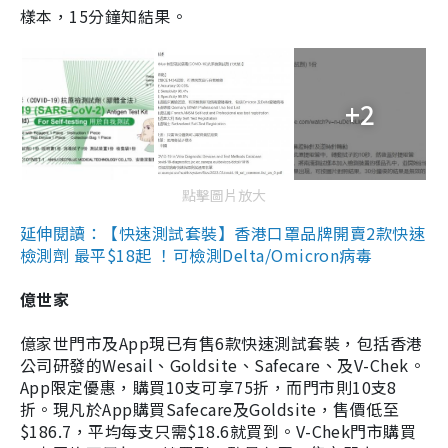
樣本，15分鐘知結果。
+2
點擊圖片放大
延伸閱讀：【快速測試套裝】香港口罩品牌開賣2款快速
檢測劑 最平$18起 ！可檢測Delta/Omicron病毒
億世家
億家世門市及App現已有售6款快速測試套裝，包括香港
公司研發的Wesail、Goldsite、Safecare、及V-Chek。
App限定優惠，購買10支可享75折，而門市則10支8
折。現凡於App購買Safecare及Goldsite，售價低至
$186.7，平均每支只需$18.6就買到。V-Chek門市購買