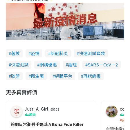
著數
疫情
新冠肺炎
快速測試套裝
快速測試
網購優惠
護理
SARS－CoV－2
歐盟
衞生署
網購平台
冠狀病毒
更多真實評價
Just_A_Girl_eats
co c
娛樂
吹
台灣
追劇日常🎬 殺手媽咪 A Bona Fide Killer
台灣地鐵宣