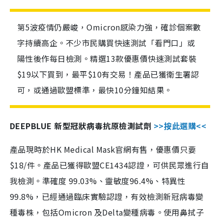
第5波疫情仍嚴峻，Omicron感染力強，確診個案數
字持續高企。不少市民購買快速測試「看門口」或
陽性後作每日檢測。精選13款優惠價快速測試套裝
$19以下買到，最平$10有交易！產品已獲衛生署認
可，或通過歐盟標準，最快10分鐘知結果。
DEEPBLUE 新型冠狀病毒抗原檢測試劑
>>按此選購<<
產品現時於HK Medical Mask官網有售，優惠價只要
$18/件。產品已獲得歐盟CE1434認證，可供民眾進行自
我檢測。準確度 99.03%、靈敏度96.4%、特異性
99.8%，已經通過臨床實驗認證，有效檢測新冠病毒變
種毒株，包括Omicron 及Delta變種病毒。使用鼻拭子