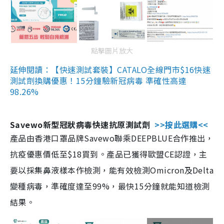
點擊圖片放大
延伸閱讀：【快速測試套裝】CATALO全線門市$16快速
測試劑換購優惠！15分鐘驗新冠病毒 準確性高達
98.26%
Savewo新型冠狀病毒快速抗原測試劑
>>按此選購<<
產品由香港口罩品牌Savewo聯乘DEEPBLUE合作推出，
抗疫優惠價低至$18買到。產品已獲得歐盟CE認證，主
要以採集鼻液樣本作檢測，能有效檢測Omicron及Delta
變種病毒，準確度達至99%，最快15分鐘就能知道檢測
結果。