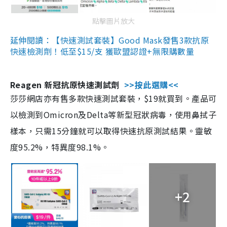
點擊圖片放大
延伸閱讀：【快速測試套裝】Good Mask發售3款抗原
快速檢測劑！低至$15/支 獲歐盟認證+無限購數量
Reagen 新冠抗原快速測試劑
>>按此選購<<
莎莎網店亦有售多款快速測試套裝，$19就買到。產品可
以檢測到Omicron及Delta等新型冠狀病毒，使用鼻拭子
樣本，只需15分鐘就可以取得快速抗原測試結果。靈敏
度95.2%，特異度98.1%。
+2