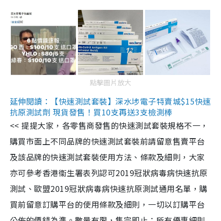
點擊圖片放大
延伸閱讀：【快速測試套裝】深水埗電子特賣城$15快速
抗原測試劑 現貨發售！買10支再送3支檢測棒
<< 提提大家，各零售商發售的快速測試套裝規格不一，
購買市面上不同品牌的快速測試套裝前請留意售賣平台
及該品牌的快速測試套裝使用方法、條款及細則，大家
亦可參考香港衞生署表列認可2019冠狀病毒病快速抗原
測試、歐盟2019冠狀病毒病快速抗原測試通用名單，購
買前留意訂購平台的使用條款及細則，一切以訂購平台
公佈的價錢為準。數量有限，售完即止；所有優惠細則