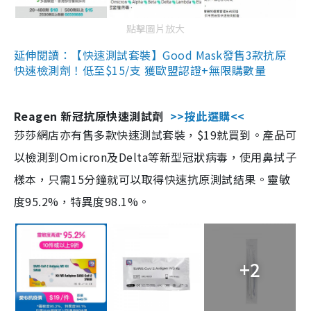
點擊圖片放大
延伸閱讀：【快速測試套裝】Good Mask發售3款抗原
快速檢測劑！低至$15/支 獲歐盟認證+無限購數量
Reagen 新冠抗原快速測試劑
>>按此選購<<
莎莎網店亦有售多款快速測試套裝，$19就買到。產品可
以檢測到Omicron及Delta等新型冠狀病毒，使用鼻拭子
樣本，只需15分鐘就可以取得快速抗原測試結果。靈敏
度95.2%，特異度98.1%。
+2