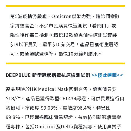
第5波疫情仍嚴峻，Omicron感染力強，確診個案數
字持續高企。不少市民購買快速測試「看門口」或
陽性後作每日檢測。精選13款優惠價快速測試套裝
$19以下買到，最平$10有交易！產品已獲衛生署認
可，或通過歐盟標準，最快10分鐘知結果。
DEEPBLUE 新型冠狀病毒抗原檢測試劑
>>按此選購<<
產品現時於HK Medical Mask官網有售，優惠價只要
$18/件。產品已獲得歐盟CE1434認證，可供民眾進行自
我檢測。準確度 99.03%、靈敏度96.4%、特異性
99.8%，已經通過臨床實驗認證，有效檢測新冠病毒變
種毒株，包括Omicron 及Delta變種病毒。使用鼻拭子