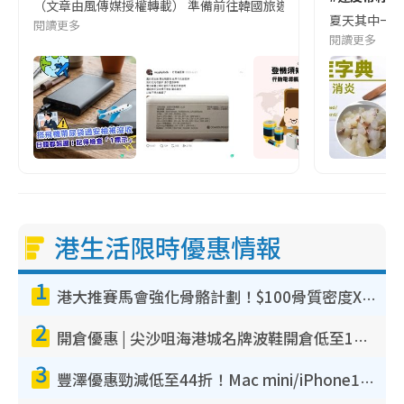
（文章由風傳媒授權轉載） 準備前往韓國旅遊的民眾，近期要特別留
夏天其中一種時
閱讀更多
閱讀更多
港生活限時優惠情報
1
港大推賽馬會強化骨骼計劃！$100骨質密度X光檢查 完成免費運動訓練送超市禮券！附參加資格
2
開倉優惠 | 尖沙咀海港城名牌波鞋開倉低至1折！On鞋$899起／Joy&Peace鞋履$98起
3
豐澤優惠勁減低至44折！Mac mini/iPhone17Pro大減價！廚房家電$220起