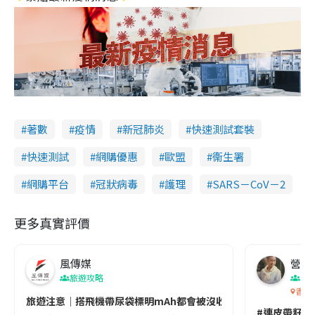
著數
疫情
新冠肺炎
快速測試套裝
快速測試
網購優惠
歐盟
衞生署
網購平台
冠狀病毒
護理
SARS－CoV－2
更多真實評價
風傳媒
營養教
旅遊攻略
生
香港
旅遊注意｜搭飛機帶尿袋標明mAh都會被沒收😱出發前切記檢查「1
#連皮帶籽都