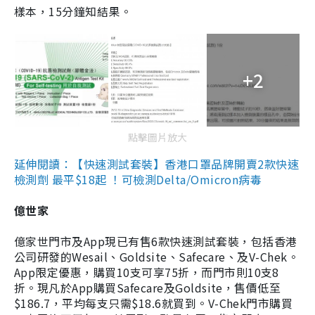
樣本，15分鐘知結果。
+2
點擊圖片放大
延伸閱讀：【快速測試套裝】香港口罩品牌開賣2款快速
檢測劑 最平$18起 ！可檢測Delta/Omicron病毒
億世家
億家世門市及App現已有售6款快速測試套裝，包括香港
公司研發的Wesail、Goldsite、Safecare、及V-Chek。
App限定優惠，購買10支可享75折，而門市則10支8
折。現凡於App購買Safecare及Goldsite，售價低至
$186.7，平均每支只需$18.6就買到。V-Chek門市購買