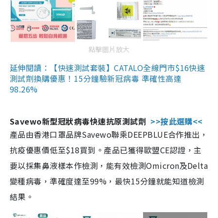
點擊圖片放大
延伸閱讀：【快速測試套裝】CATALO全線門市$16快速
測試劑換購優惠！15分鐘驗新冠病毒 準確性高達
98.26%
Savewo新型冠狀病毒快速抗原測試劑
>>按此選購<<
產品由香港口罩品牌Savewo聯乘DEEPBLUE合作推出，
抗疫優惠價低至$18買到。產品已獲得歐盟CE認證，主
要以採集鼻液樣本作檢測，能有效檢測Omicron及Delta
變種病毒，準確度達至99%，最快15分鐘就能知道檢測
結果。