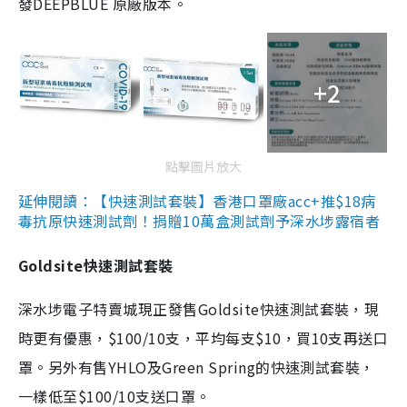
發DEEPBLUE 原廠版本。
+2
點擊圖片放大
延伸閱讀：【快速測試套裝】香港口罩廠acc+推$18病
毒抗原快速測試劑！捐贈10萬盒測試劑予深水埗露宿者
Goldsite快速測試套裝
深水埗電子特賣城現正發售Goldsite快速測試套裝，現
時更有優惠，$100/10支，平均每支$10，買10支再送口
罩。另外有售YHLO及Green Spring的快速測試套裝，
一樣低至$100/10支送口罩。