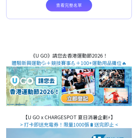
《U GO》請您去香港運動節2026！
體驗新興運動💦＋競技賽事💪＋100+運動用品攤位🔥
【U GO x CHARGESPOT 夏日消暑企劃⚡】
> 打卡即送充電券！限量1000張🔋送完即止 <