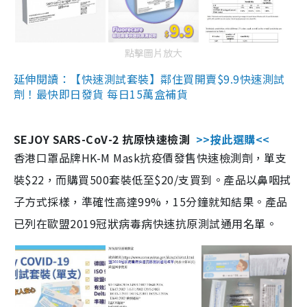
點擊圖片放大
延伸閱讀：【快速測試套裝】鄰住買開賣$9.9快速測試
劑！最快即日發貨 每日15萬盒補貨
SEJOY SARS-CoV-2 抗原快速檢測
>>按此選購<<
香港口罩品牌HK-M Mask抗疫價發售快速檢測劑，單支
裝$22，而購買500套裝低至$20/支買到。產品以鼻咽拭
子方式採樣，準確性高達99%，15分鐘就知結果。產品
已列在歐盟2019冠狀病毒病快速抗原測試通用名單。