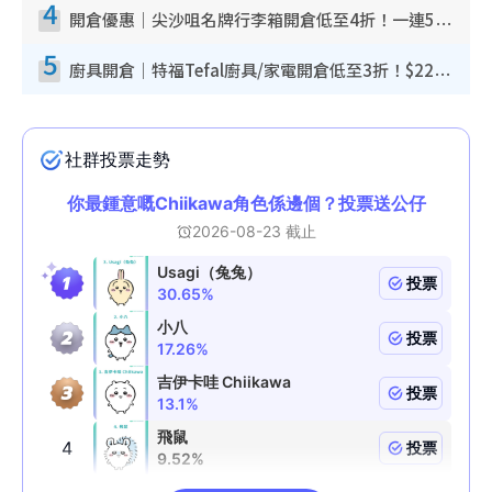
4
開倉優惠｜尖沙咀名牌行李箱開倉低至4折！一連5日 American Tourister/ace./Hallmark $200起！
5
廚具開倉｜特福Tefal廚具/家電開倉低至3折！$220起買平底鍋/炒鑊/湯煲！電飯煲/吸塵機/燙斗$418起