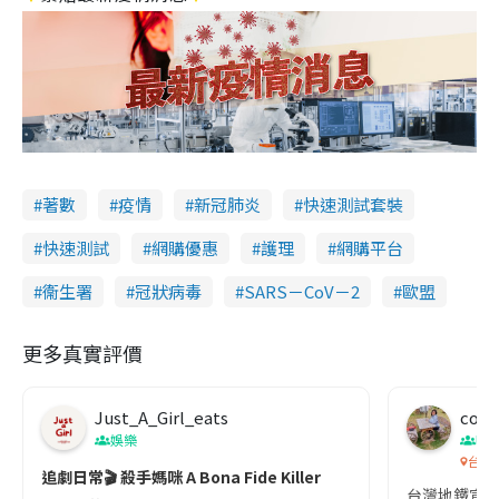
著數
疫情
新冠肺炎
快速測試套裝
快速測試
網購優惠
護理
網購平台
衞生署
冠狀病毒
SARS－CoV－2
歐盟
更多真實評價
Just_A_Girl_eats
co c
娛樂
吹
台灣
追劇日常🎬 殺手媽咪 A Bona Fide Killer
台灣地鐵宣