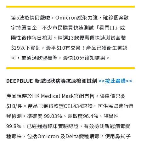
第5波疫情仍嚴峻，Omicron感染力強，確診個案數
字持續高企。不少市民購買快速測試「看門口」或
陽性後作每日檢測。精選13款優惠價快速測試套裝
$19以下買到，最平$10有交易！產品已獲衛生署認
可，或通過歐盟標準，最快10分鐘知結果。
DEEPBLUE 新型冠狀病毒抗原檢測試劑
>>按此選購<<
產品現時於HK Medical Mask官網有售，優惠價只要
$18/件。產品已獲得歐盟CE1434認證，可供民眾進行自
我檢測。準確度 99.03%、靈敏度96.4%、特異性
99.8%，已經通過臨床實驗認證，有效檢測新冠病毒變
種毒株，包括Omicron 及Delta變種病毒。使用鼻拭子