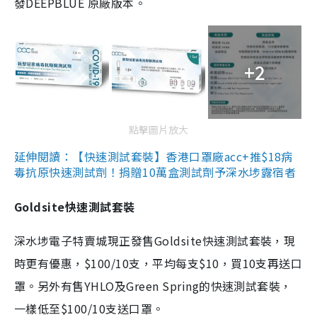
發DEEPBLUE 原廠版本。
+2
點擊圖片放大
延伸閱讀：【快速測試套裝】香港口罩廠acc+推$18病
毒抗原快速測試劑！捐贈10萬盒測試劑予深水埗露宿者
Goldsite快速測試套裝
深水埗電子特賣城現正發售Goldsite快速測試套裝，現
時更有優惠，$100/10支，平均每支$10，買10支再送口
罩。另外有售YHLO及Green Spring的快速測試套裝，
一樣低至$100/10支送口罩。