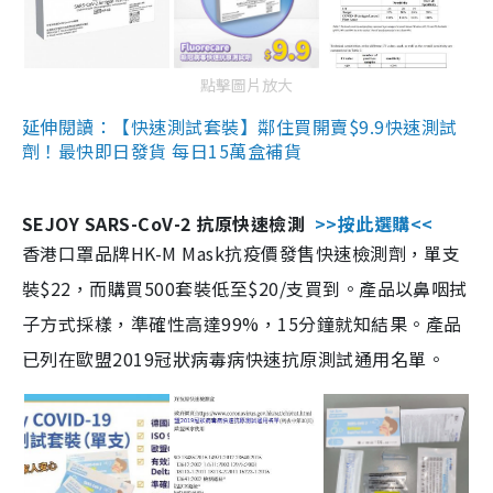
點擊圖片放大
延伸閱讀：【快速測試套裝】鄰住買開賣$9.9快速測試
劑！最快即日發貨 每日15萬盒補貨
SEJOY SARS-CoV-2 抗原快速檢測
>>按此選購<<
香港口罩品牌HK-M Mask抗疫價發售快速檢測劑，單支
裝$22，而購買500套裝低至$20/支買到。產品以鼻咽拭
子方式採樣，準確性高達99%，15分鐘就知結果。產品
已列在歐盟2019冠狀病毒病快速抗原測試通用名單。