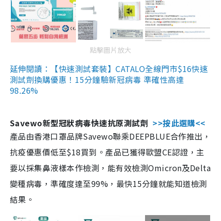
點擊圖片放大
延伸閱讀：【快速測試套裝】CATALO全線門市$16快速
測試劑換購優惠！15分鐘驗新冠病毒 準確性高達
98.26%
Savewo新型冠狀病毒快速抗原測試劑
>>按此選購<<
產品由香港口罩品牌Savewo聯乘DEEPBLUE合作推出，
抗疫優惠價低至$18買到。產品已獲得歐盟CE認證，主
要以採集鼻液樣本作檢測，能有效檢測Omicron及Delta
變種病毒，準確度達至99%，最快15分鐘就能知道檢測
結果。