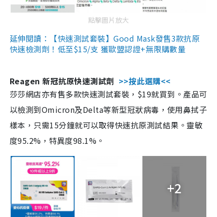
點擊圖片放大
延伸閱讀：【快速測試套裝】Good Mask發售3款抗原
快速檢測劑！低至$15/支 獲歐盟認證+無限購數量
Reagen 新冠抗原快速測試劑
>>按此選購<<
莎莎網店亦有售多款快速測試套裝，$19就買到。產品可
以檢測到Omicron及Delta等新型冠狀病毒，使用鼻拭子
樣本，只需15分鐘就可以取得快速抗原測試結果。靈敏
度95.2%，特異度98.1%。
+2