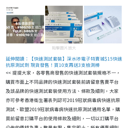
點擊圖片放大
延伸閱讀：【快速測試套裝】深水埗電子特賣城$15快速
抗原測試劑 現貨發售！買10支再送3支檢測棒
<< 提提大家，各零售商發售的快速測試套裝規格不一，
購買市面上不同品牌的快速測試套裝前請留意售賣平台
及該品牌的快速測試套裝使用方法、條款及細則，大家
亦可參考香港衞生署表列認可2019冠狀病毒病快速抗原
測試、歐盟2019冠狀病毒病快速抗原測試通用名單，購
買前留意訂購平台的使用條款及細則，一切以訂購平台
公佈的價錢為準。數量有限，售完即止；所有優惠細則