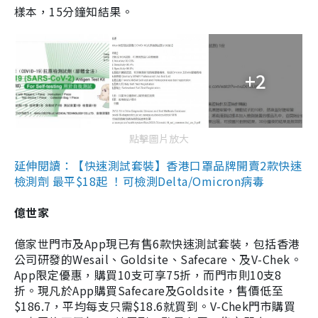
樣本，15分鐘知結果。
+2
點擊圖片放大
延伸閱讀：【快速測試套裝】香港口罩品牌開賣2款快速
檢測劑 最平$18起 ！可檢測Delta/Omicron病毒
億世家
億家世門市及App現已有售6款快速測試套裝，包括香港
公司研發的Wesail、Goldsite、Safecare、及V-Chek。
App限定優惠，購買10支可享75折，而門市則10支8
折。現凡於App購買Safecare及Goldsite，售價低至
$186.7，平均每支只需$18.6就買到。V-Chek門市購買