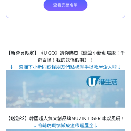
【新會員限定】《U GO》請你睇👹《蠟筆小新劇場版：千
奇百怪！我的妖怪假期》！
↓一齊睇下小新同妖怪朋友們點樣聯手拯救屋企人啦↓
【送您🐯】韓國超人氣文創品牌MUZIK TIGER 冰感風扇！
↓將萌虎嘅慵懶療癒帶返屋企↓