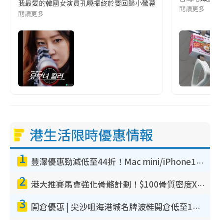
我最愛的韓國女演員孔曉振終於要回歸小螢幕啦!這次的劇本改編自同名
閱讀更多
閱讀更多
港生活限時優惠情報
1
豐澤優惠勁減低至44折！Mac mini/iPhone17Pro大減價！廚房家電$220起
2
港大推賽馬會強化骨骼計劃！$100骨質密度X光檢查 完成免費運動訓練送超市禮券！附參加資格
3
開倉優惠 | 尖沙咀海港城名牌波鞋開倉低至1折！On鞋$899起／Joy&Peace鞋履$98起