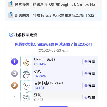
4
開倉優惠｜銅鑼灣時代廣場Doughnut/Campo Marzio開倉低至1折！背囊、書包、手袋劈價$200起
5
廚具開倉｜特福Tefal廚具/家電開倉低至3折！$220起買平底鍋/炒鑊/湯煲！電飯煲/吸塵機/燙斗$418起