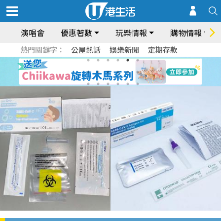
演唱會
優惠著數
玩樂情報
購物情報
熱門關鍵字：
公屋熱話
娛樂新聞
定期存款