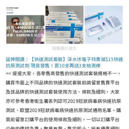
點擊圖片放大
延伸閱讀：【快速測試套裝】深水埗電子特賣城$15快速
抗原測試劑 現貨發售！買10支再送3支檢測棒
<< 提提大家，各零售商發售的快速測試套裝規格不一，
購買市面上不同品牌的快速測試套裝前請留意售賣平台
及該品牌的快速測試套裝使用方法、條款及細則，大家
亦可參考香港衞生署表列認可2019冠狀病毒病快速抗原
測試、歐盟2019冠狀病毒病快速抗原測試通用名單，購
買前留意訂購平台的使用條款及細則，一切以訂購平台
公佈的價錢為準。數量有限，售完即止；所有優惠細則