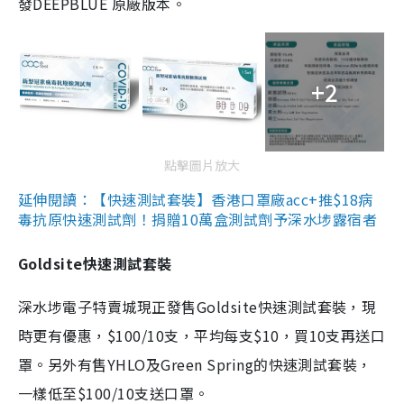
發DEEPBLUE 原廠版本。
+2
點擊圖片放大
延伸閱讀：【快速測試套裝】香港口罩廠acc+推$18病
毒抗原快速測試劑！捐贈10萬盒測試劑予深水埗露宿者
Goldsite快速測試套裝
深水埗電子特賣城現正發售Goldsite快速測試套裝，現
時更有優惠，$100/10支，平均每支$10，買10支再送口
罩。另外有售YHLO及Green Spring的快速測試套裝，
一樣低至$100/10支送口罩。