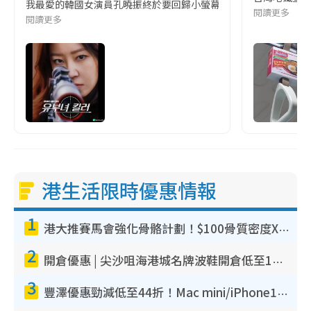
我最愛的韓國女演員孔曉振終於要回歸小螢幕啦!這次的劇本改編自同名
閱讀更多
閱讀更多
港生活限時優惠情報
1
港大推賽馬會強化骨骼計劃！$100骨質密度X光檢查 完成免費運動訓練送超市禮券！附參加資格
2
開倉優惠 | 尖沙咀海港城名牌波鞋開倉低至1折！On鞋$899起／Joy&Peace鞋履$98起
3
豐澤優惠勁減低至44折！Mac mini/iPhone17Pro大減價！廚房家電$220起