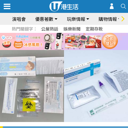
演唱會
優惠著數
玩樂情報
購物情報
熱門關鍵字：
公屋熱話
娛樂新聞
定期存款