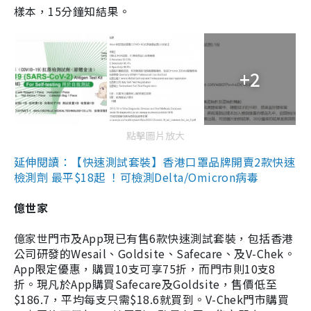
樣本，15分鐘知結果。
+2
點擊圖片放大
延伸閱讀：【快速測試套裝】香港口罩品牌開賣2款快速
檢測劑 最平$18起 ！可檢測Delta/Omicron病毒
億世家
億家世門市及App現已有售6款快速測試套裝，包括香港
公司研發的Wesail、Goldsite、Safecare、及V-Chek。
App限定優惠，購買10支可享75折，而門市則10支8
折。現凡於App購買Safecare及Goldsite，售價低至
$186.7，平均每支只需$18.6就買到。V-Chek門市購買