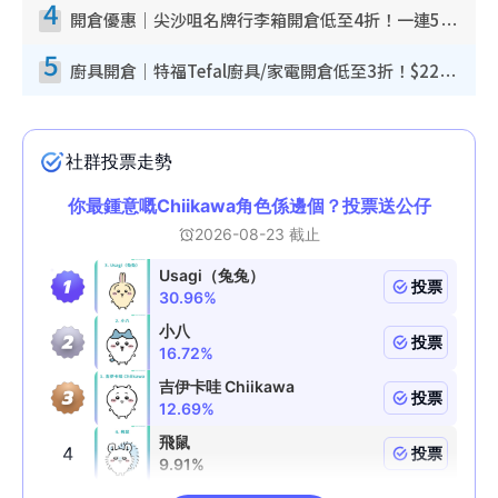
4
開倉優惠｜尖沙咀名牌行李箱開倉低至4折！一連5日 American Tourister/ace./Hallmark $200起！
5
廚具開倉｜特福Tefal廚具/家電開倉低至3折！$220起買平底鍋/炒鑊/湯煲！電飯煲/吸塵機/燙斗$418起