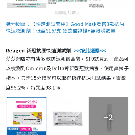
點擊圖片放大
延伸閱讀：【快速測試套裝】Good Mask發售3款抗原
快速檢測劑！低至$15/支 獲歐盟認證+無限購數量
Reagen 新冠抗原快速測試劑
>>按此選購<<
莎莎網店亦有售多款快速測試套裝，$19就買到。產品可
以檢測到Omicron及Delta等新型冠狀病毒，使用鼻拭子
樣本，只需15分鐘就可以取得快速抗原測試結果。靈敏
度95.2%，特異度98.1%。
+2