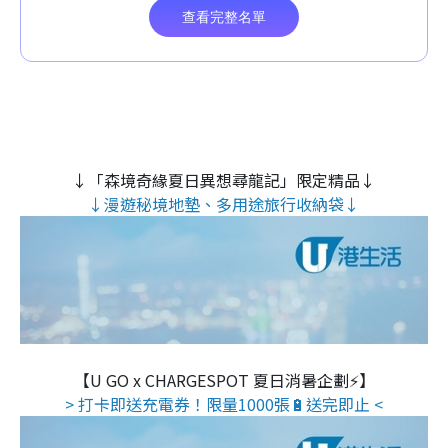
↓「森境奇緣夏日異想尋龍記」限定精品↓
↓漫遊秘境地墊、多用途旅行收納袋↓
【U GO x CHARGESPOT 夏日消暑企劃⚡】
> 打卡即送充電券！限量1000張🔋送完即止 <