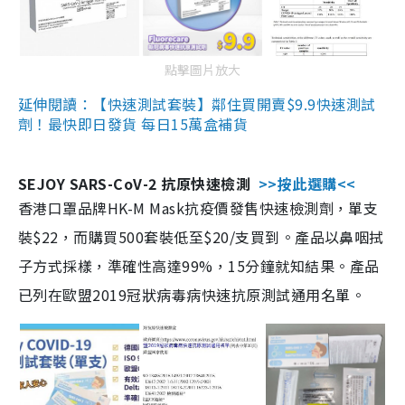
點擊圖片放大
延伸閱讀：【快速測試套裝】鄰住買開賣$9.9快速測試
劑！最快即日發貨 每日15萬盒補貨
SEJOY SARS-CoV-2 抗原快速檢測
>>按此選購<<
香港口罩品牌HK-M Mask抗疫價發售快速檢測劑，單支
裝$22，而購買500套裝低至$20/支買到。產品以鼻咽拭
子方式採樣，準確性高達99%，15分鐘就知結果。產品
已列在歐盟2019冠狀病毒病快速抗原測試通用名單。