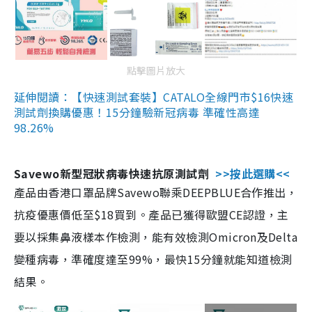
點擊圖片放大
延伸閱讀：【快速測試套裝】CATALO全線門市$16快速
測試劑換購優惠！15分鐘驗新冠病毒 準確性高達
98.26%
Savewo新型冠狀病毒快速抗原測試劑
>>按此選購<<
產品由香港口罩品牌Savewo聯乘DEEPBLUE合作推出，
抗疫優惠價低至$18買到。產品已獲得歐盟CE認證，主
要以採集鼻液樣本作檢測，能有效檢測Omicron及Delta
變種病毒，準確度達至99%，最快15分鐘就能知道檢測
結果。