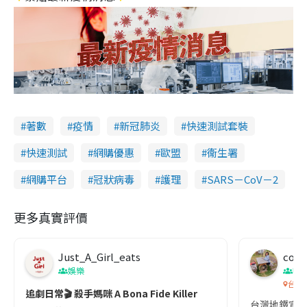
著數
疫情
新冠肺炎
快速測試套裝
快速測試
網購優惠
歐盟
衞生署
網購平台
冠狀病毒
護理
SARS－CoV－2
更多真實評價
Just_A_Girl_eats
co c
娛樂
吹
台灣
追劇日常🎬 殺手媽咪 A Bona Fide Killer
台灣地鐵宣