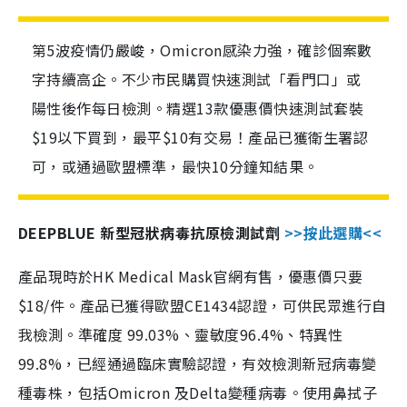
第5波疫情仍嚴峻，Omicron感染力強，確診個案數
字持續高企。不少市民購買快速測試「看門口」或
陽性後作每日檢測。精選13款優惠價快速測試套裝
$19以下買到，最平$10有交易！產品已獲衛生署認
可，或通過歐盟標準，最快10分鐘知結果。
DEEPBLUE 新型冠狀病毒抗原檢測試劑
>>按此選購<<
產品現時於HK Medical Mask官網有售，優惠價只要
$18/件。產品已獲得歐盟CE1434認證，可供民眾進行自
我檢測。準確度 99.03%、靈敏度96.4%、特異性
99.8%，已經通過臨床實驗認證，有效檢測新冠病毒變
種毒株，包括Omicron 及Delta變種病毒。使用鼻拭子