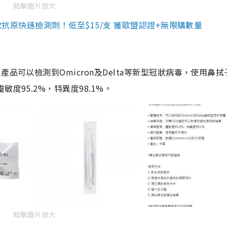
點擊圖片放大
3款抗原快速檢測劑！低至$15/支 獲歐盟認證+無限購數量
品可以檢測到Omicron及Delta等新型冠狀病毒，使用鼻拭
度95.2%，特異度98.1%。
點擊圖片放大