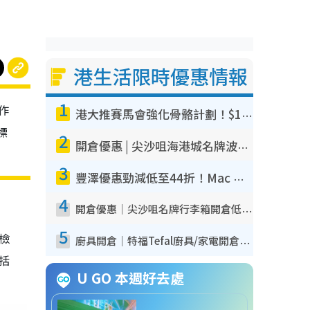
港生活限時優惠情報
1
作
港大推賽馬會強化骨骼計劃！$100骨質密度X光檢查 完成免費運動訓練送超市禮券！附參加資格
標
2
開倉優惠 | 尖沙咀海港城名牌波鞋開倉低至1折！On鞋$899起／Joy&Peace鞋履$98起
3
豐澤優惠勁減低至44折！Mac mini/iPhone17Pro大減價！廚房家電$220起
4
開倉優惠｜尖沙咀名牌行李箱開倉低至4折！一連5日 American Tourister/ace./Hallmark $200起！
5
我檢
廚具開倉｜特福Tefal廚具/家電開倉低至3折！$220起買平底鍋/炒鑊/湯煲！電飯煲/吸塵機/燙斗$418起
包括
U GO 本週好去處