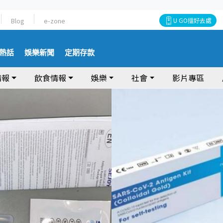
Blog
e-zone
U GO搵好去處
熱話
娛樂新聞
定期存款
情報
飲食情報
娛樂
社會
影片專區