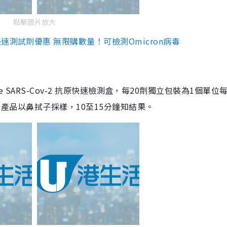
點擊圖片放大
測試劑優惠 無限購數量！可檢測Omicron病毒
are SARS-Cov-2 抗原快速檢測盒，每20劑獨立包裝為1個單位
5。產品以鼻拭子採樣，10至15分鐘知結果。