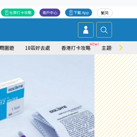
社群打卡攻略
商戶中心
下載 App
繁
简
周圍遊
18區好去處
香港打卡攻略
主題特集