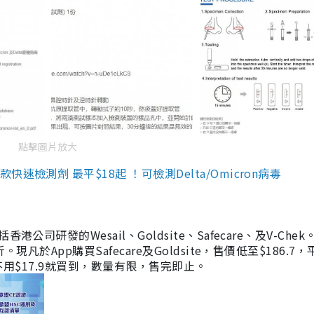
點擊圖片放大
檢測劑 最平$18起 ！可檢測Delta/Omicron病毒
研發的Wesail、Goldsite、Safecare、及V-Chek。
凡於App購買Safecare及Goldsite，售價低至$186.7
均不用$17.9就買到，數量有限，售完即止。