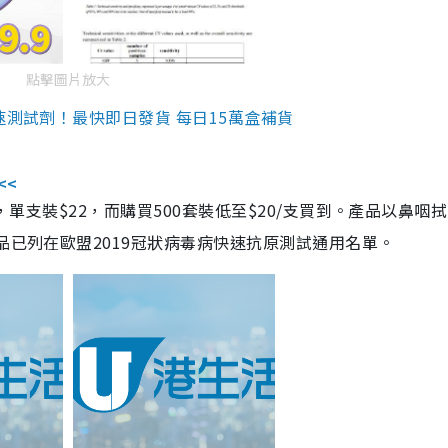
點擊圖片放大
速測試劑！最快即日發貨 每日15萬盒補貨
<<
，單支裝$22，而購買500套裝低至$20/支買到。產品以鼻咽
品已列在歐盟2019冠狀病毒病快速抗原測試通用名單。