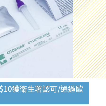
$10獲衛生署認可/通過歐