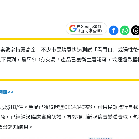
在Google追蹤
《UHK 港生活》
診個案數字持續高企。不少市民購買快速測試「看門口」或陽性後
以下買到，最平$10有交易！產品已獲衛生署認可，或通過歐盟
選購<<
惠價只要$18/件。產品已獲得歐盟CE1434認證，可供民眾進行自
性99.8%，已經通過臨床實驗認證，有效檢測新冠病毒變種毒株，
，15分鐘知結果。