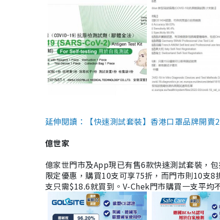
延伸閱讀：【快速測試套裝】香港口罩品牌開賣2款快速
億世家
億家世門市及App現已有售6款快速測試套裝，包括香港公司
限定優惠，購買10支可享75折，而門市則10支8折。現
支只需$18.6就買到。V-Chek門市購買一支平