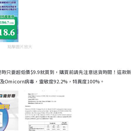
點擊圖片放大
劑，現時只要超低價$9.9就買到，購買前請先注意送貨時間！這款
Omicorn病毒，靈敏度92.2%，特異度100%。