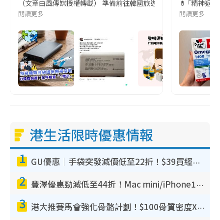
（文章由風傳媒授權轉載） 準備前往韓國旅遊的民眾，近期要特別留
💊 ｢精神返
閱讀更多
閱讀更多
港生活限時優惠情報
1
GU優惠｜手袋突發減價低至22折！$39買經典波士頓包/餃子袋！飾物同步減價$29起！
2
豐澤優惠勁減低至44折！Mac mini/iPhone17Pro大減價！廚房家電$220起
3
港大推賽馬會強化骨骼計劃！$100骨質密度X光檢查 完成免費運動訓練送超市禮券！附參加資格