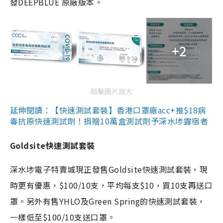
發DEEPBLUE 原廠版本。
+2
點擊圖片放大
延伸閱讀：【快速測試套裝】香港口罩廠acc+推$18病
毒抗原快速測試劑！捐贈10萬盒測試劑予深水埗露宿者
Goldsite快速測試套裝
深水埗電子特賣城現正發售Goldsite快速測試套裝，現
時更有優惠，$100/10支，平均每支$10，買10支再送口
罩。另外有售YHLO及Green Spring的快速測試套裝，
一樣低至$100/10支送口罩。