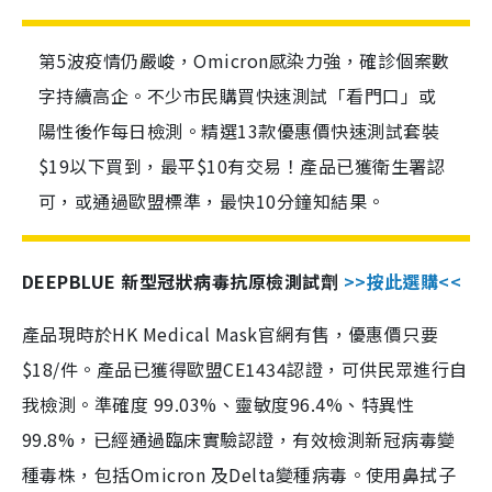
第5波疫情仍嚴峻，Omicron感染力強，確診個案數
字持續高企。不少市民購買快速測試「看門口」或
陽性後作每日檢測。精選13款優惠價快速測試套裝
$19以下買到，最平$10有交易！產品已獲衛生署認
可，或通過歐盟標準，最快10分鐘知結果。
DEEPBLUE 新型冠狀病毒抗原檢測試劑
>>按此選購<<
產品現時於HK Medical Mask官網有售，優惠價只要
$18/件。產品已獲得歐盟CE1434認證，可供民眾進行自
我檢測。準確度 99.03%、靈敏度96.4%、特異性
99.8%，已經通過臨床實驗認證，有效檢測新冠病毒變
種毒株，包括Omicron 及Delta變種病毒。使用鼻拭子