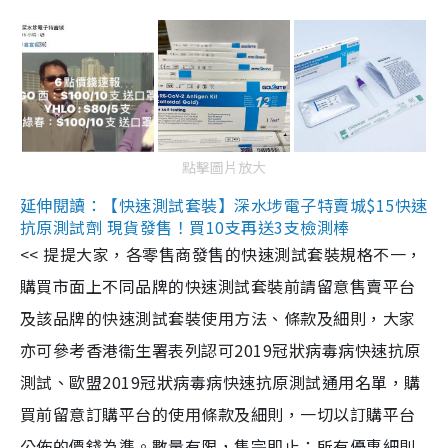
點擊圖片放大
延伸閱讀：【快速測試套裝】深水埗電子特賣城$15快速
抗原測試劑 現貨發售！買10支再送3支檢測棒
<< 提提大家，各零售商發售的快速測試套裝規格不一，
購買市面上不同品牌的快速測試套裝前請留意售賣平台
及該品牌的快速測試套裝使用方法、條款及細則，大家
亦可參考香港衞生署表列認可2019冠狀病毒病快速抗原
測試、歐盟2019冠狀病毒病快速抗原測試通用名單，購
買前留意訂購平台的使用條款及細則，一切以訂購平台
公佈的價錢為準。數量有限，售完即止；所有優惠細則