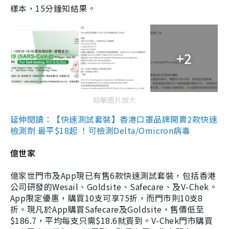
樣本，15分鐘知結果。
+2
點擊圖片放大
延伸閱讀：【快速測試套裝】香港口罩品牌開賣2款快速
檢測劑 最平$18起 ！可檢測Delta/Omicron病毒
億世家
億家世門市及App現已有售6款快速測試套裝，包括香港
公司研發的Wesail、Goldsite、Safecare、及V-Chek。
App限定優惠，購買10支可享75折，而門市則10支8
折。現凡於App購買Safecare及Goldsite，售價低至
$186.7，平均每支只需$18.6就買到。V-Chek門市購買