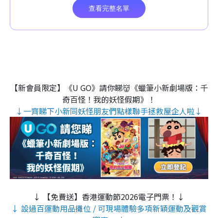
【新會員限定】《U GO》請你睇👹《蠟筆小新劇場版：千
奇百怪！我的妖怪假期》！
↓一齊睇下小新同妖怪朋友們點樣聯手拯救屋企人啦↓
↓ 【免費送】香港運動節2026電子門票！↓
↓ 設過百運動用品攤位 / 可現場體驗多項新穎運動及觀賞