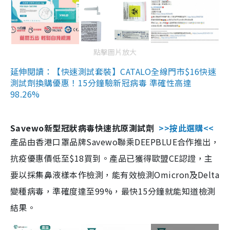
點擊圖片放大
延伸閱讀：【快速測試套裝】CATALO全線門市$16快速
測試劑換購優惠！15分鐘驗新冠病毒 準確性高達
98.26%
Savewo新型冠狀病毒快速抗原測試劑
>>按此選購<<
產品由香港口罩品牌Savewo聯乘DEEPBLUE合作推出，
抗疫優惠價低至$18買到。產品已獲得歐盟CE認證，主
要以採集鼻液樣本作檢測，能有效檢測Omicron及Delta
變種病毒，準確度達至99%，最快15分鐘就能知道檢測
結果。