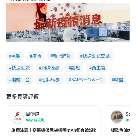
著數
疫情
新冠肺炎
快速測試套裝
快速測試
網購優惠
護理
衞生署
網購平台
冠狀病毒
SARS－CoV－2
歐盟
更多真實評價
風傳媒
Soul
旅遊攻略
生
旅遊注意｜搭飛機帶尿袋標明mAh都會被沒收😱出發前切記檢查「1
呢款魚油大家