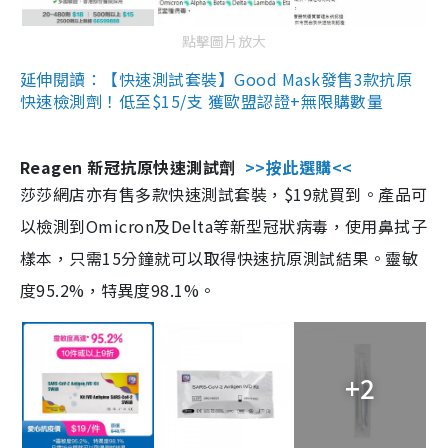
點擊圖片放大
延伸閱讀：【快速測試套裝】Good Mask發售3款抗原
快速檢測劑！低至$15/支 獲歐盟認證+無限購數量
Reagen 新冠抗原快速測試劑
>>按此選購<<
莎莎網店亦有售多款快速測試套裝，$19就買到。產品可
以檢測到Omicron及Delta等新型冠狀病毒，使用鼻拭子
樣本，只需15分鐘就可以取得快速抗原測試結果。靈敏
度95.2%，特異度98.1%。
+2