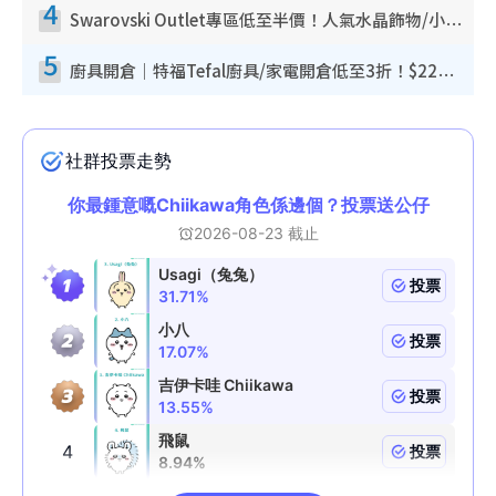
4
Swarovski Outlet專區低至半價！人氣水晶飾物/小擺設$138起！迪士尼款/水晶高跟鞋都有平
5
廚具開倉｜特福Tefal廚具/家電開倉低至3折！$220起買平底鍋/炒鑊/湯煲！電飯煲/吸塵機/燙斗$418起