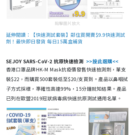
點擊圖片放大
延伸閱讀：【快速測試套裝】鄰住買開賣$9.9快速測試
劑！最快即日發貨 每日15萬盒補貨
SEJOY SARS-CoV-2 抗原快速檢測
>>按此選購<<
香港口罩品牌HK-M Mask抗疫價發售快速檢測劑，單支
裝$22，而購買500套裝低至$20/支買到。產品以鼻咽拭
子方式採樣，準確性高達99%，15分鐘就知結果。產品
已列在歐盟2019冠狀病毒病快速抗原測試通用名單。