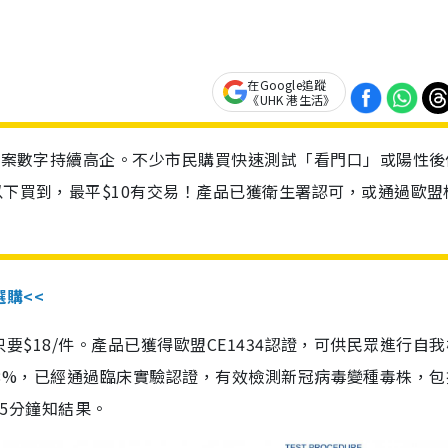
在Google追蹤
《UHK 港生活》
診個案數字持續高企。不少市民購買快速測試「看門口」或陽性後
以下買到，最平$10有交易！產品已獲衛生署認可，或通過歐盟
選購<<
惠價只要$18/件。產品已獲得歐盟CE1434認證，可供民眾進行自
性99.8%，已經通過臨床實驗認證，有效檢測新冠病毒變種毒株，
，15分鐘知結果。