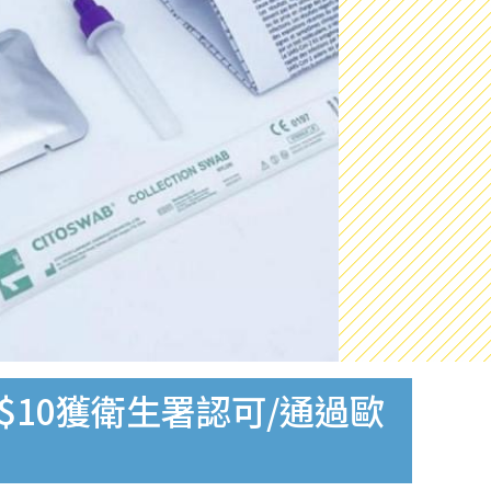
$10獲衛生署認可/通過歐