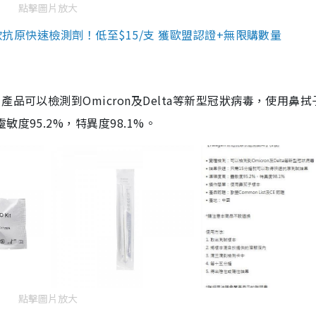
點擊圖片放大
3款抗原快速檢測劑！低至$15/支 獲歐盟認證+無限購數量
品可以檢測到Omicron及Delta等新型冠狀病毒，使用鼻拭
度95.2%，特異度98.1%。
點擊圖片放大