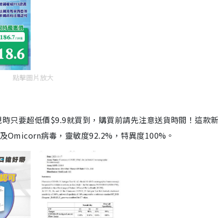
點擊圖片放大
劑，現時只要超低價$9.9就買到，購買前請先注意送貨時間！這款
Omicorn病毒，靈敏度92.2%，特異度100%。