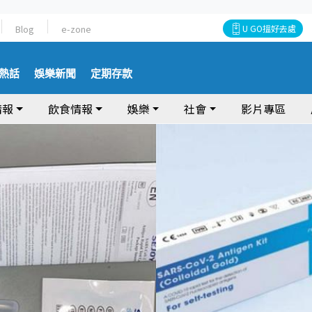
Blog
e-zone
U GO搵好去處
熱話
娛樂新聞
定期存款
情報
飲食情報
娛樂
社會
影片專區