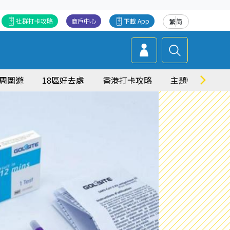
社群打卡攻略
商戶中心
下載 App
繁
简
周圍遊
18區好去處
香港打卡攻略
主題特集