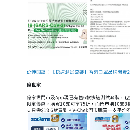
延伸閱讀：【快速測試套裝】香港口罩品牌開賣2款快速
億世家
億家世門市及App現已有售6款快速測試套裝，包括香港公司
限定優惠，購買10支可享75折，而門市則10支8折。現
支只需$18.6就買到。V-Chek門市購買一支平