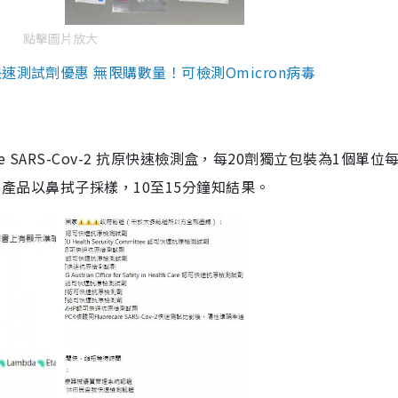
點擊圖片放大
測試劑優惠 無限購數量！可檢測Omicron病毒
are SARS-Cov-2 抗原快速檢測盒，每20劑獨立包裝為1個單位
5。產品以鼻拭子採樣，10至15分鐘知結果。