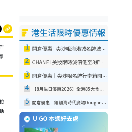
港生活限時優惠情報
1
作
開倉優惠 | 尖沙咀海港城名牌波鞋開倉低至1折！On鞋$899起／Joy&Peace鞋履$98起
標
2
CHANEL美妝限時減價低至3折！人氣粉底/唇膏/精華液低至$275！COCO香水都有平
3
開倉優惠｜尖沙咀名牌行李箱開倉低至4折！一連5日 American Tourister/ace./Hallmark $200起！
4
【8月生日優惠2026】全港85大食買玩著數攻略 自助餐/火鍋放題同行免費＋誠品/DONKI送現金券
5
我檢
開倉優惠｜銅鑼灣時代廣場Doughnut/Campo Marzio開倉低至1折！背囊、書包、手袋劈價$200起
包括
U GO 本週好去處