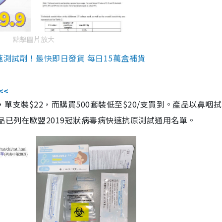
點擊圖片放大
速測試劑！最快即日發貨 每日15萬盒補貨
<<
，單支裝$22，而購買500套裝低至$20/支買到。產品以鼻咽
品已列在歐盟2019冠狀病毒病快速抗原測試通用名單。