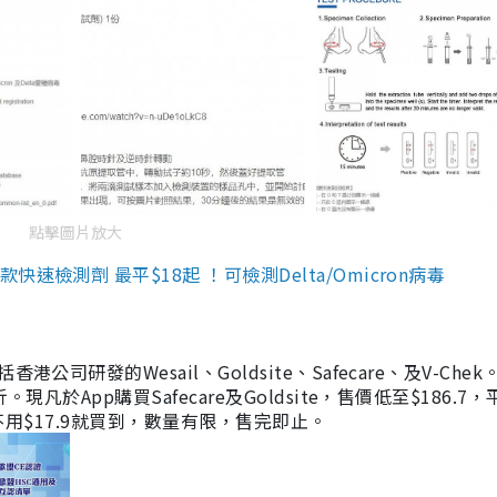
點擊圖片放大
檢測劑 最平$18起 ！可檢測Delta/Omicron病毒
研發的Wesail、Goldsite、Safecare、及V-Chek。
凡於App購買Safecare及Goldsite，售價低至$186.7
均不用$17.9就買到，數量有限，售完即止。