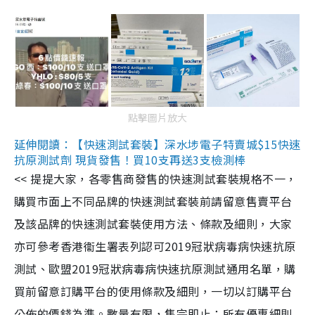
點擊圖片放大
延伸閱讀：【快速測試套裝】深水埗電子特賣城$15快速
抗原測試劑 現貨發售！買10支再送3支檢測棒
<< 提提大家，各零售商發售的快速測試套裝規格不一，
購買市面上不同品牌的快速測試套裝前請留意售賣平台
及該品牌的快速測試套裝使用方法、條款及細則，大家
亦可參考香港衞生署表列認可2019冠狀病毒病快速抗原
測試、歐盟2019冠狀病毒病快速抗原測試通用名單，購
買前留意訂購平台的使用條款及細則，一切以訂購平台
公佈的價錢為準。數量有限，售完即止；所有優惠細則