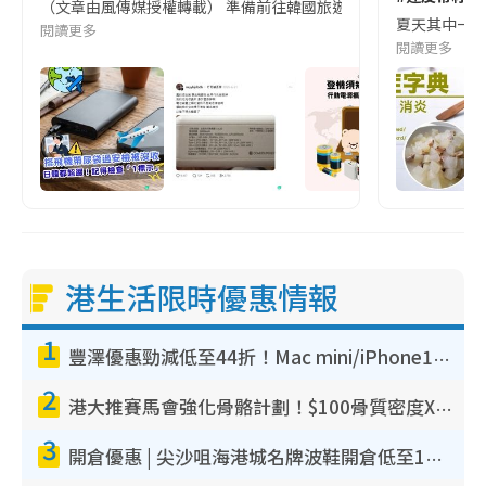
（文章由風傳媒授權轉載） 準備前往韓國旅遊的民眾，近期要特別留
夏天其中一種時
閱讀更多
閱讀更多
港生活限時優惠情報
1
豐澤優惠勁減低至44折！Mac mini/iPhone17Pro大減價！廚房家電$220起
2
港大推賽馬會強化骨骼計劃！$100骨質密度X光檢查 完成免費運動訓練送超市禮券！附參加資格
3
開倉優惠 | 尖沙咀海港城名牌波鞋開倉低至1折！On鞋$899起／Joy&Peace鞋履$98起