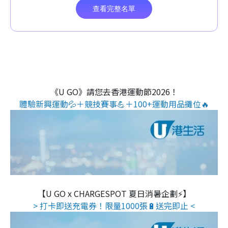
《U GO》請您去香港運動節2026！
體驗新興運動💦＋競技賽事💪＋100+運動用品攤位🔥
【U GO x CHARGESPOT 夏日消暑企劃⚡】
> 打卡即送充電券！限量1000張🔋送完即止 <