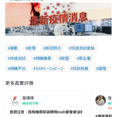
著數
疫情
新冠肺炎
快速測試套裝
快速測試
網購優惠
歐盟
衞生署
網購平台
SARS－CoV－2
冠狀病毒
護理
更多真實評價
風傳媒
營養教
旅遊攻略
生
香港
旅遊注意｜搭飛機帶尿袋標明mAh都會被沒收😱出發前切記檢查「1
#連皮帶籽都