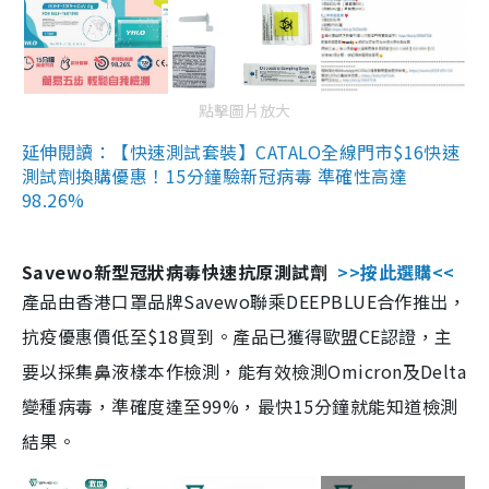
點擊圖片放大
延伸閱讀：【快速測試套裝】CATALO全線門市$16快速
測試劑換購優惠！15分鐘驗新冠病毒 準確性高達
98.26%
Savewo新型冠狀病毒快速抗原測試劑
>>按此選購<<
產品由香港口罩品牌Savewo聯乘DEEPBLUE合作推出，
抗疫優惠價低至$18買到。產品已獲得歐盟CE認證，主
要以採集鼻液樣本作檢測，能有效檢測Omicron及Delta
變種病毒，準確度達至99%，最快15分鐘就能知道檢測
結果。