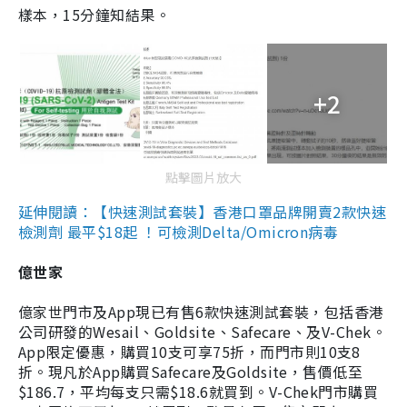
樣本，15分鐘知結果。
+2
點擊圖片放大
延伸閱讀：【快速測試套裝】香港口罩品牌開賣2款快速
檢測劑 最平$18起 ！可檢測Delta/Omicron病毒
億世家
億家世門市及App現已有售6款快速測試套裝，包括香港
公司研發的Wesail、Goldsite、Safecare、及V-Chek。
App限定優惠，購買10支可享75折，而門市則10支8
折。現凡於App購買Safecare及Goldsite，售價低至
$186.7，平均每支只需$18.6就買到。V-Chek門市購買