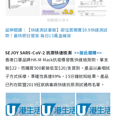
點擊圖片放大
延伸閱讀：【快速測試套裝】鄰住買開賣$9.9快速測試
劑！最快即日發貨 每日15萬盒補貨
SEJOY SARS-CoV-2 抗原快速檢測
>>按此選購<<
香港口罩品牌HK-M Mask抗疫價發售快速檢測劑，單支
裝$22，而購買500套裝低至$20/支買到。產品以鼻咽拭
子方式採樣，準確性高達99%，15分鐘就知結果。產品
已列在歐盟2019冠狀病毒病快速抗原測試通用名單。