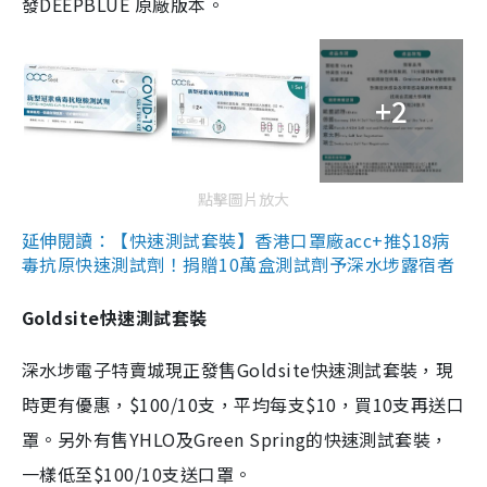
發DEEPBLUE 原廠版本。
+2
點擊圖片放大
延伸閱讀：【快速測試套裝】香港口罩廠acc+推$18病
毒抗原快速測試劑！捐贈10萬盒測試劑予深水埗露宿者
Goldsite快速測試套裝
深水埗電子特賣城現正發售Goldsite快速測試套裝，現
時更有優惠，$100/10支，平均每支$10，買10支再送口
罩。另外有售YHLO及Green Spring的快速測試套裝，
一樣低至$100/10支送口罩。