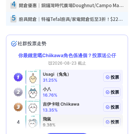
4
開倉優惠｜銅鑼灣時代廣場Doughnut/Campo Marzio開倉低至1折！背囊、書包、手袋劈價$200起
5
廚具開倉｜特福Tefal廚具/家電開倉低至3折！$220起買平底鍋/炒鑊/湯煲！電飯煲/吸塵機/燙斗$418起