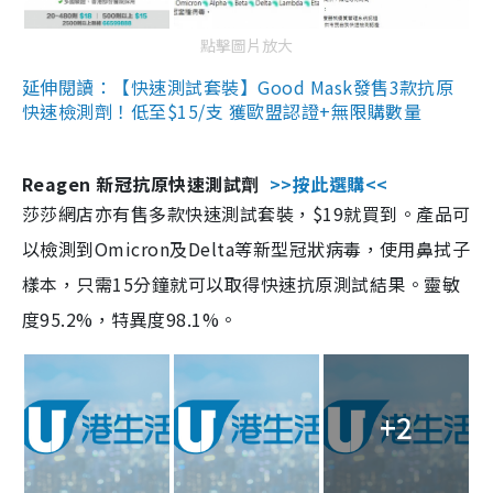
點擊圖片放大
延伸閱讀：【快速測試套裝】Good Mask發售3款抗原
快速檢測劑！低至$15/支 獲歐盟認證+無限購數量
Reagen 新冠抗原快速測試劑
>>按此選購<<
莎莎網店亦有售多款快速測試套裝，$19就買到。產品可
以檢測到Omicron及Delta等新型冠狀病毒，使用鼻拭子
樣本，只需15分鐘就可以取得快速抗原測試結果。靈敏
度95.2%，特異度98.1%。
+2