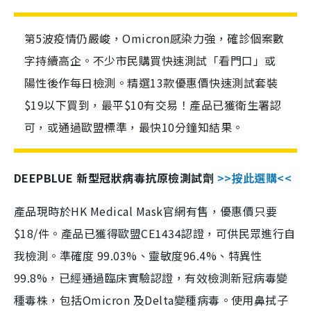
第5波疫情仍嚴峻，Omicron感染力強，確診個案數
字持續高企。不少市民購買快速測試「看門口」或
陽性後作每日檢測。精選13款優惠價快速測試套裝
$19以下買到，最平$10有交易！產品已獲衛生署認
可，或通過歐盟標準，最快10分鐘知結果。
DEEPBLUE 新型冠狀病毒抗原檢測試劑
>>按此選購<<
產品現時於HK Medical Mask官網有售，優惠價只要
$18/件。產品已獲得歐盟CE1434認證，可供民眾進行自
我檢測。準確度 99.03%、靈敏度96.4%、特異性
99.8%，已經通過臨床實驗認證，有效檢測新冠病毒變
種毒株，包括Omicron 及Delta變種病毒。使用鼻拭子