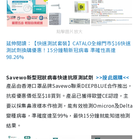
點擊圖片放大
延伸閱讀：【快速測試套裝】CATALO全線門市$16快速
測試劑換購優惠！15分鐘驗新冠病毒 準確性高達
98.26%
Savewo新型冠狀病毒快速抗原測試劑
>>按此選購<<
產品由香港口罩品牌Savewo聯乘DEEPBLUE合作推出，
抗疫優惠價低至$18買到。產品已獲得歐盟CE認證，主
要以採集鼻液樣本作檢測，能有效檢測Omicron及Delta
變種病毒，準確度達至99%，最快15分鐘就能知道檢測
結果。