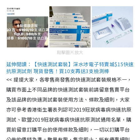
點擊圖片放大
延伸閱讀：【快速測試套裝】深水埗電子特賣城$15快速
抗原測試劑 現貨發售！買10支再送3支檢測棒
<< 提提大家，各零售商發售的快速測試套裝規格不一，
購買市面上不同品牌的快速測試套裝前請留意售賣平台
及該品牌的快速測試套裝使用方法、條款及細則，大家
亦可參考香港衞生署表列認可2019冠狀病毒病快速抗原
測試、歐盟2019冠狀病毒病快速抗原測試通用名單，購
買前留意訂購平台的使用條款及細則，一切以訂購平台
公佈的價錢為準。數量有限，售完即止；所有優惠細則