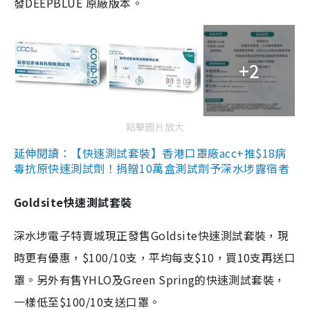
發DEEPBLUE 原廠版本。
+2
點擊圖片放大
延伸閱讀：【快速測試套裝】香港口罩廠acc+推$18病
毒抗原快速測試劑！捐贈10萬盒測試劑予深水埗露宿者
Goldsite快速測試套裝
深水埗電子特賣城現正發售Goldsite快速測試套裝，現
時更有優惠，$100/10支，平均每支$10，買10支再送口
罩。另外有售YHLO及Green Spring的快速測試套裝，
一樣低至$100/10支送口罩。