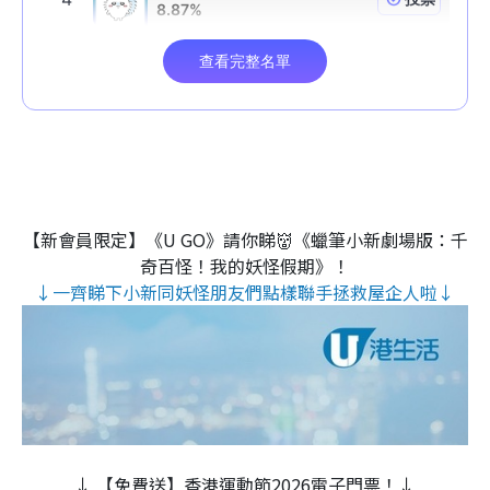
【新會員限定】《U GO》請你睇👹《蠟筆小新劇場版：千
奇百怪！我的妖怪假期》！
↓一齊睇下小新同妖怪朋友們點樣聯手拯救屋企人啦↓
↓ 【免費送】香港運動節2026電子門票！↓