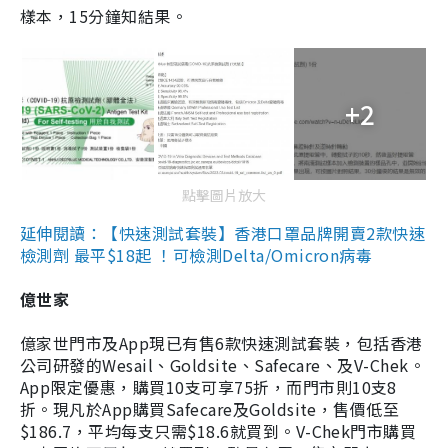
樣本，15分鐘知結果。
+2
點擊圖片放大
延伸閱讀：【快速測試套裝】香港口罩品牌開賣2款快速
檢測劑 最平$18起 ！可檢測Delta/Omicron病毒
億世家
億家世門市及App現已有售6款快速測試套裝，包括香港
公司研發的Wesail、Goldsite、Safecare、及V-Chek。
App限定優惠，購買10支可享75折，而門市則10支8
折。現凡於App購買Safecare及Goldsite，售價低至
$186.7，平均每支只需$18.6就買到。V-Chek門市購買