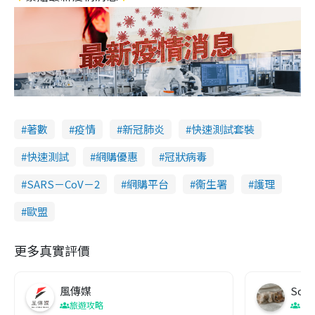
著數
疫情
新冠肺炎
快速測試套裝
快速測試
網購優惠
冠狀病毒
SARS－CoV－2
網購平台
衞生署
護理
歐盟
更多真實評價
風傳媒
Soul
旅遊攻略
生