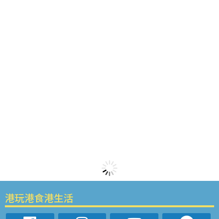
港玩港食港生活