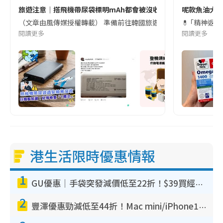
旅遊注意｜搭飛機帶尿袋標明mAh都會被沒收😱出發前切記檢查「1
呢款魚油大家
（文章由風傳媒授權轉載） 準備前往韓國旅遊的民眾，近期要特別留
💊 ｢精神返
閱讀更多
閱讀更多
港生活限時優惠情報
1
GU優惠｜手袋突發減價低至22折！$39買經典波士頓包/餃子袋！飾物同步減價$29起！
2
豐澤優惠勁減低至44折！Mac mini/iPhone17Pro大減價！廚房家電$220起