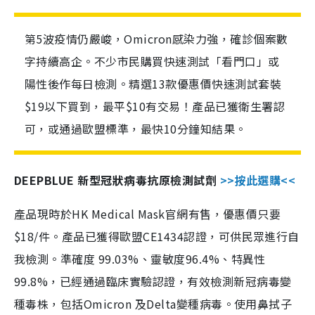
第5波疫情仍嚴峻，Omicron感染力強，確診個案數
字持續高企。不少市民購買快速測試「看門口」或
陽性後作每日檢測。精選13款優惠價快速測試套裝
$19以下買到，最平$10有交易！產品已獲衛生署認
可，或通過歐盟標準，最快10分鐘知結果。
DEEPBLUE 新型冠狀病毒抗原檢測試劑
>>按此選購<<
產品現時於HK Medical Mask官網有售，優惠價只要
$18/件。產品已獲得歐盟CE1434認證，可供民眾進行自
我檢測。準確度 99.03%、靈敏度96.4%、特異性
99.8%，已經通過臨床實驗認證，有效檢測新冠病毒變
種毒株，包括Omicron 及Delta變種病毒。使用鼻拭子