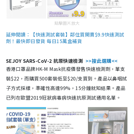
點擊圖片放大
延伸閱讀：【快速測試套裝】鄰住買開賣$9.9快速測試
劑！最快即日發貨 每日15萬盒補貨
SEJOY SARS-CoV-2 抗原快速檢測
>>按此選購<<
香港口罩品牌HK-M Mask抗疫價發售快速檢測劑，單支
裝$22，而購買500套裝低至$20/支買到。產品以鼻咽拭
子方式採樣，準確性高達99%，15分鐘就知結果。產品
已列在歐盟2019冠狀病毒病快速抗原測試通用名單。