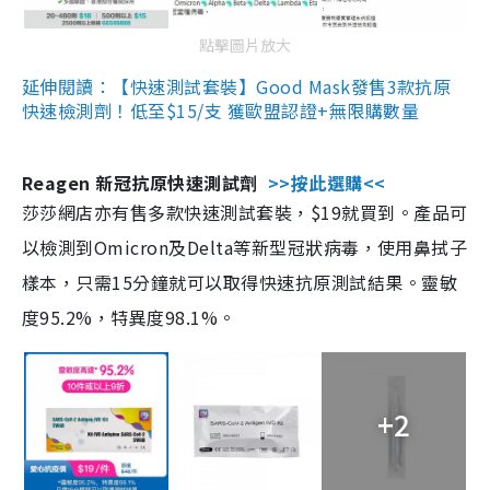
點擊圖片放大
延伸閱讀：【快速測試套裝】Good Mask發售3款抗原
快速檢測劑！低至$15/支 獲歐盟認證+無限購數量
Reagen 新冠抗原快速測試劑
>>按此選購<<
莎莎網店亦有售多款快速測試套裝，$19就買到。產品可
以檢測到Omicron及Delta等新型冠狀病毒，使用鼻拭子
樣本，只需15分鐘就可以取得快速抗原測試結果。靈敏
度95.2%，特異度98.1%。
+2