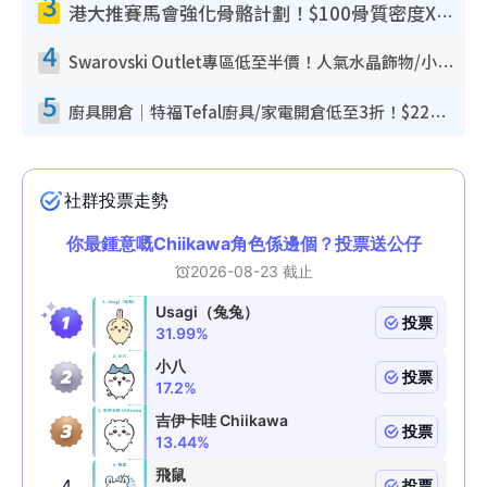
3
港大推賽馬會強化骨骼計劃！$100骨質密度X光檢查 完成免費運動訓練送超市禮券！附參加資格
4
Swarovski Outlet專區低至半價！人氣水晶飾物/小擺設$138起！迪士尼款/水晶高跟鞋都有平
5
廚具開倉｜特福Tefal廚具/家電開倉低至3折！$220起買平底鍋/炒鑊/湯煲！電飯煲/吸塵機/燙斗$418起