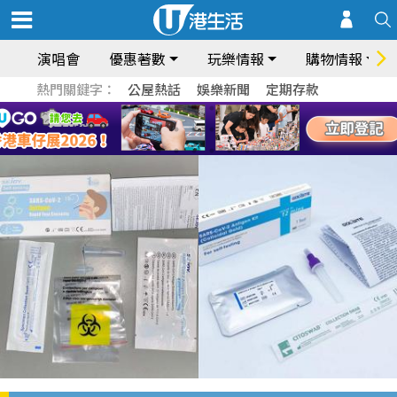
演唱會
優惠著數
玩樂情報
購物情報
熱門關鍵字：
公屋熱話
娛樂新聞
定期存款