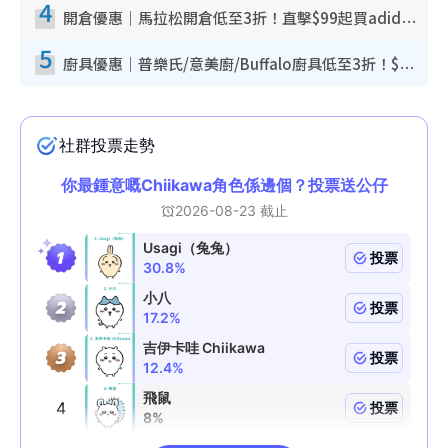
4
開倉優惠｜馬拉松開倉低至3折！直擊$99起買adidas／New Balance／Puma鞋款 STANLEY保溫杯劈價至$119起
5
廚具優惠｜普樂氏/意美廚/Buffalo廚具低至3折！$89起買煎鍋／炒鑊／個人鍋 同場小家電激減至$99起