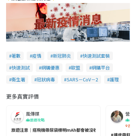
著數
疫情
新冠肺炎
快速測試套裝
快速測試
網購優惠
歐盟
網購平台
衞生署
冠狀病毒
SARS－CoV－2
護理
更多真實評價
風傳媒
營養教
旅遊攻略
生
香港
旅遊注意｜搭飛機帶尿袋標明mAh都會被沒收😱出發前切記檢查「1
#連皮帶籽都