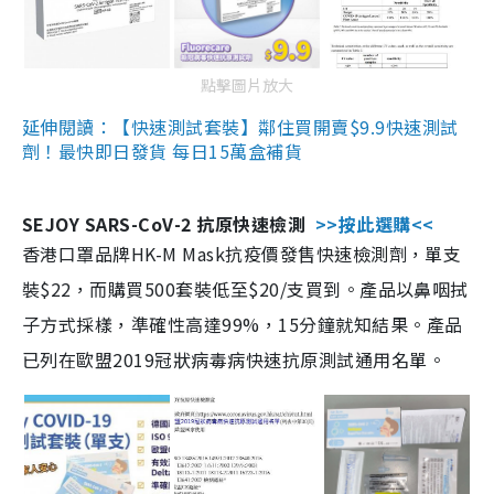
點擊圖片放大
延伸閱讀：【快速測試套裝】鄰住買開賣$9.9快速測試
劑！最快即日發貨 每日15萬盒補貨
SEJOY SARS-CoV-2 抗原快速檢測
>>按此選購<<
香港口罩品牌HK-M Mask抗疫價發售快速檢測劑，單支
裝$22，而購買500套裝低至$20/支買到。產品以鼻咽拭
子方式採樣，準確性高達99%，15分鐘就知結果。產品
已列在歐盟2019冠狀病毒病快速抗原測試通用名單。