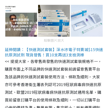
點擊圖片放大
延伸閱讀：【快速測試套裝】深水埗電子特賣城$15快速
抗原測試劑 現貨發售！買10支再送3支檢測棒
<< 提提大家，各零售商發售的快速測試套裝規格不一，
購買市面上不同品牌的快速測試套裝前請留意售賣平台
及該品牌的快速測試套裝使用方法、條款及細則，大家
亦可參考香港衞生署表列認可2019冠狀病毒病快速抗原
測試、歐盟2019冠狀病毒病快速抗原測試通用名單，購
買前留意訂購平台的使用條款及細則，一切以訂購平台
公佈的價錢為準。數量有限，售完即止；所有優惠細則