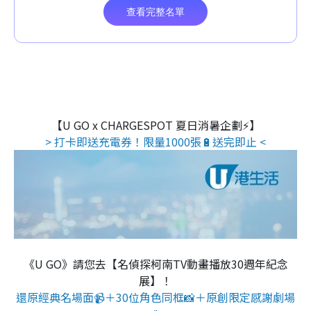
【U GO x CHARGESPOT 夏日消暑企劃⚡】
> 打卡即送充電券！限量1000張🔋送完即止 <
《U GO》請您去【名偵探柯南TV動畫播放30週年紀念
展】！
還原經典名場面📹＋30位角色同框📸＋原創限定感謝劇場