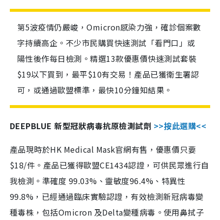
第5波疫情仍嚴峻，Omicron感染力強，確診個案數
字持續高企。不少市民購買快速測試「看門口」或
陽性後作每日檢測。精選13款優惠價快速測試套裝
$19以下買到，最平$10有交易！產品已獲衛生署認
可，或通過歐盟標準，最快10分鐘知結果。
DEEPBLUE 新型冠狀病毒抗原檢測試劑
>>按此選購<<
產品現時於HK Medical Mask官網有售，優惠價只要
$18/件。產品已獲得歐盟CE1434認證，可供民眾進行自
我檢測。準確度 99.03%、靈敏度96.4%、特異性
99.8%，已經通過臨床實驗認證，有效檢測新冠病毒變
種毒株，包括Omicron 及Delta變種病毒。使用鼻拭子