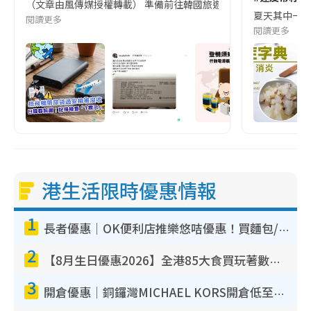
（文章由風傳媒授權轉載） 準備前往韓國旅遊的民眾，近期要特別留
夏天其中一種時
閱讀更多
閱讀更多
港生活限時優惠情報
1
長者優惠｜OK便利店推樂悠咭優惠！買麵包/牛奶/保健品拍卡即減
2
【8月生日優惠2026】全港85大食買玩著數攻略 自助餐/火鍋放題同行免費＋誠品/DONKI送現金券
3
開倉優惠｜銅鑼灣MICHAEL KORS開倉低至17折！直擊$500起買手袋/銀包/鞋款 必買經典Jet Set系列