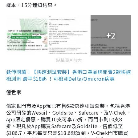
樣本，15分鐘知結果。
+2
點擊圖片放大
延伸閱讀：【快速測試套裝】香港口罩品牌開賣2款快速
檢測劑 最平$18起 ！可檢測Delta/Omicron病毒
億世家
億家世門市及App現已有售6款快速測試套裝，包括香港
公司研發的Wesail、Goldsite、Safecare、及V-Chek。
App限定優惠，購買10支可享75折，而門市則10支8
折。現凡於App購買Safecare及Goldsite，售價低至
$186.7，平均每支只需$18.6就買到。V-Chek門市購買