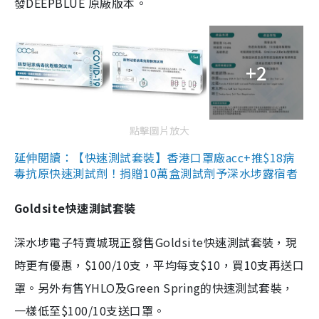
發DEEPBLUE 原廠版本。
+2
點擊圖片放大
延伸閱讀：【快速測試套裝】香港口罩廠acc+推$18病
毒抗原快速測試劑！捐贈10萬盒測試劑予深水埗露宿者
Goldsite快速測試套裝
深水埗電子特賣城現正發售Goldsite快速測試套裝，現
時更有優惠，$100/10支，平均每支$10，買10支再送口
罩。另外有售YHLO及Green Spring的快速測試套裝，
一樣低至$100/10支送口罩。