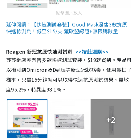
點擊圖片放大
延伸閱讀：【快速測試套裝】Good Mask發售3款抗原
快速檢測劑！低至$15/支 獲歐盟認證+無限購數量
Reagen 新冠抗原快速測試劑
>>按此選購<<
莎莎網店亦有售多款快速測試套裝，$19就買到。產品可
以檢測到Omicron及Delta等新型冠狀病毒，使用鼻拭子
樣本，只需15分鐘就可以取得快速抗原測試結果。靈敏
度95.2%，特異度98.1%。
+2