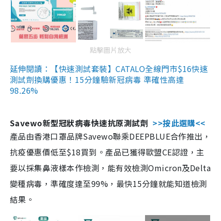
點擊圖片放大
延伸閱讀：【快速測試套裝】CATALO全線門市$16快速
測試劑換購優惠！15分鐘驗新冠病毒 準確性高達
98.26%
Savewo新型冠狀病毒快速抗原測試劑
>>按此選購<<
產品由香港口罩品牌Savewo聯乘DEEPBLUE合作推出，
抗疫優惠價低至$18買到。產品已獲得歐盟CE認證，主
要以採集鼻液樣本作檢測，能有效檢測Omicron及Delta
變種病毒，準確度達至99%，最快15分鐘就能知道檢測
結果。