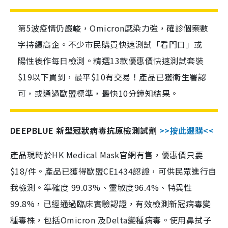
第5波疫情仍嚴峻，Omicron感染力強，確診個案數
字持續高企。不少市民購買快速測試「看門口」或
陽性後作每日檢測。精選13款優惠價快速測試套裝
$19以下買到，最平$10有交易！產品已獲衛生署認
可，或通過歐盟標準，最快10分鐘知結果。
DEEPBLUE 新型冠狀病毒抗原檢測試劑
>>按此選購<<
產品現時於HK Medical Mask官網有售，優惠價只要
$18/件。產品已獲得歐盟CE1434認證，可供民眾進行自
我檢測。準確度 99.03%、靈敏度96.4%、特異性
99.8%，已經通過臨床實驗認證，有效檢測新冠病毒變
種毒株，包括Omicron 及Delta變種病毒。使用鼻拭子