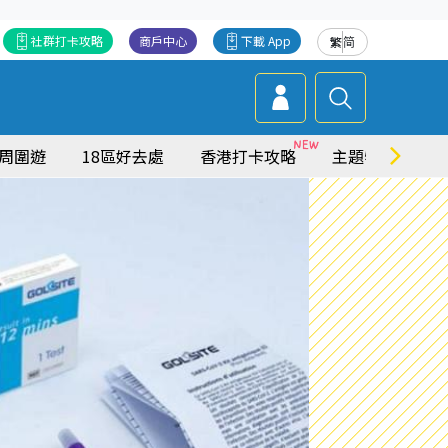
社群打卡攻略
商戶中心
下載 App
繁
简
周圍遊
18區好去處
香港打卡攻略
主題特集