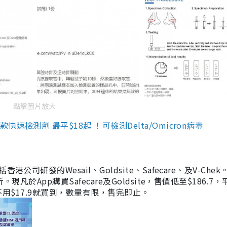
點擊圖片放大
檢測劑 最平$18起 ！可檢測Delta/Omicron病毒
研發的Wesail、Goldsite、Safecare、及V-Chek。
凡於App購買Safecare及Goldsite，售價低至$186.7
均不用$17.9就買到，數量有限，售完即止。