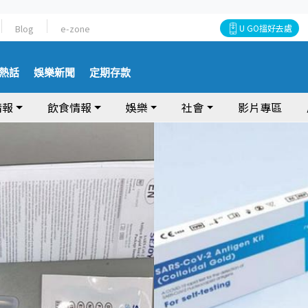
Blog
e-zone
U GO搵好去處
熱話
娛樂新聞
定期存款
情報
飲食情報
娛樂
社會
影片專區