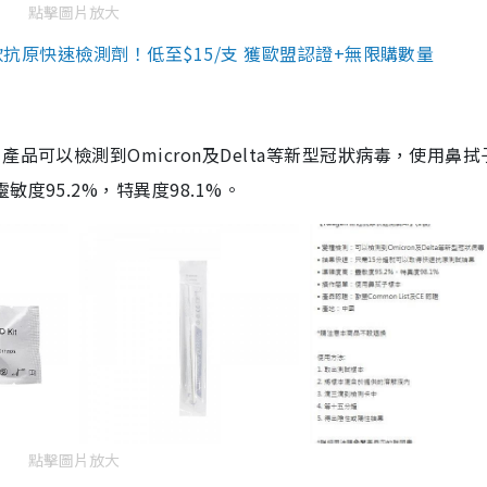
點擊圖片放大
3款抗原快速檢測劑！低至$15/支 獲歐盟認證+無限購數量
品可以檢測到Omicron及Delta等新型冠狀病毒，使用鼻拭
度95.2%，特異度98.1%。
點擊圖片放大