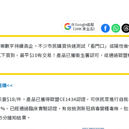
在Google追蹤
《UHK 港生活》
診個案數字持續高企。不少市民購買快速測試「看門口」或陽性後
以下買到，最平$10有交易！產品已獲衛生署認可，或通過歐盟
選購<<
惠價只要$18/件。產品已獲得歐盟CE1434認證，可供民眾進行自
性99.8%，已經通過臨床實驗認證，有效檢測新冠病毒變種毒株，
，15分鐘知結果。