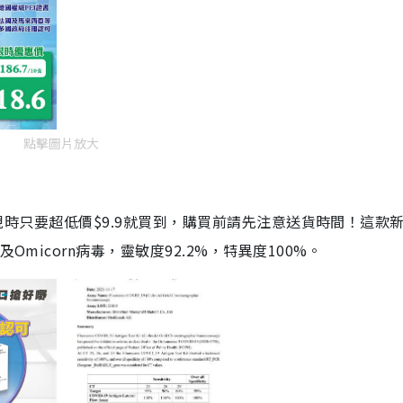
點擊圖片放大
劑，現時只要超低價$9.9就買到，購買前請先注意送貨時間！這款
Omicorn病毒，靈敏度92.2%，特異度100%。