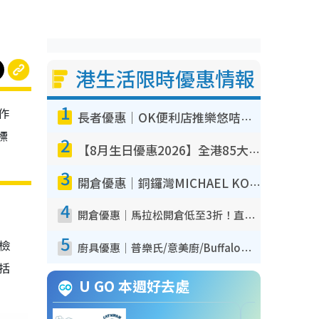
港生活限時優惠情報
1
作
長者優惠｜OK便利店推樂悠咭優惠！買麵包/牛奶/保健品拍卡即減
標
2
【8月生日優惠2026】全港85大食買玩著數攻略 自助餐/火鍋放題同行免費＋誠品/DONKI送現金券
3
開倉優惠｜銅鑼灣MICHAEL KORS開倉低至17折！直擊$500起買手袋/銀包/鞋款 必買經典Jet Set系列
4
開倉優惠｜馬拉松開倉低至3折！直擊$99起買adidas／New Balance／Puma鞋款 STANLEY保溫杯劈價至$119起
5
我檢
廚具優惠｜普樂氏/意美廚/Buffalo廚具低至3折！$89起買煎鍋／炒鑊／個人鍋 同場小家電激減至$99起
包括
U GO 本週好去處