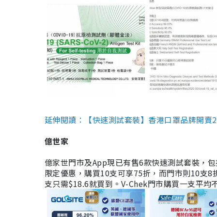
延伸閱讀：【快速測試套裝】香港口罩品牌開賣2款快速
億世家
億家世門市及App現已有售6款快速測試套裝，包括香港公司
限定優惠，購買10支可享75折，而門市則10支8折。現
支只需$18.6就買到。V-Chek門市購買一支平