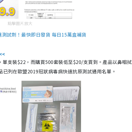
點擊圖片放大
速測試劑！最快即日發貨 每日15萬盒補貨
<<
，單支裝$22，而購買500套裝低至$20/支買到。產品以鼻咽
品已列在歐盟2019冠狀病毒病快速抗原測試通用名單。