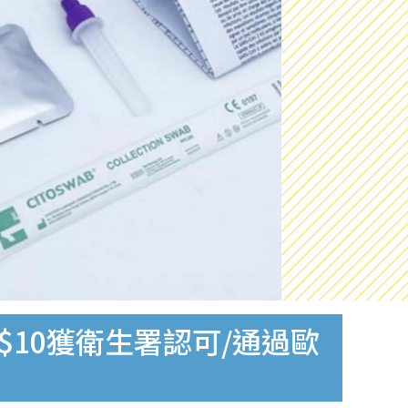
$10獲衛生署認可/通過歐