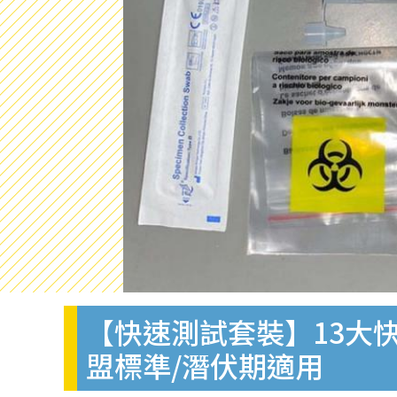
【快速測試套裝】13大快
盟標準/潛伏期適用