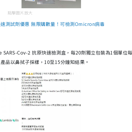
點擊圖片放大
測試劑優惠 無限購數量！可檢測Omicron病毒
are SARS-Cov-2 抗原快速檢測盒，每20劑獨立包裝為1個單位
5。產品以鼻拭子採樣，10至15分鐘知結果。