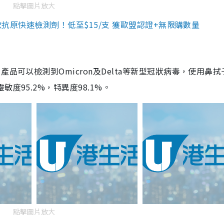
點擊圖片放大
3款抗原快速檢測劑！低至$15/支 獲歐盟認證+無限購數量
品可以檢測到Omicron及Delta等新型冠狀病毒，使用鼻拭
度95.2%，特異度98.1%。
點擊圖片放大