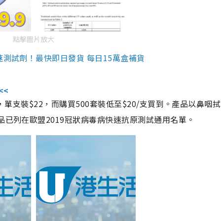
點擊圖片放大
速測試劑！最快即日發貨 每日15萬盒補貨
<<
，單支裝$22，而購買500套裝低至$20/支買到。產品以鼻咽
品已列在歐盟2019冠狀病毒病快速抗原測試通用名單。