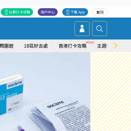
社群打卡攻略
商戶中心
下載 App
繁
简
周圍遊
18區好去處
香港打卡攻略
主題特集