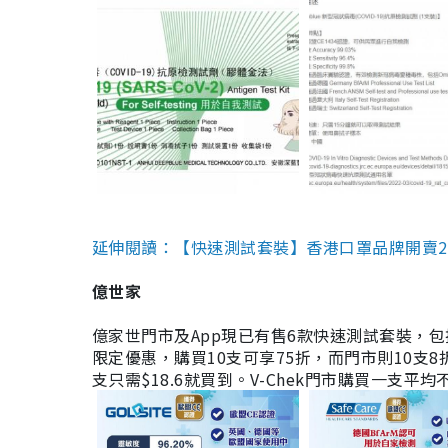
延伸閱讀：【快速測試套裝】香港口罩品牌開賣2款快速
億世家
億家世門市及App現已有售6款快速測試套裝，包括香港公司
限定優惠，購買10支可享75折，而門市則10支8折。現
支只需$18.6就買到。V-Chek門市購買一支平