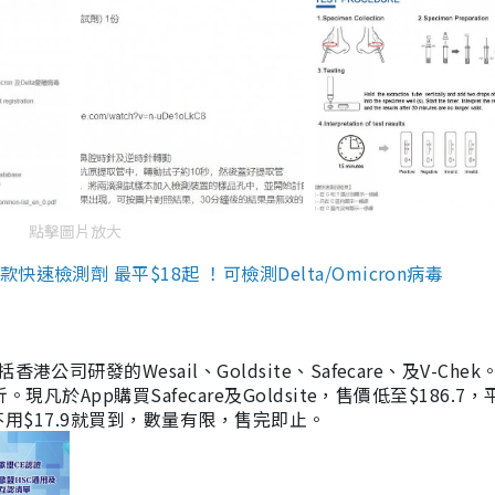
點擊圖片放大
檢測劑 最平$18起 ！可檢測Delta/Omicron病毒
研發的Wesail、Goldsite、Safecare、及V-Chek。
凡於App購買Safecare及Goldsite，售價低至$186.7
均不用$17.9就買到，數量有限，售完即止。