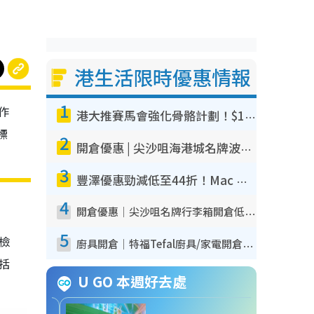
港生活限時優惠情報
1
作
港大推賽馬會強化骨骼計劃！$100骨質密度X光檢查 完成免費運動訓練送超市禮券！附參加資格
標
2
開倉優惠 | 尖沙咀海港城名牌波鞋開倉低至1折！On鞋$899起／Joy&Peace鞋履$98起
3
豐澤優惠勁減低至44折！Mac mini/iPhone17Pro大減價！廚房家電$220起
4
開倉優惠｜尖沙咀名牌行李箱開倉低至4折！一連5日 American Tourister/ace./Hallmark $200起！
5
我檢
廚具開倉｜特福Tefal廚具/家電開倉低至3折！$220起買平底鍋/炒鑊/湯煲！電飯煲/吸塵機/燙斗$418起
包括
U GO 本週好去處