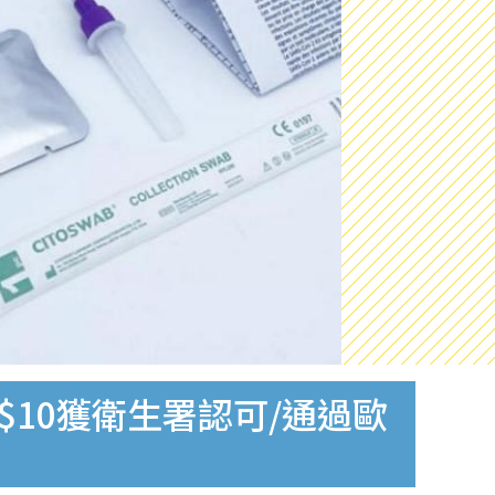
$10獲衛生署認可/通過歐