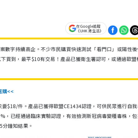
在Google追蹤
《UHK 港生活》
診個案數字持續高企。不少市民購買快速測試「看門口」或陽性後
以下買到，最平$10有交易！產品已獲衛生署認可，或通過歐盟
選購<<
惠價只要$18/件。產品已獲得歐盟CE1434認證，可供民眾進行自
性99.8%，已經通過臨床實驗認證，有效檢測新冠病毒變種毒株，
，15分鐘知結果。