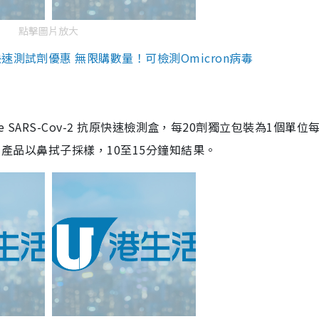
點擊圖片放大
測試劑優惠 無限購數量！可檢測Omicron病毒
are SARS-Cov-2 抗原快速檢測盒，每20劑獨立包裝為1個單位
5。產品以鼻拭子採樣，10至15分鐘知結果。