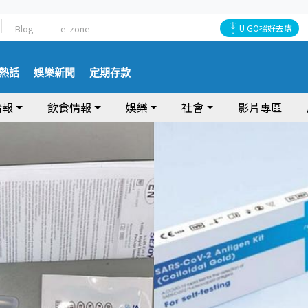
Blog
e-zone
U GO搵好去處
熱話
娛樂新聞
定期存款
情報
飲食情報
娛樂
社會
影片專區