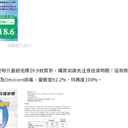
點擊圖片放大
劑，現時只要超低價$9.9就買到，購買前請先注意送貨時間！這款
Omicorn病毒，靈敏度92.2%，特異度100%。