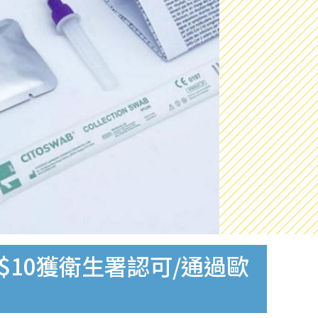
$10獲衛生署認可/通過歐