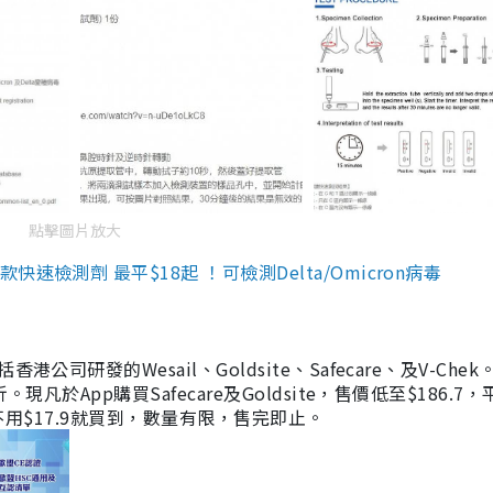
點擊圖片放大
檢測劑 最平$18起 ！可檢測Delta/Omicron病毒
研發的Wesail、Goldsite、Safecare、及V-Chek。
凡於App購買Safecare及Goldsite，售價低至$186.7
均不用$17.9就買到，數量有限，售完即止。