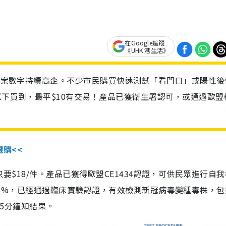
在Google追蹤
《UHK 港生活》
診個案數字持續高企。不少市民購買快速測試「看門口」或陽性後
以下買到，最平$10有交易！產品已獲衛生署認可，或通過歐盟
選購<<
惠價只要$18/件。產品已獲得歐盟CE1434認證，可供民眾進行自
性99.8%，已經通過臨床實驗認證，有效檢測新冠病毒變種毒株，
，15分鐘知結果。