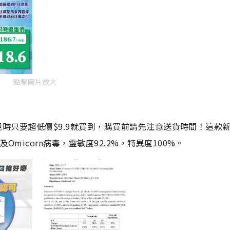
點擊圖片放大
劑，現時只要超低價$9.9就買到，購買前請先注意送貨時間！這款
Omicorn病毒，靈敏度92.2%，特異度100%。