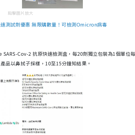
點擊圖片放大
測試劑優惠 無限購數量！可檢測Omicron病毒
are SARS-Cov-2 抗原快速檢測盒，每20劑獨立包裝為1個單位
5。產品以鼻拭子採樣，10至15分鐘知結果。