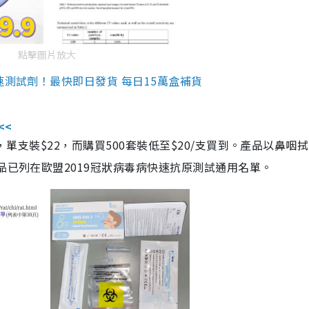
點擊圖片放大
速測試劑！最快即日發貨 每日15萬盒補貨
<<
，單支裝$22，而購買500套裝低至$20/支買到。產品以鼻咽
品已列在歐盟2019冠狀病毒病快速抗原測試通用名單。