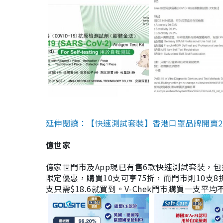
延伸閱讀：【快速測試套裝】香港口罩品牌開賣2款快速
億世家
億家世門市及App現已有售6款快速測試套裝，包括香港公司
限定優惠，購買10支可享75折，而門市則10支8折。現
支只需$18.6就買到。V-Chek門市購買一支平