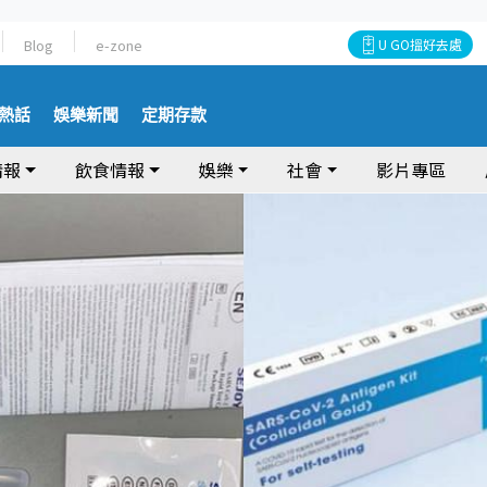
Blog
e-zone
U GO搵好去處
熱話
娛樂新聞
定期存款
情報
飲食情報
娛樂
社會
影片專區