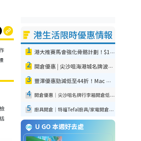
港生活限時優惠情報
1
作
港大推賽馬會強化骨骼計劃！$100骨質密度X光檢查 完成免費運動訓練送超市禮券！附參加資格
標
2
開倉優惠 | 尖沙咀海港城名牌波鞋開倉低至1折！On鞋$899起／Joy&Peace鞋履$98起
3
豐澤優惠勁減低至44折！Mac mini/iPhone17Pro大減價！廚房家電$220起
4
開倉優惠｜尖沙咀名牌行李箱開倉低至4折！一連5日 American Tourister/ace./Hallmark $200起！
5
我檢
廚具開倉｜特福Tefal廚具/家電開倉低至3折！$220起買平底鍋/炒鑊/湯煲！電飯煲/吸塵機/燙斗$418起
包括
U GO 本週好去處