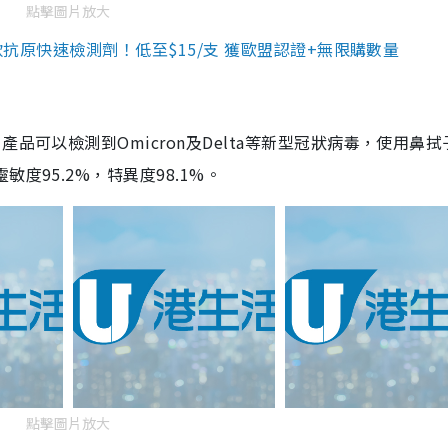
點擊圖片放大
3款抗原快速檢測劑！低至$15/支 獲歐盟認證+無限購數量
品可以檢測到Omicron及Delta等新型冠狀病毒，使用鼻拭
度95.2%，特異度98.1%。
點擊圖片放大