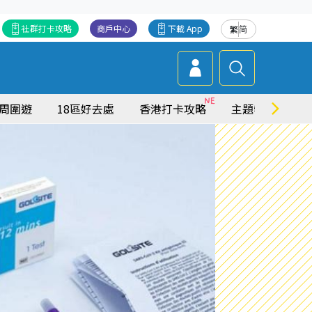
社群打卡攻略
商戶中心
下載 App
繁
简
周圍遊
18區好去處
香港打卡攻略
主題特集