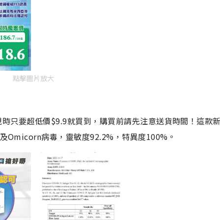
點擊圖片放大
劑，現時只要超低價$9.9就買到，購買前請先注意送貨時間！這款
Omicorn病毒，靈敏度92.2%，特異度100%。