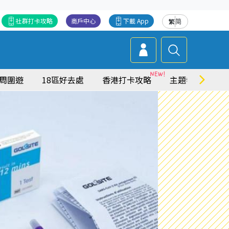
社群打卡攻略
商戶中心
下載 App
繁
简
周圍遊
18區好去處
香港打卡攻略
主題特集