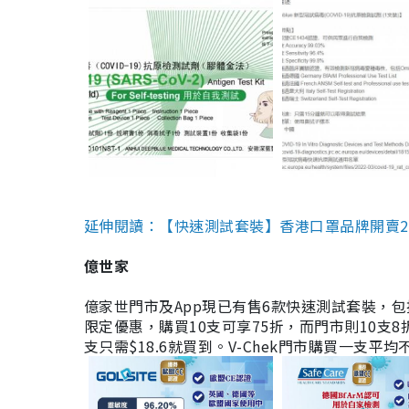
延伸閱讀：【快速測試套裝】香港口罩品牌開賣2款快速
億世家
億家世門市及App現已有售6款快速測試套裝，包括香港公司
限定優惠，購買10支可享75折，而門市則10支8折。現
支只需$18.6就買到。V-Chek門市購買一支平