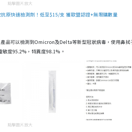
點擊圖片放大
3款抗原快速檢測劑！低至$15/支 獲歐盟認證+無限購數量
品可以檢測到Omicron及Delta等新型冠狀病毒，使用鼻拭
度95.2%，特異度98.1%。
點擊圖片放大