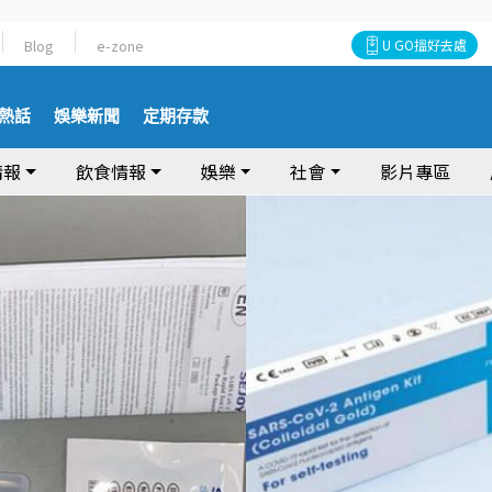
Blog
e-zone
U GO搵好去處
熱話
娛樂新聞
定期存款
情報
飲食情報
娛樂
社會
影片專區