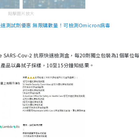
點擊圖片放大
測試劑優惠 無限購數量！可檢測Omicron病毒
are SARS-Cov-2 抗原快速檢測盒，每20劑獨立包裝為1個單位
5。產品以鼻拭子採樣，10至15分鐘知結果。