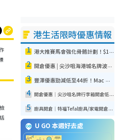
港生活限時優惠情報
1
作
港大推賽馬會強化骨骼計劃！$100骨質密度X光檢查 完成免費運動訓練送超市禮券！附參加資格
標
2
開倉優惠 | 尖沙咀海港城名牌波鞋開倉低至1折！On鞋$899起／Joy&Peace鞋履$98起
3
豐澤優惠勁減低至44折！Mac mini/iPhone17Pro大減價！廚房家電$220起
4
開倉優惠｜尖沙咀名牌行李箱開倉低至4折！一連5日 American Tourister/ace./Hallmark $200起！
5
我檢
廚具開倉｜特福Tefal廚具/家電開倉低至3折！$220起買平底鍋/炒鑊/湯煲！電飯煲/吸塵機/燙斗$418起
包括
U GO 本週好去處