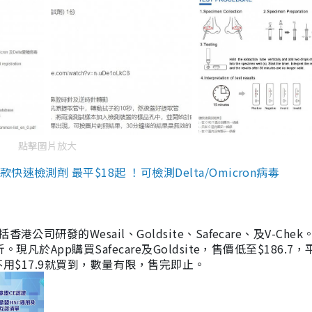
點擊圖片放大
檢測劑 最平$18起 ！可檢測Delta/Omicron病毒
研發的Wesail、Goldsite、Safecare、及V-Chek。
凡於App購買Safecare及Goldsite，售價低至$186.7
均不用$17.9就買到，數量有限，售完即止。