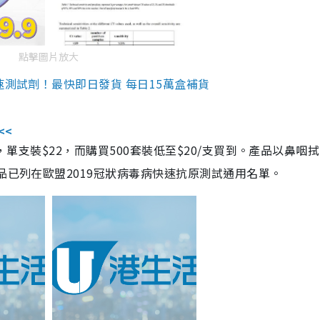
點擊圖片放大
速測試劑！最快即日發貨 每日15萬盒補貨
<<
，單支裝$22，而購買500套裝低至$20/支買到。產品以鼻咽
品已列在歐盟2019冠狀病毒病快速抗原測試通用名單。