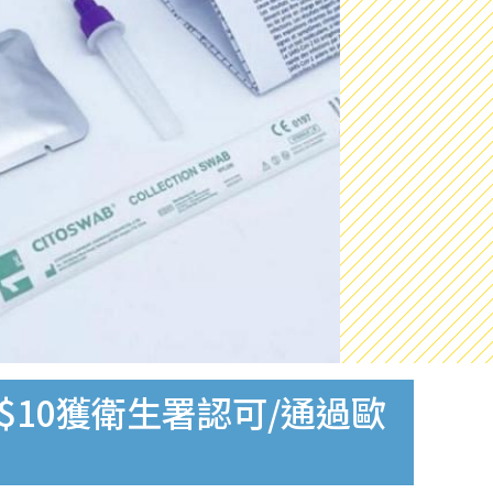
$10獲衛生署認可/通過歐