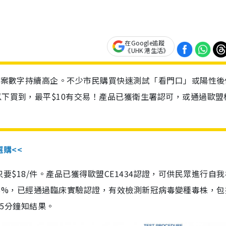
在Google追蹤
《UHK 港生活》
診個案數字持續高企。不少市民購買快速測試「看門口」或陽性後
以下買到，最平$10有交易！產品已獲衛生署認可，或通過歐盟
選購<<
惠價只要$18/件。產品已獲得歐盟CE1434認證，可供民眾進行自
性99.8%，已經通過臨床實驗認證，有效檢測新冠病毒變種毒株，
，15分鐘知結果。