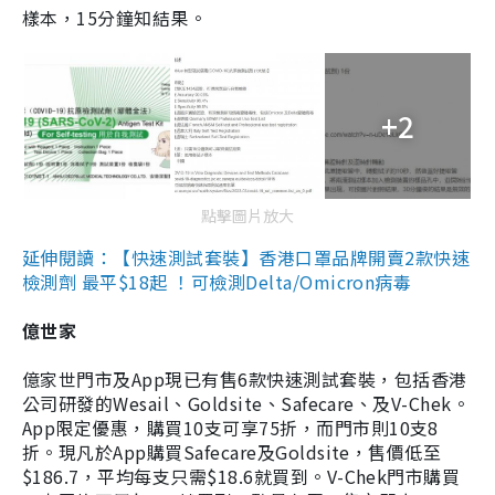
樣本，15分鐘知結果。
+2
點擊圖片放大
延伸閱讀：【快速測試套裝】香港口罩品牌開賣2款快速
檢測劑 最平$18起 ！可檢測Delta/Omicron病毒
億世家
億家世門市及App現已有售6款快速測試套裝，包括香港
公司研發的Wesail、Goldsite、Safecare、及V-Chek。
App限定優惠，購買10支可享75折，而門市則10支8
折。現凡於App購買Safecare及Goldsite，售價低至
$186.7，平均每支只需$18.6就買到。V-Chek門市購買