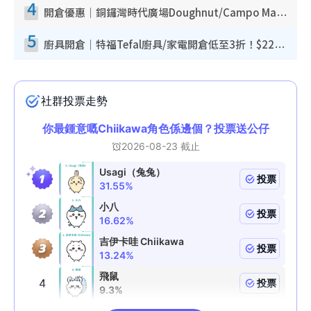
4
開倉優惠｜銅鑼灣時代廣場Doughnut/Campo Marzio開倉低至1折！背囊、書包、手袋劈價$200起
5
廚具開倉｜特福Tefal廚具/家電開倉低至3折！$220起買平底鍋/炒鑊/湯煲！電飯煲/吸塵機/燙斗$418起