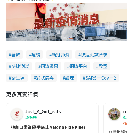
著數
疫情
新冠肺炎
快速測試套裝
快速測試
網購優惠
網購平台
歐盟
衞生署
冠狀病毒
護理
SARS－CoV－2
更多真實評價
Just_A_Girl_eats
co c
娛樂
吹
台灣
追劇日常🎬 殺手媽咪 A Bona Fide Killer
台灣地鐵宣