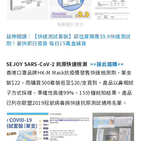
點擊圖片放大
延伸閱讀：【快速測試套裝】鄰住買開賣$9.9快速測試
劑！最快即日發貨 每日15萬盒補貨
SEJOY SARS-CoV-2 抗原快速檢測
>>按此選購<<
香港口罩品牌HK-M Mask抗疫價發售快速檢測劑，單支
裝$22，而購買500套裝低至$20/支買到。產品以鼻咽拭
子方式採樣，準確性高達99%，15分鐘就知結果。產品
已列在歐盟2019冠狀病毒病快速抗原測試通用名單。