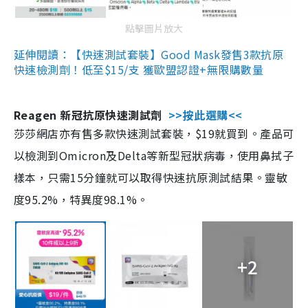
點擊圖片放大
延伸閱讀：【快速測試套裝】Good Mask發售3款抗原
快速檢測劑！低至$15/支 獲歐盟認證+無限購數量
Reagen 新冠抗原快速測試劑
>>按此選購<<
莎莎網店亦有售多款快速測試套裝，$19就買到。產品可
以檢測到Omicron及Delta等新型冠狀病毒，使用鼻拭子
樣本，只需15分鐘就可以取得快速抗原測試結果。靈敏
度95.2%，特異度98.1%。
+2