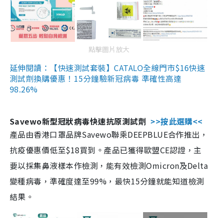
點擊圖片放大
延伸閱讀：【快速測試套裝】CATALO全線門市$16快速
測試劑換購優惠！15分鐘驗新冠病毒 準確性高達
98.26%
Savewo新型冠狀病毒快速抗原測試劑
>>按此選購<<
產品由香港口罩品牌Savewo聯乘DEEPBLUE合作推出，
抗疫優惠價低至$18買到。產品已獲得歐盟CE認證，主
要以採集鼻液樣本作檢測，能有效檢測Omicron及Delta
變種病毒，準確度達至99%，最快15分鐘就能知道檢測
結果。