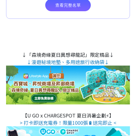
↓「森境奇緣夏日異想尋龍記」限定精品↓
↓漫遊秘境地墊、多用途旅行收納袋↓
【U GO x CHARGESPOT 夏日消暑企劃⚡】
> 打卡即送充電券！限量1000張🔋送完即止 <