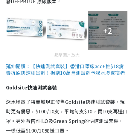
發DEEPBLUE 原廠版本。
+2
點擊圖片放大
延伸閱讀：【快速測試套裝】香港口罩廠acc+推$18病
毒抗原快速測試劑！捐贈10萬盒測試劑予深水埗露宿者
Goldsite快速測試套裝
深水埗電子特賣城現正發售Goldsite快速測試套裝，現
時更有優惠，$100/10支，平均每支$10，買10支再送口
罩。另外有售YHLO及Green Spring的快速測試套裝，
一樣低至$100/10支送口罩。