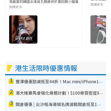
我最愛的韓國女演員孔曉振終於要回歸小螢幕啦!這次的劇本改編自同名
閱讀更多
閱讀更多
港生活限時優惠情報
1
豐澤優惠勁減低至44折！Mac mini/iPhone17Pro大減價！廚房家電$220起
2
港大推賽馬會強化骨骼計劃！$100骨質密度X光檢查 完成免費運動訓練送超市禮券！附參加資格
3
開倉優惠 | 尖沙咀海港城名牌波鞋開倉低至1折！On鞋$899起／Joy&Peace鞋履$98起