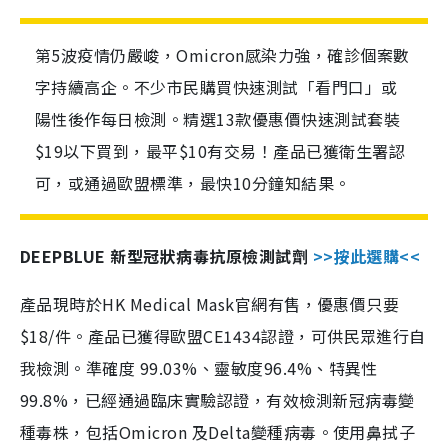
第5波疫情仍嚴峻，Omicron感染力強，確診個案數
字持續高企。不少市民購買快速測試「看門口」或
陽性後作每日檢測。精選13款優惠價快速測試套裝
$19以下買到，最平$10有交易！產品已獲衛生署認
可，或通過歐盟標準，最快10分鐘知結果。
DEEPBLUE 新型冠狀病毒抗原檢測試劑
>>按此選購<<
產品現時於HK Medical Mask官網有售，優惠價只要
$18/件。產品已獲得歐盟CE1434認證，可供民眾進行自
我檢測。準確度 99.03%、靈敏度96.4%、特異性
99.8%，已經通過臨床實驗認證，有效檢測新冠病毒變
種毒株，包括Omicron 及Delta變種病毒。使用鼻拭子