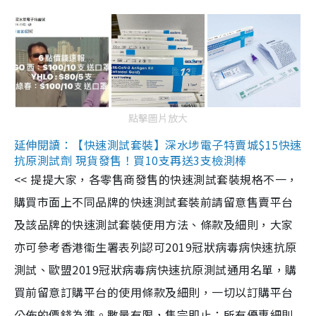
點擊圖片放大
延伸閱讀：【快速測試套裝】深水埗電子特賣城$15快速
抗原測試劑 現貨發售！買10支再送3支檢測棒
<< 提提大家，各零售商發售的快速測試套裝規格不一，
購買市面上不同品牌的快速測試套裝前請留意售賣平台
及該品牌的快速測試套裝使用方法、條款及細則，大家
亦可參考香港衞生署表列認可2019冠狀病毒病快速抗原
測試、歐盟2019冠狀病毒病快速抗原測試通用名單，購
買前留意訂購平台的使用條款及細則，一切以訂購平台
公佈的價錢為準。數量有限，售完即止；所有優惠細則