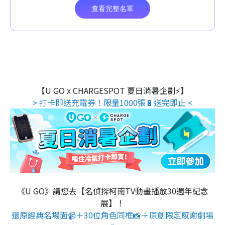
【U GO x CHARGESPOT 夏日消暑企劃⚡】
> 打卡即送充電券！限量1000張🔋送完即止 <
《U GO》請您去【名偵探柯南TV動畫播放30週年紀念
展】！
還原經典名場面📹＋30位角色同框📸＋原創限定感謝劇場