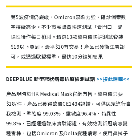
第5波疫情仍嚴峻，Omicron感染力強，確診個案數
字持續高企。不少市民購買快速測試「看門口」或
陽性後作每日檢測。精選13款優惠價快速測試套裝
$19以下買到，最平$10有交易！產品已獲衛生署認
可，或通過歐盟標準，最快10分鐘知結果。
DEEPBLUE 新型冠狀病毒抗原檢測試劑
>>按此選購<<
產品現時於HK Medical Mask官網有售，優惠價只要
$18/件。產品已獲得歐盟CE1434認證，可供民眾進行自
我檢測。準確度 99.03%、靈敏度96.4%、特異性
99.8%，已經通過臨床實驗認證，有效檢測新冠病毒變
種毒株，包括Omicron 及Delta變種病毒。使用鼻拭子