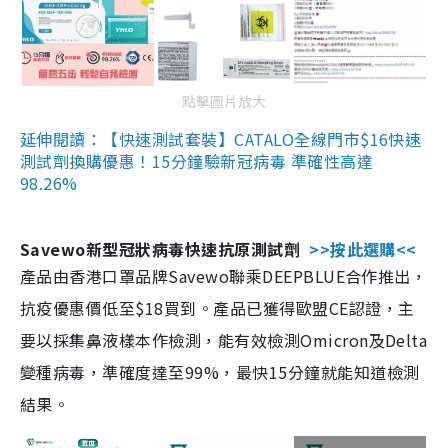
點擊圖片放大
延伸閱讀：【快速測試套裝】CATALO全線門市$16快速
測試劑換購優惠！15分鐘驗新冠病毒 準確性高達
98.26%
Savewo新型冠狀病毒快速抗原測試劑
>>按此選購<<
產品由香港口罩品牌Savewo聯乘DEEPBLUE合作推出，
抗疫優惠價低至$18買到。產品已獲得歐盟CE認證，主
要以採集鼻液樣本作檢測，能有效檢測Omicron及Delta
變種病毒，準確度達至99%，最快15分鐘就能知道檢測
結果。