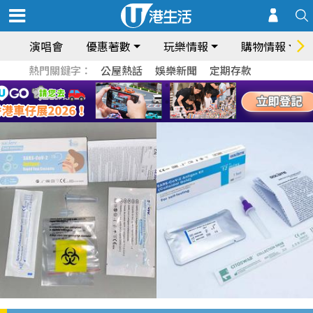
演唱會
優惠著數
玩樂情報
購物情報
熱門關鍵字：
公屋熱話
娛樂新聞
定期存款