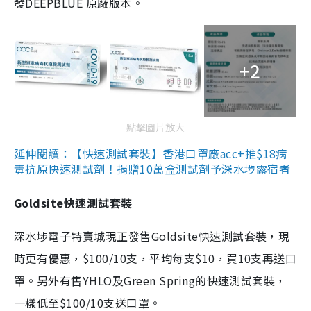
發DEEPBLUE 原廠版本。
+2
點擊圖片放大
延伸閱讀：【快速測試套裝】香港口罩廠acc+推$18病
毒抗原快速測試劑！捐贈10萬盒測試劑予深水埗露宿者
Goldsite快速測試套裝
深水埗電子特賣城現正發售Goldsite快速測試套裝，現
時更有優惠，$100/10支，平均每支$10，買10支再送口
罩。另外有售YHLO及Green Spring的快速測試套裝，
一樣低至$100/10支送口罩。