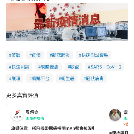
著數
疫情
新冠肺炎
快速測試套裝
快速測試
網購優惠
歐盟
SARS－CoV－2
護理
網購平台
衞生署
冠狀病毒
更多真實評價
風傳媒
營養教
旅遊攻略
生
香港
旅遊注意｜搭飛機帶尿袋標明mAh都會被沒收😱出發前切記檢查「1
#連皮帶籽都