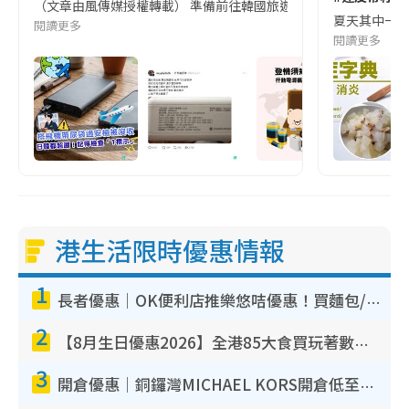
（文章由風傳媒授權轉載） 準備前往韓國旅遊的民眾，近期要特別留
夏天其中一種時
閱讀更多
閱讀更多
港生活限時優惠情報
1
長者優惠｜OK便利店推樂悠咭優惠！買麵包/牛奶/保健品拍卡即減
2
【8月生日優惠2026】全港85大食買玩著數攻略 自助餐/火鍋放題同行免費＋誠品/DONKI送現金券
3
開倉優惠｜銅鑼灣MICHAEL KORS開倉低至17折！直擊$500起買手袋/銀包/鞋款 必買經典Jet Set系列