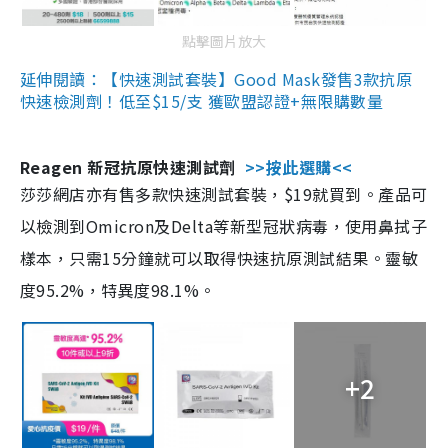
點擊圖片放大
延伸閱讀：【快速測試套裝】Good Mask發售3款抗原
快速檢測劑！低至$15/支 獲歐盟認證+無限購數量
Reagen 新冠抗原快速測試劑
>>按此選購<<
莎莎網店亦有售多款快速測試套裝，$19就買到。產品可
以檢測到Omicron及Delta等新型冠狀病毒，使用鼻拭子
樣本，只需15分鐘就可以取得快速抗原測試結果。靈敏
度95.2%，特異度98.1%。
+2