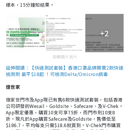
樣本，15分鐘知結果。
+2
點擊圖片放大
延伸閱讀：【快速測試套裝】香港口罩品牌開賣2款快速
檢測劑 最平$18起 ！可檢測Delta/Omicron病毒
億世家
億家世門市及App現已有售6款快速測試套裝，包括香港
公司研發的Wesail、Goldsite、Safecare、及V-Chek。
App限定優惠，購買10支可享75折，而門市則10支8
折。現凡於App購買Safecare及Goldsite，售價低至
$186.7，平均每支只需$18.6就買到。V-Chek門市購買