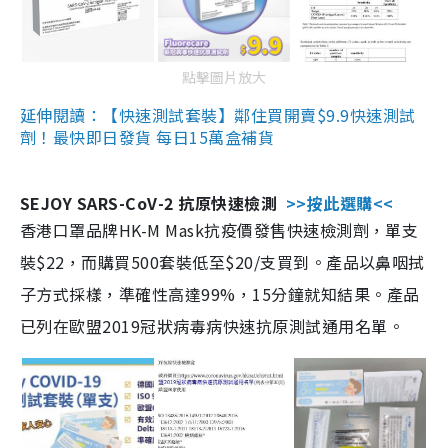
點擊圖片放大
延伸閱讀：【快速測試套裝】鄰住買開賣$9.9快速測試
劑！最快即日發貨 每日15萬盒補貨
SEJOY SARS-CoV-2 抗原快速檢測
>>按此選購<<
香港口罩品牌HK-M Mask抗疫價發售快速檢測劑，單支
裝$22，而購買500套裝低至$20/支買到。產品以鼻咽拭
子方式採樣，準確性高達99%，15分鐘就知結果。產品
已列在歐盟2019冠狀病毒病快速抗原測試通用名單。