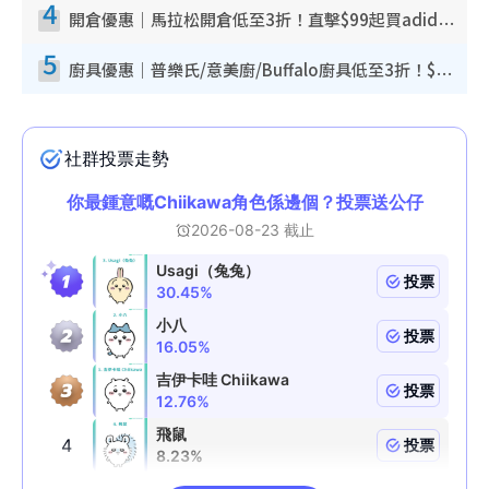
4
開倉優惠｜馬拉松開倉低至3折！直擊$99起買adidas／New Balance／Puma鞋款 STANLEY保溫杯劈價至$119起
5
廚具優惠｜普樂氏/意美廚/Buffalo廚具低至3折！$89起買煎鍋／炒鑊／個人鍋 同場小家電激減至$99起